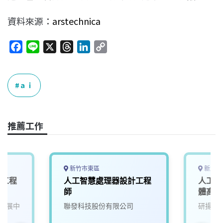
資料來源：
arstechnica
F
L
X
T
L
C
a
i
h
i
o
c
n
r
n
p
e
e
e
k
y
ａｉ
b
a
e
L
o
d
d
i
o
s
I
n
推薦工作
k
n
k
新竹市東區
新北市
發工程
人工智慧處理器設計工程
人工智
師
體高級
發展中
聯發科技股份有限公司
研揚科