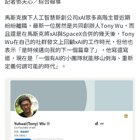
記者鄧天心／綜合報導
c
n
r
n
p
e
e
e
k
y
馬斯克旗下人工智慧新創公司xAI眾多高階主管近期
b
a
e
L
紛紛離職，最新一位居然是共同創辦人Tony Wu，而
o
d
d
i
且還是在馬斯克將xAI與SpaceX合併的幾天後，Tony
o
s
I
n
Wu在自己的社群發文上回顧xAI的工作時光，但他也
k
n
k
表示「是時候邁向我的下一個篇章了」，他寫還寫
道，現在是「一個有AI的小團隊就能移山倒海、重新
定義何謂可能的時代」。