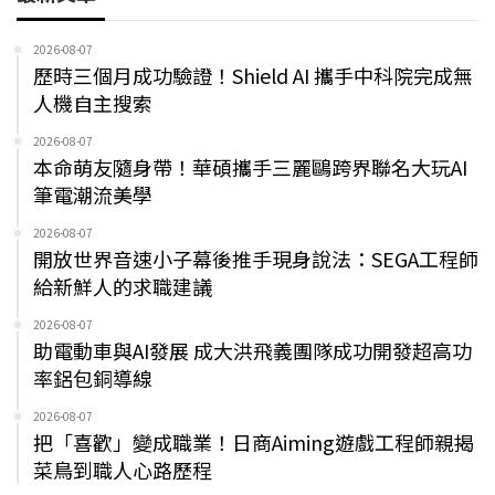
2026-08-07
歷時三個月成功驗證！Shield AI 攜手中科院完成無
人機自主搜索
2026-08-07
本命萌友隨身帶！華碩攜手三麗鷗跨界聯名大玩AI
筆電潮流美學
2026-08-07
開放世界音速小子幕後推手現身說法：SEGA工程師
給新鮮人的求職建議
2026-08-07
助電動車與AI發展 成大洪飛義團隊成功開發超高功
率鋁包銅導線
2026-08-07
把「喜歡」變成職業！日商Aiming遊戲工程師親揭
菜鳥到職人心路歷程