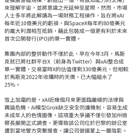
來理解宇宙，並將意識之光延伸至星際，然而，市場
人士多半將此解讀為一場財務工程操作，旨在將xAI
每年近10億美元的虧損，與SpaceX每年約80億美元
的龐大利潤相互抵銷，藉此包裝成一個更有利於未來
首次公開發行(IPO)的單一實體。
集團內部的整併動作不僅於此，早在今年3月，馬斯
克就已將社群平台X（前身為Twitter）與xAI整合成
單一實體，交易當時X的估值僅剩330億美元，但相較
於馬斯克2022年收購時的天價，已大幅縮水了
25%。
雪上加霜的是，xAI近幾個月來更面臨嚴峻的法律與
輿論危機，AI模型Grok缺乏安全防護機制，容易生成
未成年人的色情圖像，這項重大爭議不僅引發加州檢
察長展開正式調查，更導致該公司位於巴黎的辦公室
遭到當地警方突擊搜查，讓公司營運蒙上一層陰影。