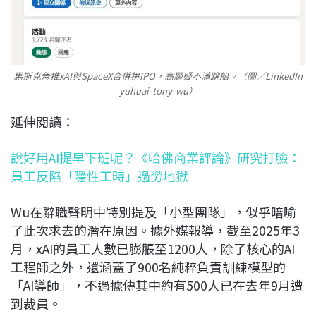
馬斯克急推xAI與SpaceX合併拚IPO，高層疑不滿跳船。（圖／LinkedIn
yuhuai-tony-wu）
延伸閱讀：
說好用AI提早下班呢？《哈佛商業評論》研究打臉：
員工反陷「隱性工時」過勞地獄
Wu在辭職聲明中特別提及「小型團隊」，似乎暗喻
了此次求去的潛在原因。據外媒報導，截至2025年3
月，xAI的員工人數已膨脹至1200人，除了核心的AI
工程師之外，還涵蓋了900名純粹負責訓練模型的
「AI導師」，不過據傳其中約有500人已在去年9月遭
到裁員。