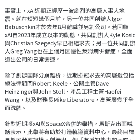
事實上，xAI近期正經歷一波劇烈的高層人事大地
震。就在短短幾個月前，另一位共同創辦人Igor
Babuschkin才於去年8月離職並另創公司。若回顧
xAI自2023年成立以來的動態，共同創辦人Kyle Kosic
與Christian Szegedy早已相繼求去；另一位共同創辦
人Greg Yang也在上個月因慢性萊姆病併發症，全面
退出公司的日常營運。
除了創辦團隊分崩離析，近期掛冠求去的高層還包括
總法律顧問Robert Keele、公關主管Dave
Heinzinger與John Stoll、產品工程主管Haofei
Wang，以及財務長Mike Liberatore，高管層幾乎全
面洗牌。
針對近期將xAI與SpaceX合併的舉措，馬斯克出面喊
話表示，此舉將有助於打造軌道資料中心，最終目標
是擴展營運規模，創造出一個「有感知能力的太陽」