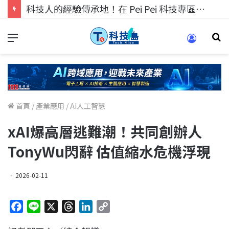
科技人的經驗傳承地！在 Pei Pei 科技專區，與學弟妹交流最硬核的技術
首頁
/
產業應用
/
AI人工智慧
xAI爆高層逃難潮！共同創辦人
TonyWu閃辭 估值縮水危機浮現
2026-02-11
F
L
X
T
L
C
a
i
h
i
o