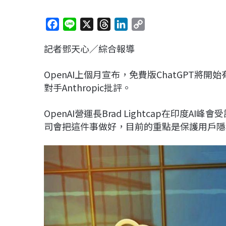
F
L
X
T
L
C
a
i
h
i
o
記者鄧天心／綜合報導
c
n
r
n
p
e
e
e
k
y
OpenAI上個月宣布，免費版ChatGPT
b
a
e
L
對手Anthropic批評。
o
d
d
i
o
s
I
n
OpenAI營運長Brad Lightcap在印
k
n
k
司會把這件事做好，目前的重點是保護用戶隱