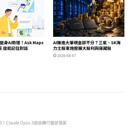
ps變身AI助理！Ask Maps
AI賺進大筆現金卻不分？三星、SK海
店 還能記住對話
力士股東施壓擴大股利與庫藏股
2026-08-07