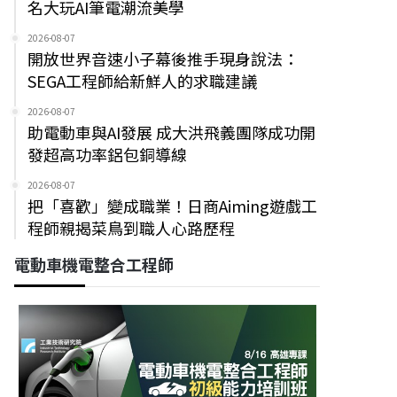
名大玩AI筆電潮流美學
2026-08-07
開放世界音速小子幕後推手現身說法：
SEGA工程師給新鮮人的求職建議
2026-08-07
助電動車與AI發展 成大洪飛義團隊成功開
發超高功率鋁包銅導線
2026-08-07
把「喜歡」變成職業！日商Aiming遊戲工
程師親揭菜鳥到職人心路歷程
電動車機電整合工程師