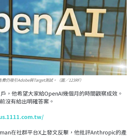
仍吸引Adobe與Target測試。（圖／123RF）
用戶，他希望大家給OpenAI幾個月的時間觀察成效。
前沒有給出明確答案。
lus.1111.com.tw/
tman在社群平台X上發文反擊，他批評Anthropic的產