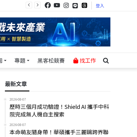
登入
園
專題
黑客松競賽
找工作
最新文章
2026-08-07
歷時三個月成功驗證！Shield AI 攜手中科
院完成無人機自主搜索
2026-08-07
本命萌友隨身帶！華碩攜手三麗鷗跨界聯