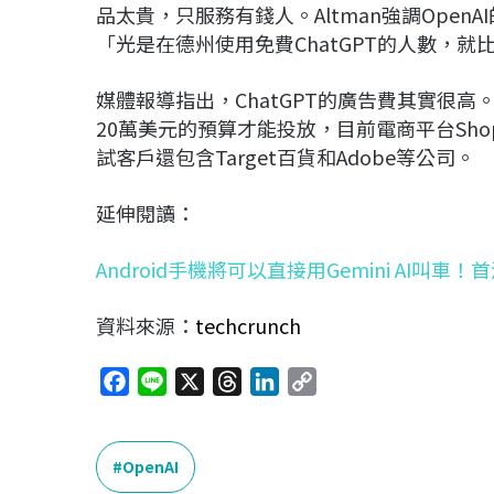
品太貴，只服務有錢人。Altman強調Open
「光是在德州使用免費ChatGPT的人數，就比
媒體報導指出，ChatGPT的廣告費其實很
20萬美元的預算才能投放，目前電商平台Shop
試客戶還包含Target百貨和Adobe等公司。
延伸閱讀：
Android手機將可以直接用Gemini AI叫車！首波支
資料來源：
techcrunch
F
L
X
T
L
C
a
i
h
i
o
c
n
r
n
p
e
e
e
k
y
OpenAI