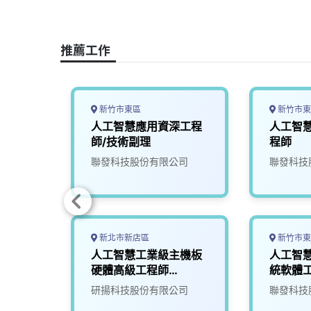
b
a
e
L
o
d
d
i
o
s
I
n
推薦工作
k
n
k
新竹市東區
新竹市東
證與人
人工智慧應用資深工程
人工智
師
師/技術副理
程師
司
聯發科技股份有限公司
聯發科技
新北市新店區
新竹市東
開發工
人工智慧工業級主機板
人工智
硬體高級工程師
統軟體
(NVPD)
究發展
研揚科技股份有限公司
聯發科技