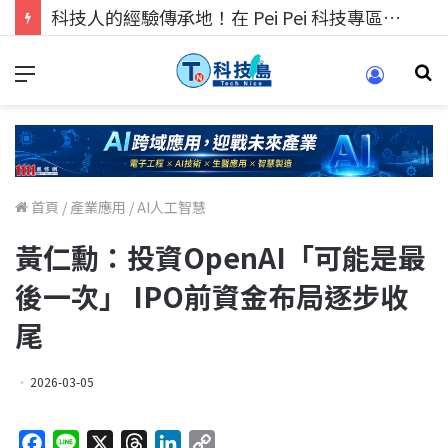
科技人的經驗傳承地！在 Pei Pei 科技專區，與學弟妹交流最硬核的技術
首頁
/
產業應用
/
AI人工智慧
黃仁勳：投資OpenAI「可能是最
後一次」 IPO前資金布局逐步收
尾
2026-03-05
F
L
X
T
L
C