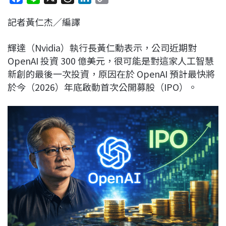
a
i
h
i
o
記者黃仁杰／編譯
c
n
r
n
p
e
e
e
k
y
輝達（Nvidia）執行長黃仁勳表示，公司近期對
b
a
e
L
OpenAI 投資 300 億美元，很可能是對這家人工智慧
o
d
d
i
新創的最後一次投資，原因在於 OpenAI 預計最快將
o
s
I
n
於今（2026）年底啟動首次公開募股（IPO）。
k
n
k