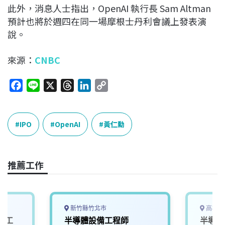
此外，消息人士指出，OpenAI 執行長 Sam Altman
預計也將於週四在同一場摩根士丹利會議上發表演
說。
來源：
CNBC
F
L
X
T
L
C
a
i
h
i
o
c
n
r
n
p
e
e
e
k
y
IPO
OpenAI
黃仁勳
b
a
e
L
o
d
d
i
o
s
I
n
推薦工作
k
n
k
新竹縣竹北市
高雄市
體工
半導體設備工程師
半導體