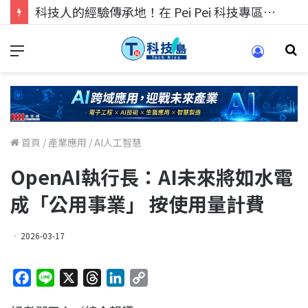
科技人的經驗傳承地！在 Pei Pei 科技專區，與學弟妹交流最硬核的技術
首頁
/
產業應用
/
AI人工智慧
OpenAI執行長：AI未來將如水電
成「公用事業」 按使用量計費
2026-03-17
F
L
X
T
L
C
a
i
h
i
o