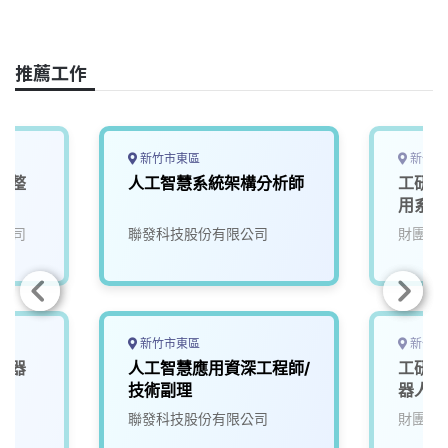
a
i
h
i
o
c
n
r
n
p
e
e
e
k
y
推薦工作
b
a
e
L
o
d
d
i
o
s
I
n
k
n
k
新竹市東區
新竹縣
電整
人工智慧系統架構分析師
工研院
用系統
公司
聯發科技股份有限公司
財團法
新竹市東區
新竹縣
機器
人工智慧應用資深工程師/
工研院
4)
技術副理
器人大腦
(A00
院
聯發科技股份有限公司
財團法