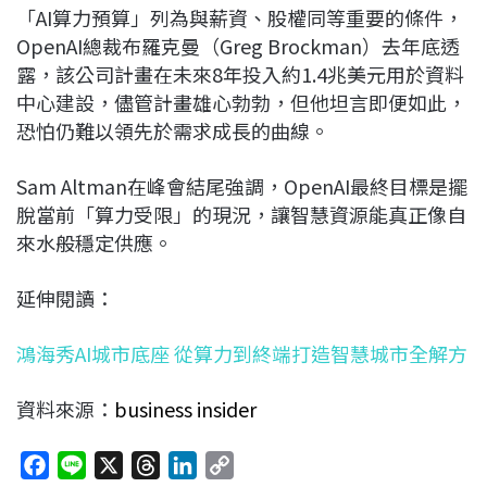
「AI算力預算」列為與薪資、股權同等重要的條件，
OpenAI總裁布羅克曼（Greg Brockman）去年底透
露，該公司計畫在未來8年投入約1.4兆美元用於資料
中心建設，儘管計畫雄心勃勃，但他坦言即便如此，
恐怕仍難以領先於需求成長的曲線。
Sam Altman在峰會結尾強調，OpenAI最終目標是擺
脫當前「算力受限」的現況，讓智慧資源能真正像自
來水般穩定供應。
延伸閱讀：
鴻海秀AI城市底座 從算力到終端打造智慧城市全解方
資料來源：
business insider
F
L
X
T
L
C