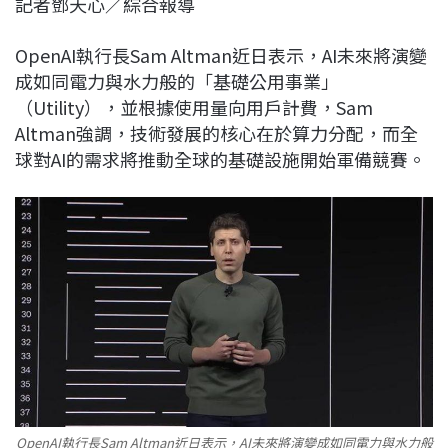
記者鄧天心／綜合報導
c
n
r
n
p
e
e
e
k
y
OpenAI執行長Sam Altman近日表示，AI未來將演變
b
a
e
L
成如同電力與水力般的「基礎公用事業」
o
d
d
i
（Utility），並根據使用量向用戶計費，Sam
o
s
I
n
Altman強調，技術發展的核心在於算力分配，而全
k
n
k
球對AI的需求將推動全球的基礎設施開始軍備競賽。
OpenAI執行長Sam Altman近日表示，AI未來將演變成如同電力與水力般