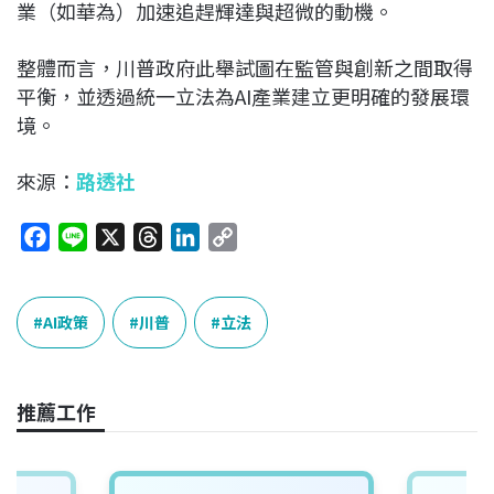
業（如華為）加速追趕輝達與超微的動機。
整體而言，川普政府此舉試圖在監管與創新之間取得
平衡，並透過統一立法為AI產業建立更明確的發展環
境。
來源：
路透社
F
L
X
T
L
C
a
i
h
i
o
c
n
r
n
p
e
e
e
k
y
AI政策
川普
立法
b
a
e
L
o
d
d
i
o
s
I
n
推薦工作
k
n
k