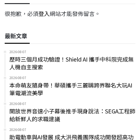
很抱歉，必須
登入
網站才能發佈留言。
最新文章
2026-08-07
歷時三個月成功驗證！Shield AI 攜手中科院完成無
人機自主搜索
2026-08-07
本命萌友隨身帶！華碩攜手三麗鷗跨界聯名大玩AI
筆電潮流美學
2026-08-07
開放世界音速小子幕後推手現身說法：SEGA工程師
給新鮮人的求職建議
2026-08-07
助電動車與AI發展 成大洪飛義團隊成功開發超高功