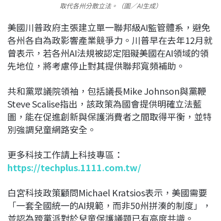
取代各州分散立法。（圖／AI生成）
美國川普政府主張建立單一聯邦級AI監管體系，避免
各州各自為政影響產業競爭力。川普早在去年12月就
曾表示，若各州AI法規被認定阻礙美國在AI領域的領
先地位，將考慮停止對其提供聯邦寬頻補助。
共和黨眾議院領袖，包括議長Mike Johnson與黨鞭
Steve Scalise指出，該政策為國會提供明確立法藍
圖，能在促進創新與保護消費者之間取得平衡，並特
別強調兒童網路安全。
更多科技工作請上科技專區：
https://techplus.1111.com.tw/
白宮科技政策顧問Michael Kratsios表示，美國需要
「一套全國統一的AI規範，而非50州拼湊的制度」，
並認為跨黨派對於兒童保護議題已有高度共識。