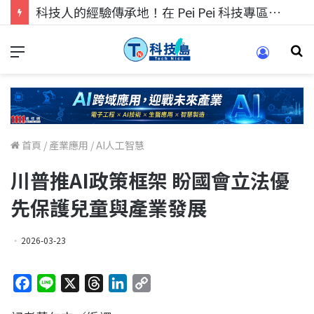
科技人的經驗傳承地！在 Pei Pei 科技專區，與學弟妹交流最硬核的技術
首頁
/
產業應用
/
AI人工智慧
川普推AI政策框架 盼國會立法優
先保護兒童與產業發展
2026-03-23
F
L
X
T
L
C
a
i
h
i
o