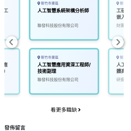
新竹市東區
新竹縣
與人工
人工智慧系統架構分析師
工研院
嵌入式
(U303
聯發科技股份有限公司
財團法
新竹市東區
新北市
I應
人工智慧應用資深工程師/
人工智
1)
技術副理
體高級
院
聯發科技股份有限公司
研揚科
看更多職缺
發佈留言