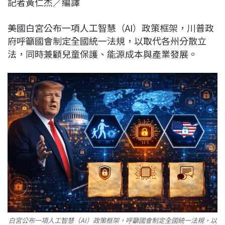
記者黃仁杰／編譯
c
n
r
n
p
e
e
e
k
y
美國白宮公布一項人工智慧（AI）政策框架，川普政
b
a
e
L
府呼籲國會制定全國統一法規，以取代各州分散立
o
d
d
i
法，同時兼顧兒童保護、能源成本與產業發展。
o
s
I
n
k
n
k
白宮公布一項人工智慧（AI）政策框架，呼籲國會制定全國統一法規，以