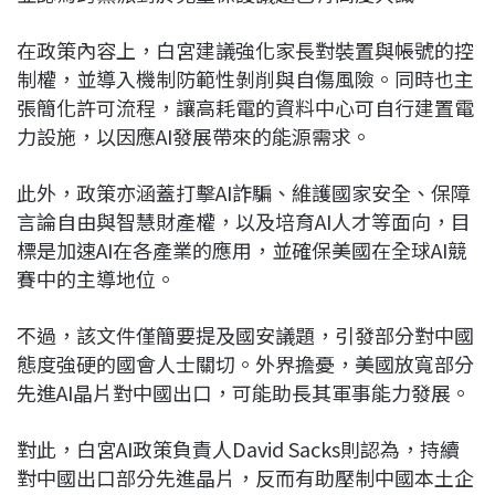
在政策內容上，白宮建議強化家長對裝置與帳號的控
制權，並導入機制防範性剝削與自傷風險。同時也主
張簡化許可流程，讓高耗電的資料中心可自行建置電
力設施，以因應AI發展帶來的能源需求。
此外，政策亦涵蓋打擊AI詐騙、維護國家安全、保障
言論自由與智慧財產權，以及培育AI人才等面向，目
標是加速AI在各產業的應用，並確保美國在全球AI競
賽中的主導地位。
不過，該文件僅簡要提及國安議題，引發部分對中國
態度強硬的國會人士關切。外界擔憂，美國放寬部分
先進AI晶片對中國出口，可能助長其軍事能力發展。
對此，白宮AI政策負責人David Sacks則認為，持續
對中國出口部分先進晶片，反而有助壓制中國本土企