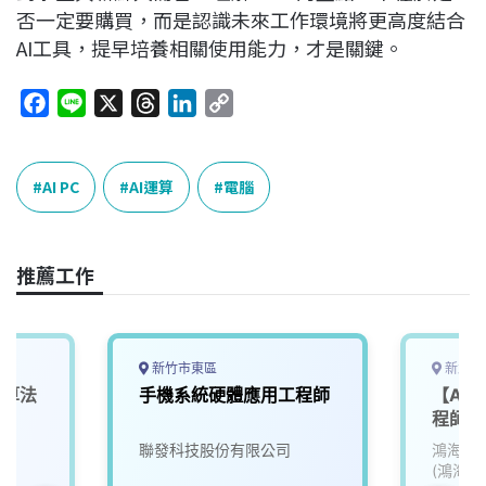
否一定要購買，而是認識未來工作環境將更高度結合
AI工具，提早培養相關使用能力，才是關鍵。
F
L
X
T
L
C
a
i
h
i
o
c
n
r
n
p
e
e
e
k
y
AI PC
AI運算
電腦
b
a
e
L
o
d
d
i
o
s
I
n
推薦工作
k
n
k
新竹市東區
新北市
演算法
⼿機系統硬體應⽤⼯程師
【AI 
程師 (
聯發科技股份有限公司
鴻海精
(鴻海)