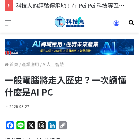
科技人的經驗傳承地！在 Pei Pei 科技專區，與學弟妹交流最硬核的技術
首頁
/
產業應用
/
AI人工智慧
一般電腦將走入歷史？一次讀懂
什麼是AI PC
2026-03-27
F
L
X
T
L
C
a
i
h
i
o