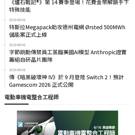
《爐石戰記®》第 14 賽季登場！花費金幣解鎖手下
特殊技能
2026-08-06
特斯拉Megapack助攻德州電網 Ørsted 500MWh
儲能案正式上線
2026-08-06
字節跳動傳禁員工蒸餾美國AI模型 Anthropic證實
籌組自研晶片團隊
2026-08-06
傳《暗黑破壞神 IV》於 9 月登陸 Switch 2！預計
Gamescom 2026 正式公開
電動車機電整合工程師