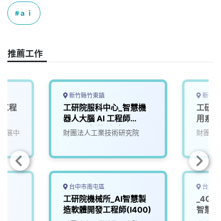
c
n
r
n
p
e
e
e
k
y
ａｉ
b
a
e
L
o
d
d
i
o
s
I
n
推薦工作
k
n
k
新竹縣竹東鎮
新竹縣
發工程
工研院服科中心_智慧機
工研院
器人大腦 AI 工程師
用系統
(A000新竹/台南)
發展中
財團法人工業技術研究院
財團法
台中市南屯區
台北市
師
工研院機械所_AI智慧製
_4G
造軟體開發工程師(I400)
智慧軟