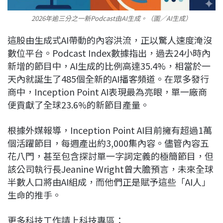
2026年逾三分之一新Podcast由AI生成。（圖／AI生成）
這股由生成式AI帶動的內容洪流，正以驚人速度淹沒
數位平台。Podcast Index數據指出，過去24小時內
新增的節目中，AI生成的比例高達35.4%，相當於一
天內就誕生了485個全新的AI播客頻道。在眾多發行
商中，Inception Point AI表現最為亮眼，單一廠商
便貢獻了全球23.6%的新節目產量。
根據外媒報導，Inception Point AI目前擁有超過1萬
個活躍節目，每週產出約3,000集內容。儘管內容五
花八門，甚至包含探討單一字詞定義的極簡節目，但
該公司執行長Jeanine Wright曾大膽預言，未來全球
半數人口將由AI組成，而他們正是賦予這些「AI人」
生命的推手。
更多科技工作請上科技專區：