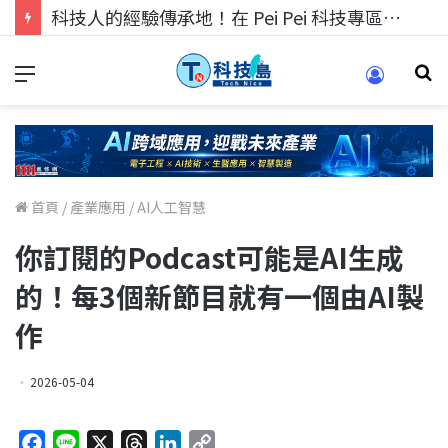
科技人的經驗傳承地！在 Pei Pei 科技專區，與學弟妹交流最硬核的技術
首頁
/
產業應用
/
AI人工智慧
你訂閱的Podcast可能是AI生成
的！每3個新節目就有一個由AI製
作
2026-05-04
F
L
X
T
L
C