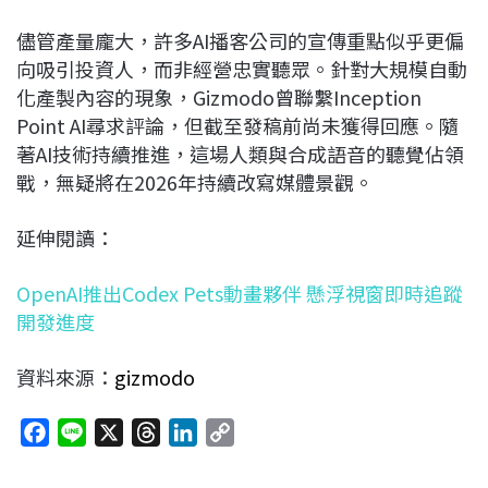
儘管產量龐大，許多AI播客公司的宣傳重點似乎更偏
向吸引投資人，而非經營忠實聽眾。針對大規模自動
化產製內容的現象，Gizmodo曾聯繫Inception
Point AI尋求評論，但截至發稿前尚未獲得回應。隨
著AI技術持續推進，這場人類與合成語音的聽覺佔領
戰，無疑將在2026年持續改寫媒體景觀。
延伸閱讀：
OpenAI推出Codex Pets動畫夥伴 懸浮視窗即時追蹤
開發進度
資料來源：
gizmodo
F
L
X
T
L
C
a
i
h
i
o