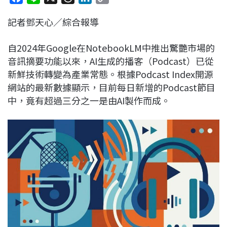
a
i
h
i
o
記者鄧天心／綜合報導
c
n
r
n
p
e
e
e
k
y
自2024年Google在NotebookLM中推出驚艷市場的
b
a
e
L
音訊摘要功能以來，AI生成的播客（Podcast）已從
o
d
d
i
新鮮技術轉變為產業常態。根據Podcast Index開源
o
s
I
n
網站的最新數據顯示，目前每日新增的Podcast節目
k
n
k
中，竟有超過三分之一是由AI製作而成。