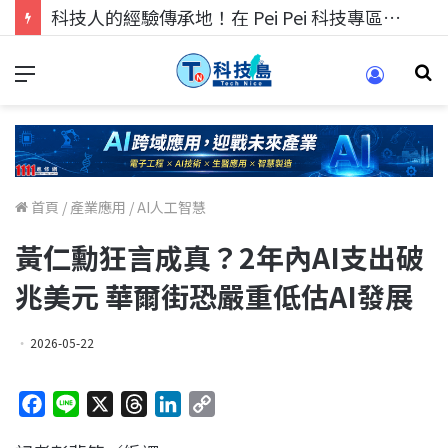
科技人的經驗傳承地！在 Pei Pei 科技專區，與學弟妹交流最硬核的技術
首頁
/
產業應用
/
AI人工智慧
黃仁勳狂言成真？2年內AI支出破
兆美元 華爾街恐嚴重低估AI發展
2026-05-22
F
L
X
T
L
C
a
i
h
i
o