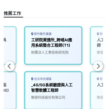
c
n
r
n
p
e
e
e
k
y
推薦工作
b
a
e
L
o
d
d
i
o
s
I
n
k
n
k
新竹縣竹東鎮
新竹市
載具
工研院資通所_跨域AI應
人工智
用系統整合工程師(T1)
師
院
財團法人工業技術研究院
聯發科
台北市內湖區
新竹市
慧製
_4G/5G系統驗證與人工
人工智
00)
智慧軟體工程師
院
聯發科技股份有限公司
聯發科