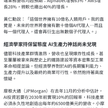
端業務營收均超預期：Alphabet增長63%、AWS增
長28%，微軟也繳出40%的增長。
黃仁勳說：「這個世界擁有10億名人類用戶。我的直
覺是，未來的世界將會擁有數十億個AI代理人…而且
每一個代理人，還會再衍生出無數個子代理人。」
經濟學家持保留態度 AI生產力神話尚未兌現
儘管科技產業群情激昂，營收也呈現爆炸性成長，甚
至屢屢被拿來與歷史上的鐵路建設等資本密集型工業
革命相提並論，但經濟學界對於AI的長期獲利能力、
生產力提升以及最終的商業可行性，依然抱持著高度
懷疑。
摩根大通（JPMorgan）在去年11月的分析中估計，
AI投資若要在2030年前實現10%的回報率，科技產業
必須永久性地創造出每年約6500億美元的營收。小摩