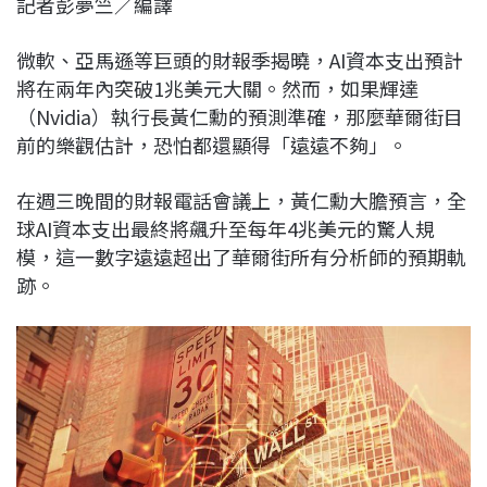
記者彭夢竺／編譯
c
n
r
n
p
e
e
e
k
y
微軟、亞馬遜等巨頭的財報季揭曉，AI資本支出預計
b
a
e
L
將在兩年內突破1兆美元大關。然而，如果輝達
o
d
d
i
（Nvidia）執行長黃仁勳的預測準確，那麼華爾街目
o
s
I
n
前的樂觀估計，恐怕都還顯得「遠遠不夠」。
k
n
k
在週三晚間的財報電話會議上，黃仁勳大膽預言，全
球AI資本支出最終將飆升至每年4兆美元的驚人規
模，這一數字遠遠超出了華爾街所有分析師的預期軌
跡。