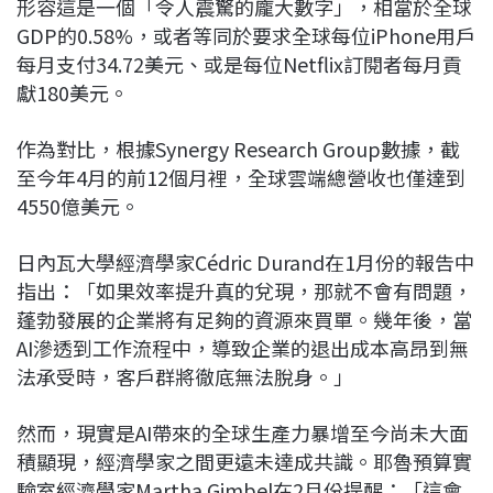
形容這是一個「令人震驚的龐大數字」，相當於全球
GDP的0.58%，或者等同於要求全球每位iPhone用戶
每月支付34.72美元、或是每位Netflix訂閱者每月貢
獻180美元。
作為對比，根據Synergy Research Group數據，截
至今年4月的前12個月裡，全球雲端總營收也僅達到
4550億美元。
日內瓦大學經濟學家Cédric Durand在1月份的報告中
指出：「如果效率提升真的兌現，那就不會有問題，
蓬勃發展的企業將有足夠的資源來買單。幾年後，當
AI滲透到工作流程中，導致企業的退出成本高昂到無
法承受時，客戶群將徹底無法脫身。」
然而，現實是AI帶來的全球生產力暴增至今尚未大面
積顯現，經濟學家之間更遠未達成共識。耶魯預算實
驗室經濟學家Martha Gimbel在2月份提醒：「這會