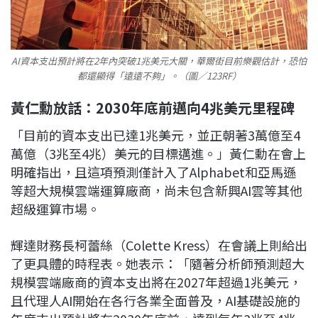
AI資本支出預計將在2年內突破1兆美元大關，華爾街目前樂觀估計，恐怕
都還顯得「遠遠不夠」。（圖／123RF）
黃仁勳放話：2030年底前邁向4兆美元里程碑
「目前的資本支出已達1兆美元，並正朝著3萬億至4
萬億（3兆至4兆）美元的目標邁進。」黃仁勳在會上
明確指出，且這項預測僅計入了Alphabet和亞馬遜
等超大規模雲端運算廠商，尚未包含新興AI雲等其他
超級運算市場。
輝達財務長柯蕾絲（Colette Kress）在會議上則給出
了更具體的時程表。她表示：「隨著分析師預測超大
規模雲端廠商的資本支出將在2027年超過1兆美元，
且代理人AI開始在各行各業全面普及，AI基礎設施的