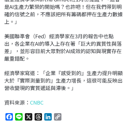
是AI生產力繁榮的開始嗎？也許吧！但在我們得到明
確的信號之前，不應該把所有籌碼都押在生產力數據
上。」
美國聯準會（Fed）經濟學家在3月的報告中也點
出，各企業在AI的導入上存在著「巨大的異質性與落
差」，並形容目前大眾對於AI成效的認知與現實存在
嚴重錯配。
經濟學家寫道：「企業『感受到的』生產力提升明顯
大於『實際測量到的』生產力增長，這很可能反映出
營收變現的實質遞延與滯後。」
資料來源：
CNBC
F
L
X
T
L
C
a
i
h
i
o