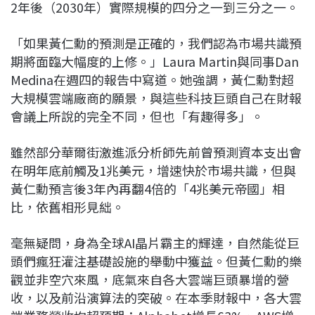
2年後（2030年）實際規模的四分之一到三分之一。
「如果黃仁勳的預測是正確的，我們認為市場共識預
期將面臨大幅度的上修。」Laura Martin與同事Dan
Medina在週四的報告中寫道。她強調，黃仁勳對超
大規模雲端廠商的願景，與這些科技巨頭自己在財報
會議上所說的完全不同，但也「有趣得多」。
雖然部分華爾街激進派分析師先前曾預測資本支出會
在明年底前觸及1兆美元，增速快於市場共識，但與
黃仁勳預言後3年內再翻4倍的「4兆美元帝國」相
比，依舊相形見絀。
毫無疑問，身為全球AI晶片霸主的輝達，自然能從巨
頭們瘋狂灌注基礎設施的舉動中獲益。但黃仁勳的樂
觀並非空穴來風，底氣來自各大雲端巨頭暴增的營
收，以及前沿演算法的突破。在本季財報中，各大雲