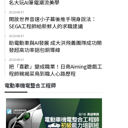
名大玩AI筆電潮流美學
2026-08-07
開放世界音速小子幕後推手現身說法：
SEGA工程師給新鮮人的求職建議
2026-08-07
助電動車與AI發展 成大洪飛義團隊成功開
發超高功率鋁包銅導線
2026-08-07
把「喜歡」變成職業！日商Aiming遊戲工
程師親揭菜鳥到職人心路歷程
電動車機電整合工程師