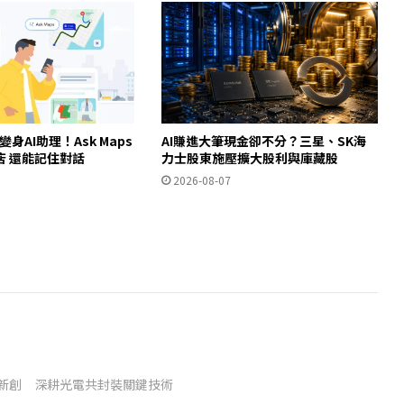
ps變身AI助理！Ask Maps
AI賺進大筆現金卻不分？三星、SK海
店 還能記住對話
力士股東施壓擴大股利與庫藏股
2026-08-07