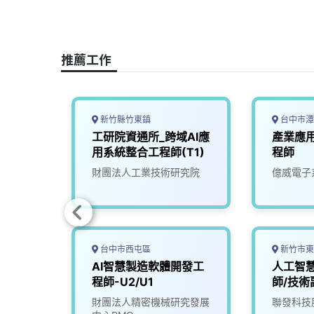
a
i
h
i
o
c
n
r
n
p
e
e
e
k
y
b
a
e
L
推薦工作
o
d
d
i
o
s
I
n
k
n
k
新竹縣竹東鎮
台中市潭
程師
工研院資通所_跨域AI應
產業應
用系統整合工程師(T1)
程師
財團法人工業技術研究院
億威電子
台中市西屯區
新竹市東
AI智慧製造軟體開發工
人工智
程師-U2/U1
師/技術
財團法人精密機械研究發展
聯發科技