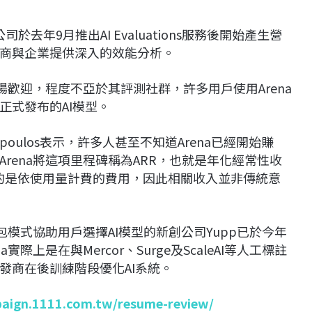
於去年9月推出AI Evaluations服務後開始產生營
商與企業提供深入的效能分析。
場歡迎，程度不亞於其評測社群，許多用戶使用Arena
正式發布的AI模型。
gelopoulos表示，許多人甚至不知道Arena已經開始賺
rena將這項里程碑稱為ARR，也就是年化經常性收
戶收取的是依使用量計費的費用，因此相關收入並非傳統意
包模式協助用戶選擇AI模型的新創公司Yupp已於今年
a實際上是在與Mercor、Surge及ScaleAI等人工標註
發商在後訓練階段優化AI系統。
paign.1111.com.tw/resume-review/