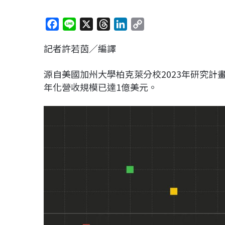
F
L
X
T
L
C
a
i
h
i
o
記者許若茵／編譯
c
n
r
n
p
e
e
e
k
y
源自美國加州大學柏克萊分校2023年研究計畫
b
a
e
L
年化營收規模已達1億美元。
o
d
d
i
o
s
I
n
k
n
k