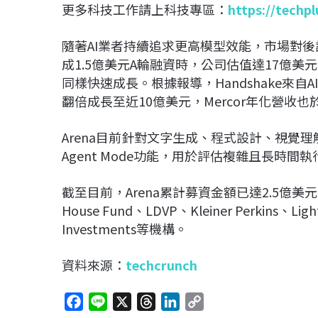
更多科技工作請上科技專區：
https://techp
隨著AI業者持續追求更高模型效能，市場對後
成1.5億美元A輪融資時，公司估值達17億美
同樣快速成長。根據報導，Handshake來自
翻倍成長至近10億美元，Mercor年化營收
Arena目前針對文字生成、程式設計、視覺
Agent Mode功能，用於評估複雜且長時間
截至目前，Arena累計募資金額已達2.5億美元，投資方
House Fund、LDVP、Kleiner Perkins、Ligh
Investments等機構。
資料來源：
techcrunch
F
L
X
T
L
C