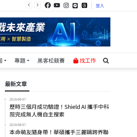
登入
園
專題
黑客松競賽
找工作
最新文章
2026-08-07
歷時三個月成功驗證！Shield AI 攜手中科
院完成無人機自主搜索
2026-08-07
本命萌友隨身帶！華碩攜手三麗鷗跨界聯