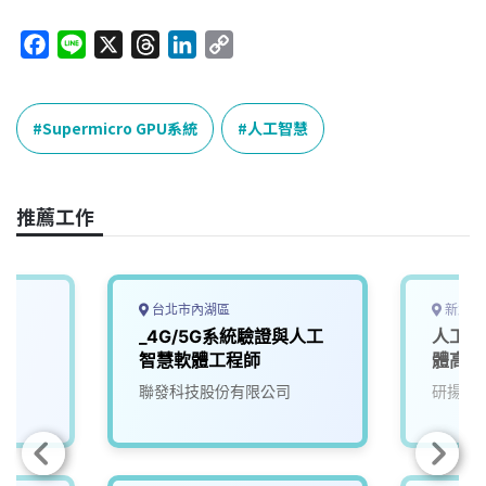
F
L
X
T
L
C
a
i
h
i
o
c
n
r
n
p
e
e
e
k
y
Supermicro GPU系統
人工智慧
b
a
e
L
o
d
d
i
o
s
I
n
推薦工作
k
n
k
台北市內湖區
新北市
_4G/5G系統驗證與人工
人工智
智慧軟體工程師
體高級
聯發科技股份有限公司
研揚科