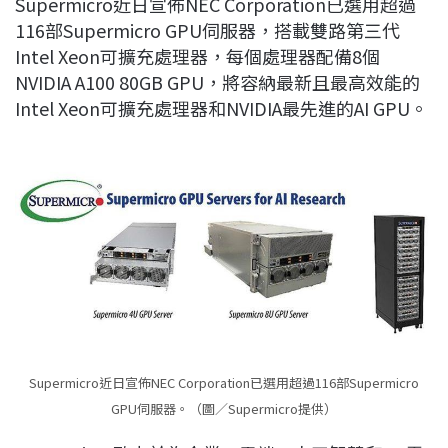
Supermicro近日宣佈NEC Corporation已選用超過
c
n
r
n
p
116部Supermicro GPU伺服器，搭載雙路第三代
e
e
e
k
y
Intel Xeon可擴充處理器，每個處理器配備8個
b
a
e
L
NVIDIA A100 80GB GPU，將容納最新且最高效能的
o
d
d
i
Intel Xeon可擴充處理器和NVIDIA最先進的AI GPU。
o
s
I
n
k
n
k
Supermicro近日宣佈NEC Corporation已選用超過116部Supermicro
GPU伺服器。（圖／Supermicro提供）