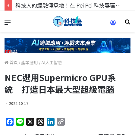
科技人的經驗傳承地！在 Pei Pei 科技專區，與學弟妹交流最硬核的技術
首頁
/
產業應用
/
AI人工智慧
NEC選用Supermicro GPU系
統 打造日本最大型超級電腦
2022-10-17
F
L
X
T
L
C
a
i
h
i
o