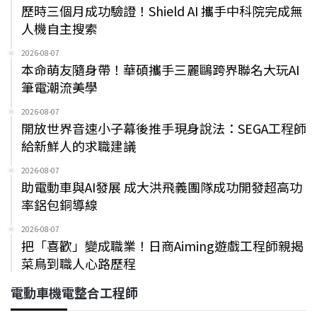
歷時三個月成功驗證！Shield AI 攜手中科院完成無
人機自主搜索
2026-08-07
本命萌友隨身帶！華碩攜手三麗鷗跨界聯名大玩AI
筆電潮流美學
2026-08-07
開放世界音速小子幕後推手現身說法：SEGA工程師
給新鮮人的求職建議
2026-08-07
助電動車與AI發展 成大洪飛義團隊成功開發超高功
率鋁包銅導線
2026-08-07
把「喜歡」變成職業！日商Aiming遊戲工程師親揭
菜鳥到職人心路歷程
電動車機電整合工程師