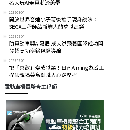
名大玩AI筆電潮流美學
2026-08-07
開放世界音速小子幕後推手現身說法：
SEGA工程師給新鮮人的求職建議
2026-08-07
助電動車與AI發展 成大洪飛義團隊成功開
發超高功率鋁包銅導線
2026-08-07
把「喜歡」變成職業！日商Aiming遊戲工
程師親揭菜鳥到職人心路歷程
電動車機電整合工程師