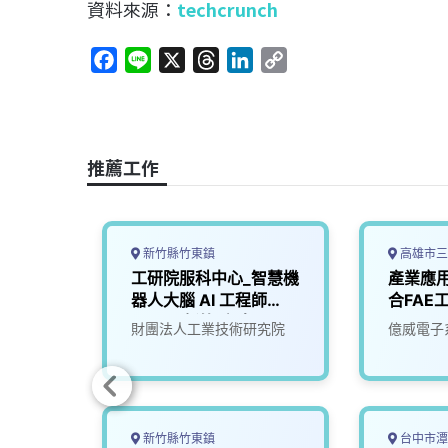
資料來源：
techcrunch
F
L
X
T
L
C
a
i
h
i
o
c
n
r
n
p
e
e
e
k
y
b
a
e
L
推薦工作
o
d
d
i
o
s
I
n
k
n
k
新竹縣竹東鎮
高雄市三
深工程
工研院服科中心_智慧機
產業應
器人大腦 AI 工程師
合FAE
(A000新竹/台南)
司
財團法人工業技術研究院
億威電子
新竹縣竹東鎮
台中市潭