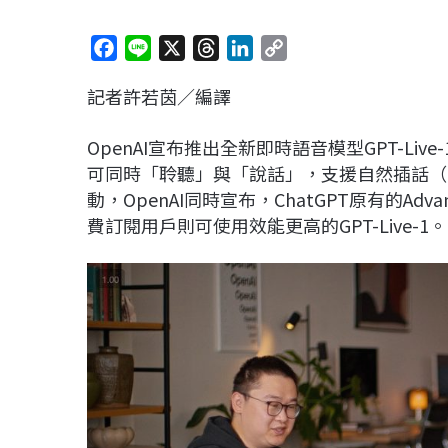
F
L
X
T
L
C
a
i
h
i
o
記者許若茵／編譯
c
n
r
n
p
e
e
e
k
y
OpenAI宣布推出全新即時語音模型GPT-Live-
b
a
e
L
可同時「聆聽」與「說話」，支援自然插話（Tu
o
d
d
i
動，OpenAI同時宣布，ChatGPT原有的Advance
o
s
I
n
費訂閱用戶則可使用效能更高的GPT-Live-1。
k
n
k