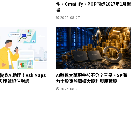
件、Gmailify、POP同步2027年1月退
場
2026-08-07
ps變身AI助理！Ask Maps
AI賺進大筆現金卻不分？三星、SK海
店 還能記住對話
力士股東施壓擴大股利與庫藏股
2026-08-07