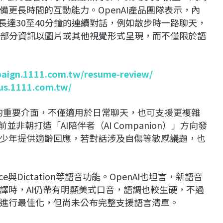
更長時間的互動能力。OpenAI產品團隊表示，內
e進行長達30至40分鐘的連續對話，例如散步時一路聊天，
需求將部分資訊以圖片或其他視覺形式呈現，而不僅限於語
paign.1111.com.tw/resume-review/
lus.1111.com.tw/
動的重要介面，不僅適用於日常聊天，也可支援更複雜
非朝打造「AI陪伴者（AI Companion）」方向發
少年提供適齡回應，若對話涉及自傷等敏感議題，也
ce與Dictation等語音功能。OpenAI也坦言，新語音
譯時，AI仍帶有明顯美式口音，語調也較生硬，不過
進行最佳化，但尚未公布完整支援語言清單。