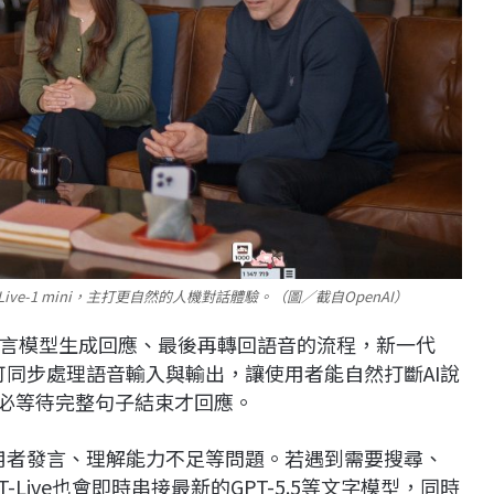
-Live-1 mini，主打更自然的人機對話體驗。（圖／截自OpenAI）
言模型生成回應、最後再轉回語音的流程，新一代
）架構，可同步處理語音輸入與輸出，讓使用者能自然打斷AI說
不必等待完整句子結束才回應。
使用者發言、理解能力不足等問題。若遇到需要搜尋、
-Live也會即時串接最新的GPT-5.5等文字模型，同時