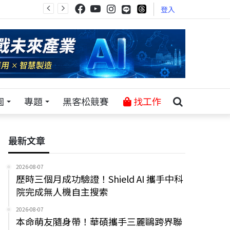
登入
園
專題
黑客松競賽
找工作
最新文章
2026-08-07
歷時三個月成功驗證！Shield AI 攜手中科
院完成無人機自主搜索
2026-08-07
本命萌友隨身帶！華碩攜手三麗鷗跨界聯