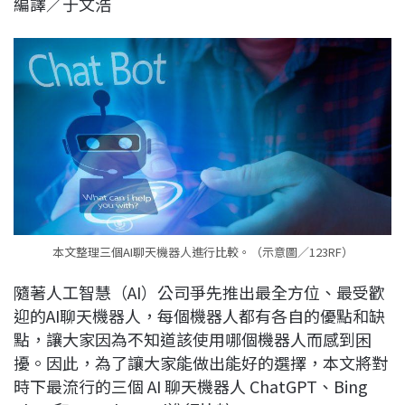
編譯／于文浩
c
n
r
n
p
e
e
e
k
y
b
a
e
L
o
d
d
i
o
s
I
n
k
n
k
本文整理三個AI聊天機器人進行比較。（示意圖／123RF）
隨著人工智慧（AI）公司爭先推出最全方位、最受歡
迎的AI聊天機器人，每個機器人都有各自的優點和缺
點，讓大家因為不知道該使用哪個機器人而感到困
擾。因此，為了讓大家能做出能好的選擇，本文將對
時下最流行的三個 AI 聊天機器人 ChatGPT、Bing