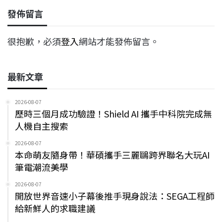
發佈留言
很抱歉，必須
登入
網站才能發佈留言。
最新文章
2026-08-07
歷時三個月成功驗證！Shield AI 攜手中科院完成無
人機自主搜索
2026-08-07
本命萌友隨身帶！華碩攜手三麗鷗跨界聯名大玩AI
筆電潮流美學
2026-08-07
開放世界音速小子幕後推手現身說法：SEGA工程師
給新鮮人的求職建議