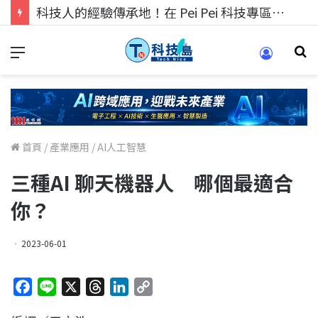
科技人找工作，就到TECH+ 科技專區!
首頁
/
產業應用
/
AI人工智慧
三種AI 聊天機器人 哪個最適合
你？
2023-06-01
F
L
X
T
L
C
a
i
h
i
o