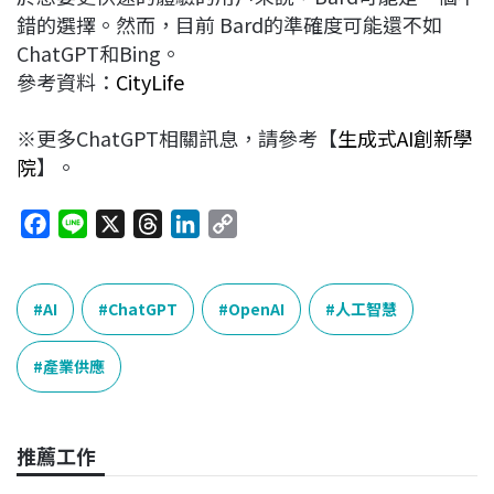
錯的選擇。然而，目前 Bard的準確度可能還不如
ChatGPT和Bing。
參考資料：
CityLife
※更多ChatGPT相關訊息，請參考【
生成式AI創新學
院
】。
F
L
X
T
L
C
a
i
h
i
o
c
n
r
n
p
e
e
e
k
y
AI
ChatGPT
OpenAI
人工智慧
b
a
e
L
o
d
d
i
產業供應
o
s
I
n
k
n
k
推薦工作