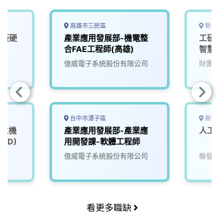
高雄市三民區
新竹縣
機板硬
產業應用發展部-機電整
工研院
D)
合FAE工程師(高雄)
智慧演
(T200
億威電子系統股份有限公司
財團法
00/
擬)
台中市潭子區
新竹市
6主機
產業應用發展部-產業應
人工智
XD)
用開發課-軟體工程師
億威電子系統股份有限公司
聯發科
看更多職缺