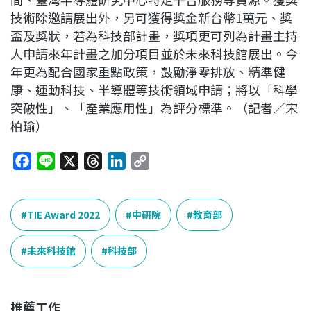
技術除邀請展出外，另可獲得獎金新台幣1萬元、獎
盃及獎狀，若為科技部計畫，獎項更可列為計畫主持
人申請來年計畫之加分項目並於未來科技館展出。今
年更為配合國家重點政策，鼓勵淨零排放、精準健
康、運動科技、半導體等技術領域申請；將以「科學
突破性」、「產業應用性」為評分標準。（記者／宋
柏瑜）
F
L
X
T
L
C
a
i
h
i
o
c
n
r
n
p
e
e
e
k
y
TIE Award 2022
中研院
教育部
b
a
e
L
o
d
d
i
未來科技館
科技部
o
s
I
n
k
n
k
推薦工作