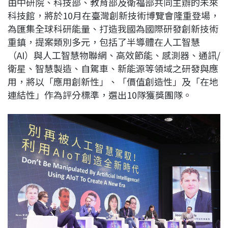
由中研院、科技部、教育部及衛福部共同主辦的未來
c
n
r
n
p
科技館，將於10月在臺灣創新技術博覽會隆重登場，
e
e
e
k
y
為匯集全球科研能量、打造我國為國際研發創新技術
b
a
e
L
重鎮，提案類別多元，包括了半導體在人工智慧
o
d
d
i
（AI）與人工智慧物聯網、高效節能、感測器、通訊/
o
s
I
n
衛星、智慧製造、自駕車、新能源等領域之研發與應
k
n
k
用，將以「應用創新性」、「價值創造性」及「在地
連結性」作為評分標準，選出10隊獲獎團隊。