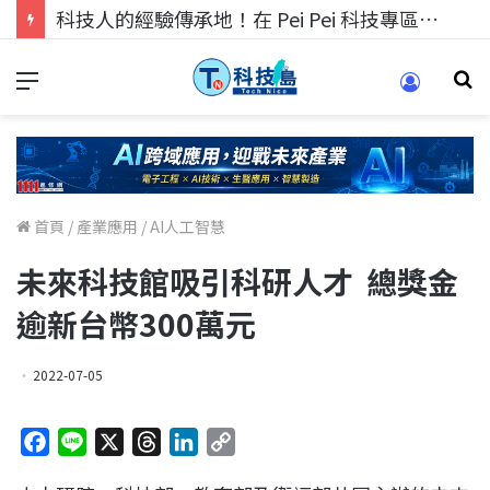
科技人的經驗傳承地！在 Pei Pei 科技專區，與學弟妹交流最硬核的技術
首頁
/
產業應用
/
AI人工智慧
未來科技館吸引科研人才 總獎金
逾新台幣300萬元
2022-07-05
F
L
X
T
L
C
a
i
h
i
o