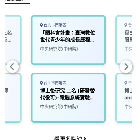
台北市南港區
台北市
 三名
「國科會計畫：臺灣數位
程式設
腦系統
世代青少年的成長歷程追
服務處
蹤研究(4/5)」招聘專任
中央研究院(中研院)
中央研究
s 研究
研究助理（網站與資訊系
統開發）
台北市南港區
台北市
老師
博士後研究 二名 (研發替
博士後
代役可)-電腦系統實驗室
and/
Machine Learning
媒體技
中央研究院(中研院)
中央研究
Systems 研究團隊
老師）
看更多職缺