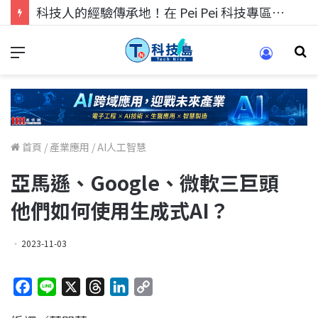
科技人找工作，就到TECH+ 科技專區!
首頁
/
產業應用
/
AI人工智慧
亞馬遜、Google、微軟三巨頭
他們如何使用生成式AI？
2023-11-03
F
L
X
T
L
C
a
i
h
i
o