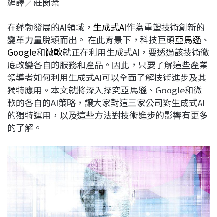
編譯／莊閔棻
c
n
r
n
p
e
e
e
k
y
在蓬勃發展的AI領域，
生成式AI
作為重塑技術創新的
b
a
e
L
變革力量脫穎而出。 在此背景下，科技巨頭
亞馬遜
、
o
d
d
i
Google
和
微軟
就正在利用生成式AI，要透過該技術徹
o
s
I
n
底改變各自的服務和產品。因此，只要了解這些產業
k
n
k
領導者如何利用生成式AI可以全面了解技術進步及其
獨特應用。本文就將深入探究亞馬遜、Google和微
軟的各自的AI策略，讓大家對這三家公司對生成式AI
的獨特運用，以及這些方法對技術進步的影響有更多
的了解。