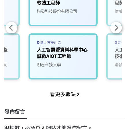
軟體工程師
程師
聯發科技股份有限公司
億威電
新北市泰山區
新竹市
電整
人工智慧暨資料科學中心
人工智
誠徵AIOT工程師
技術副
公司
明志科技大學
聯發科
看更多職缺
發佈留言
很抱歉，必須
登入
網站才能發佈留言。