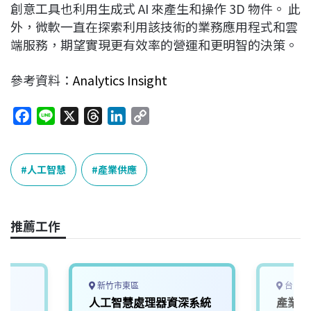
創意工具也利用生成式 AI 來產生和操作 3D 物件。 此
外，微軟一直在探索利用該技術的業務應用程式和雲
端服務，期望實現更有效率的營運和更明智的決策。
參考資料：
Analytics Insight
F
L
X
T
L
C
a
i
h
i
o
c
n
r
n
p
e
e
e
k
y
人工智慧
產業供應
b
a
e
L
o
d
d
i
o
s
I
n
推薦工作
k
n
k
新竹市東區
台中市
師
人工智慧處理器資深系統
產業應