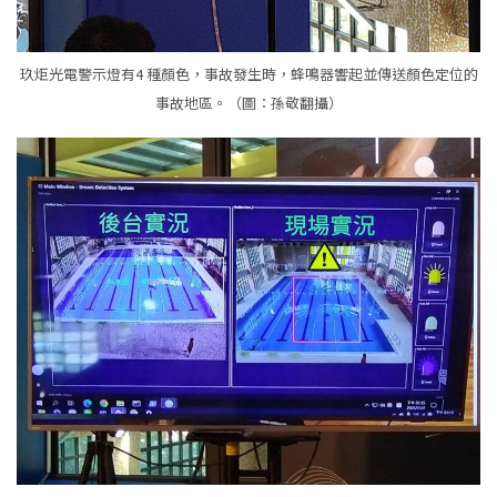
玖炬光電警示燈有4 種顏色，事故發生時，蜂鳴器響起並傳送顏色定位的
事故地區。（圖：孫敬翻攝）