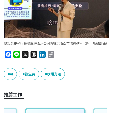
玖炬光電執行長楊雁婷表示公司將往東南亞市場邁進。（圖：孫敬翻攝）
F
L
X
T
L
C
a
i
h
i
o
c
n
r
n
p
e
e
e
k
y
AI
救生員
玖炬光電
b
a
e
L
o
d
d
i
o
s
I
n
推薦工作
k
n
k