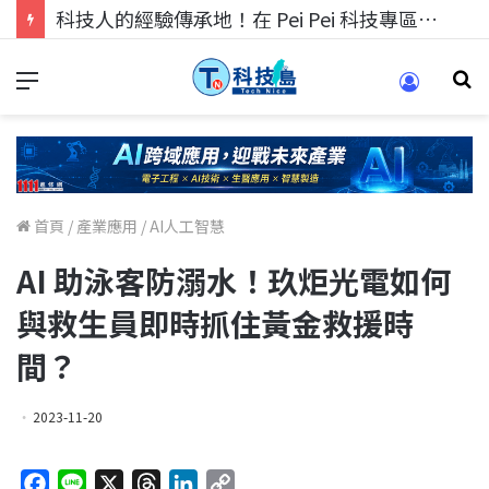
科技人找工作，就到TECH+ 科技專區!
首頁
/
產業應用
/
AI人工智慧
AI 助泳客防溺水！玖炬光電如何
與救生員即時抓住黃金救援時
間？
2023-11-20
F
L
X
T
L
C