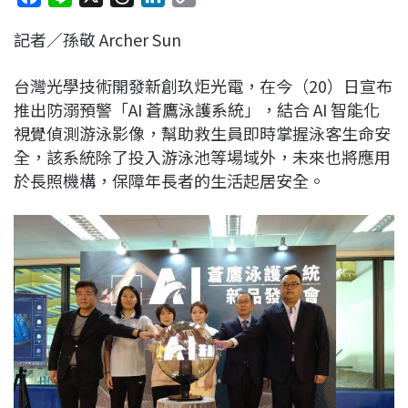
a
i
h
i
o
記者／孫敬 Archer Sun
c
n
r
n
p
e
e
e
k
y
台灣光學技術開發新創玖炬光電，在今（20）日宣布
b
a
e
L
推出防溺預警「AI 蒼鷹泳護系統」，結合 AI 智能化
o
d
d
i
視覺偵測游泳影像，幫助救生員即時掌握泳客生命安
o
s
I
n
全，該系統除了投入游泳池等場域外，未來也將應用
k
n
k
於長照機構，保障年長者的生活起居安全。