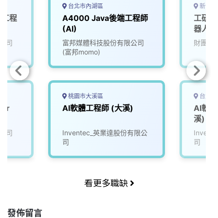
台北市內湖區
新竹縣
用工程
A4000 Java後端工程師
工研院
(AI)
器人大腦
(A00
公司
富邦媒體科技股份有限公司
財團法
(富邦momo)
桃園市大溪區
台北市
eer
AI軟體工程師 (大溪)
AI軟體
I
溪)
公司
Inventec_英業達股份有限公
Inve
司
司
看更多職缺
發佈留言