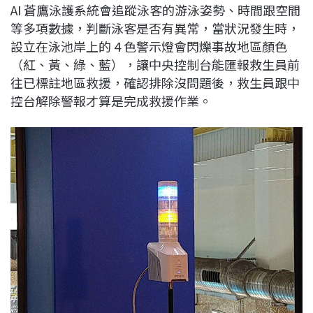
AI 蒼鷹泳護系統會追蹤泳客的游泳姿勢、時間跟空間
等多項數據，判斷泳客是否有異常，當狀況發生時，
設立在泳池岸上的 4 色警示燈會閃爍事故地區顏色
（紅、黃、綠、藍），讓中央控制台能匯報救生員前
往已標註地區救援，確認排除沒問題後，救生員跟中
控台解除警報才算是完成救援作業。