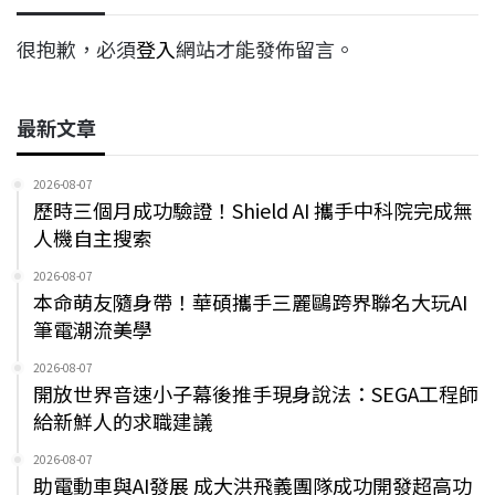
很抱歉，必須
登入
網站才能發佈留言。
最新文章
2026-08-07
歷時三個月成功驗證！Shield AI 攜手中科院完成無
人機自主搜索
2026-08-07
本命萌友隨身帶！華碩攜手三麗鷗跨界聯名大玩AI
筆電潮流美學
2026-08-07
開放世界音速小子幕後推手現身說法：SEGA工程師
給新鮮人的求職建議
2026-08-07
助電動車與AI發展 成大洪飛義團隊成功開發超高功