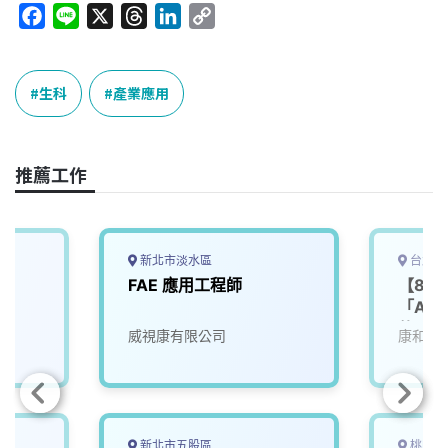
F
L
X
T
L
C
a
i
h
i
o
c
n
r
n
p
e
e
e
k
y
生科
產業應用
b
a
e
L
o
d
d
i
o
s
I
n
推薦工作
k
n
k
新北市淡水區
台北市
FAE 應用工程師
【8/
「AI
軟體設
威視康有限公司
康和綜
新北市五股區
桃園市