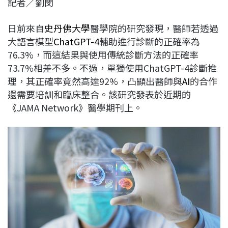
記者／劉閔
c
n
r
n
p
e
e
e
k
y
日前來自
史丹佛大學
醫學院的研究發現，醫師若透過
b
a
e
L
大語言模型
ChatGPT-4
輔助進行診斷的正確率為
o
d
d
i
76.3%，而這結果與使用傳統診斷方法的正確率
o
s
I
n
73.7%相差不多。不過，單獨使用ChatGPT-4診斷推
k
n
k
理，其正確率竟然高達92%，凸顯出醫師與
AI
的合作
還需要培訓和臨床整合。該研究發表於近期的
《JAMA Network》醫學期刊上。