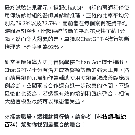
最終試驗結果顯示，搭配ChatGPT-4組的醫師和僅使
用傳統診斷組的醫師其診斷推理，正確的比率平均分
別為76.3%以及73.7%，而前者在每個案例花費平均
時間為519秒，比起傳統診斷的平均花費快了約1分
鐘。然而令人訝異的是，單獨以ChatGPT-4進行診斷
推理的正確率則為92%。
研究團隊領導人史丹佛醫學院Ethan Goh博士指出，
ChatGPT-4十分有潛力成為醫療診斷的強大工具，然
而結果卻顯示醫師作為輔助使用時卻無法改善臨床病
例診斷，凸顯兩者合作還有進一步改善的空間。不過
最後他也認為，若透過有效的培訓和臨床整合，相信
大語言模型最終可以讓患者受益。
※探索職場，透視薪資行情，請參考【
科技類-職缺
百科
】幫助你找到最適合的舞台！