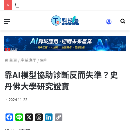
科技人找工作，就到TECH+ 科技專區!
首頁
/
產業應用
/
生科
靠AI模型協助診斷反而失準？史
丹佛大學研究證實
2024-11-22
F
L
X
T
L
C
a
i
h
i
o