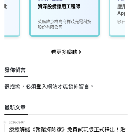
(北
資深設備應用工程師
應用工
Appli
英屬維京群島商祥茂光電科技
敏石系
股份有限公司
看更多職缺
發佈留言
很抱歉，必須
登入
網站才能發佈留言。
最新文章
2026-08-07
療癒解謎《豬豬探險家》免費試玩版正式釋出！貼