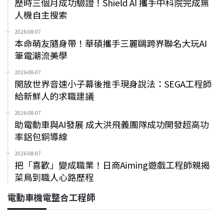
歷時三個月成功驗證！Shield AI 攜手中科院完成無
人機自主搜索
2026-08-07
本命萌友隨身帶！華碩攜手三麗鷗跨界聯名大玩AI
筆電潮流美學
2026-08-07
開放世界音速小子幕後推手現身說法：SEGA工程師
給新鮮人的求職建議
2026-08-07
助電動車與AI發展 成大洪飛義團隊成功開發超高功
率鋁包銅導線
2026-08-07
把「喜歡」變成職業！日商Aiming遊戲工程師親揭
菜鳥到職人心路歷程
電動車機電整合工程師