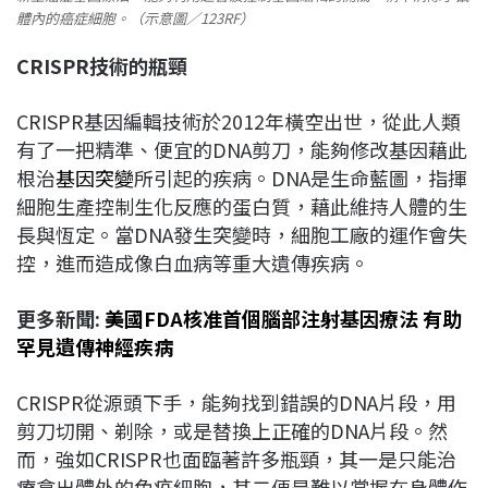
體內的癌症細胞。（示意圖／123RF）
CRISPR
技術的瓶頸
CRISPR基因編輯技術於2012年橫空出世，從此人類
有了一把精準、便宜的DNA剪刀，能夠修改基因藉此
根治
基因突變
所引起的疾病。DNA是生命藍圖，指揮
細胞生產控制生化反應的蛋白質，藉此維持人體的生
長與恆定。當DNA發生突變時，細胞工廠的運作會失
控，進而造成像白血病等重大遺傳疾病。
更多新聞:
美國FDA核准首個腦部注射基因療法 有助
罕見遺傳神經疾病
CRISPR從源頭下手，能夠找到錯誤的DNA片段，用
剪刀切開、剃除，或是替換上正確的DNA片段。然
而，強如CRISPR也面臨著許多瓶頸，其一是只能治
療拿出體外的免疫細胞，其二便是難以掌握在身體作