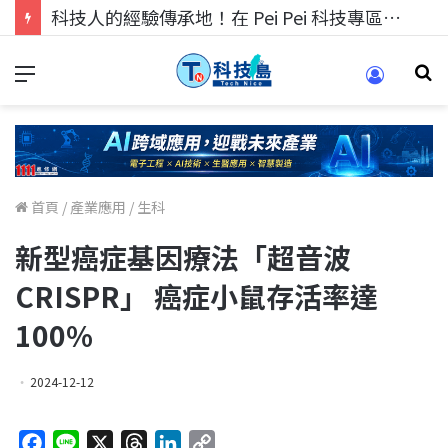
科技人的經驗傳承地！在 Pei Pei 科技專區，與學弟妹交流最硬核的技術
首頁
/
產業應用
/
生科
新型癌症基因療法「超音波
CRISPR」 癌症小鼠存活率達
100%
2024-12-12
F
L
X
T
L
C