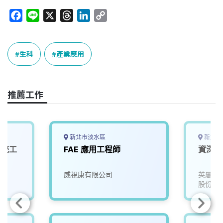
F
L
X
T
L
C
a
i
h
i
o
c
n
r
n
p
e
e
e
k
y
生科
產業應用
b
a
e
L
o
d
d
i
o
s
I
n
推薦工作
k
n
k
新北市淡水區
新北市
系統工
FAE 應用工程師
資深設
威視康有限公司
英屬維
股份有