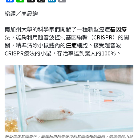
a
i
h
i
o
編譯／高晟鈞
c
n
r
n
p
e
e
e
k
y
南加州大學的科學家們開發了一種新型癌症
基因療
b
a
e
L
法
，能夠利用超音波控制基因編輯（
CRISPR
）的開
o
d
d
i
關，精準清除小鼠體內的
癌症
細胞。接受超音波
o
s
I
n
CRISPR療法的小鼠，存活率達到驚人的100%。
k
n
k
新型癌症基因療法，能夠利用超音波控制基因編輯的開關，精準清除小鼠