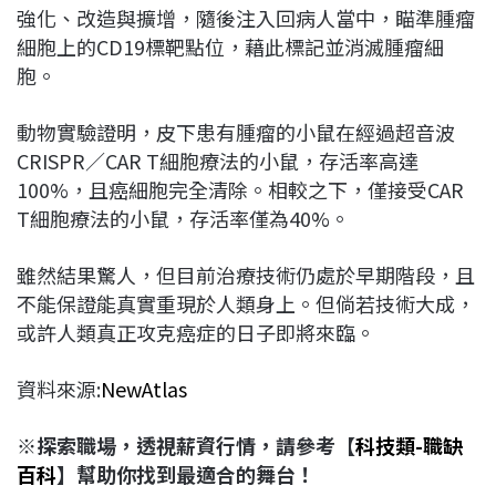
強化、改造與擴增，隨後注入回病人當中，瞄準腫瘤
細胞上的CD19標靶點位，藉此標記並消滅腫瘤細
胞。
動物實驗證明，皮下患有腫瘤的小鼠在經過超音波
CRISPR／CAR T細胞療法的小鼠，存活率高達
100%，且癌細胞完全清除。相較之下，僅接受CAR
T細胞療法的小鼠，存活率僅為40%。
雖然結果驚人，但目前治療技術仍處於早期階段，且
不能保證能真實重現於人類身上。但倘若技術大成，
或許人類真正攻克癌症的日子即將來臨。
資料來源:
NewAtlas
※
探索職場，透視薪資行情，請參考【
科技類-
職缺
百科
】幫助你找到最適合的舞台！