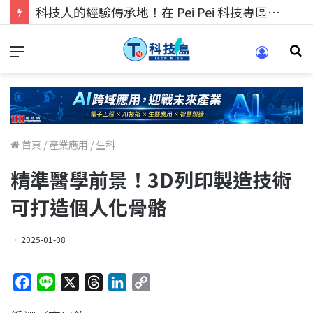
科技人找工作，就到TECH+ 科技專區!
首頁
/
產業應用
/
生科
精準醫學前景！3D列印製造技術
可打造個人化骨骼
2025-01-08
F
L
X
T
L
C
a
i
h
i
o