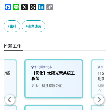
F
L
X
T
L
C
a
i
h
i
o
c
n
r
n
p
e
e
e
k
y
生科
產業應用
b
a
e
L
o
d
d
i
o
s
I
n
推薦工作
k
n
k
彰化縣彰化市
高雄市
理/經
【彰化】太陽光電系統工
115D
程師
用開發
昱金生科技有限公司
財團法
心