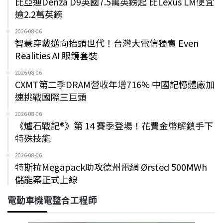
比亞迪Denza D9英國7.5萬英鎊起 比Lexus LM便宜
逾2.2萬英鎊
2026-08-06
智慧穿戴邁向抬頭世代！台灣大電信獨賣 Even
Realities AI 眼鏡套裝
2026-08-06
CXMT第二季DRAM營收年增716% 中國記憶體廠加
速挑戰國際三巨頭
2026-08-06
《爐石戰記®》第 14 賽季登場！花費金幣解鎖手下
特殊技能
2026-08-06
特斯拉Megapack助攻德州電網 Ørsted 500MWh
儲能案正式上線
電動車機電整合工程師