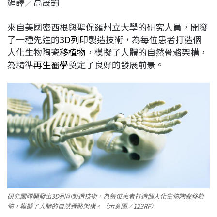
編譯／高晟鈞
c
n
r
n
p
e
e
e
k
y
來自美國密西根與聖保羅州立大學的研究人員，開發
b
a
e
L
了一種先進的
3D列印
製造技術，為每位患者打造個
o
d
d
i
人化生物陶瓷
移植物
，模擬了人體的自然骨骼架構，
o
s
I
n
為精準
再生醫學
奠定了良好的發展前景。
k
n
k
研究團隊開發出3D列印製造技術，為每位患者打造個人化生物陶瓷移植
物，模擬了人體的自然骨骼架構。（示意圖／123RF）