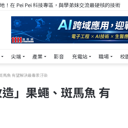
TECH+ 科技專區!
尖端
產業
影音
充電站
職場
校
斑馬魚 有望解決最毒汞汙染
造」果蠅、斑馬魚 有