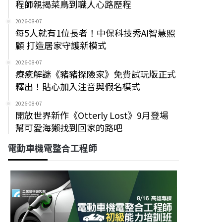
程師親揭菜鳥到職人心路歷程
2026-08-07
每5人就有1位長者！中保科技秀AI智慧照
顧 打造居家守護新模式
2026-08-07
療癒解謎《豬豬探險家》免費試玩版正式
釋出！貼心加入注音與假名模式
2026-08-07
開放世界新作《Otterly Lost》9月登場
幫可愛海獺找到回家的路吧
電動車機電整合工程師