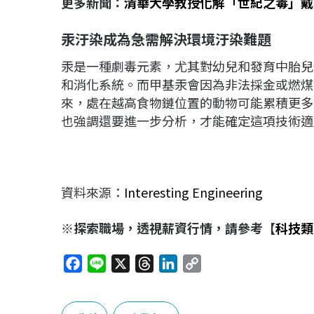
更多新聞：
清華大學教授化解「世紀之毒」戴
汞汙染成為急需解決環境汙染難題
汞是一種劇毒元素，尤其對幼兒和發育中胎兒
和消化系統。而甲基汞會因為非法採金或燃煤
來，處在越高食物鏈位置的動物可能累積更多
也強調還要進一步分析，才能確定這項技術適
資料來源：
Interesting Engineering
※探索職場，透視薪資行情，請參考【
科技類
F
L
X
T
L
C
a
i
h
i
o
c
n
r
n
p