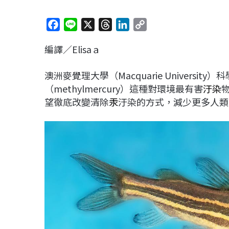
F
L
X
T
L
C
a
i
h
i
o
編譯／Elisaａ
c
n
r
n
p
e
e
e
k
y
澳洲麥覺理大學（Macquarie Universit
b
a
e
L
（methylmercury）這種對環境最有害
汙染
o
d
d
i
望徹底改變清除
汞
汙染的方式，減少更多人類
o
s
I
n
k
n
k