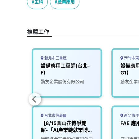
e
e
e
k
y
生科
產業應用
b
a
e
L
o
d
d
i
o
s
I
n
推薦工作
k
n
k
新北市三重區
新竹市東
程師
設備應用工程師(台北-
設備應用
F)
G1)
光電科
勤友企業股份有限公司
勤友企業
台北市信義區
新北市淡
電系統
【8/15圓山花博爭艷
FAE 
館-「AI產業鏈就業博覽
會」軟體設計工程師(應
康和綜合證券股份有限公司
威視康有