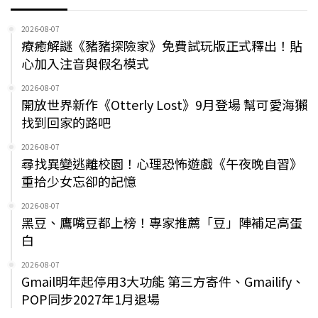
2026-08-07
療癒解謎《豬豬探險家》免費試玩版正式釋出！貼
心加入注音與假名模式
2026-08-07
開放世界新作《Otterly Lost》9月登場 幫可愛海獺
找到回家的路吧
2026-08-07
尋找異變逃離校園！心理恐怖遊戲《午夜晚自習》
重拾少女忘卻的記憶
2026-08-07
黑豆、鷹嘴豆都上榜！專家推薦「豆」陣補足高蛋
白
2026-08-07
Gmail明年起停用3大功能 第三方寄件、Gmailify、
POP同步2027年1月退場