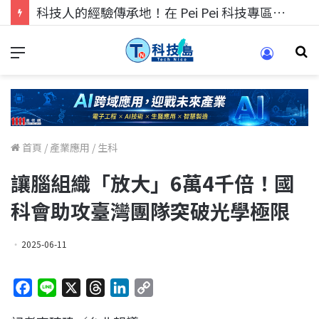
科技人的經驗傳承地！在 Pei Pei 科技專區，與學弟妹交流最硬核的技術
首頁
/
產業應用
/
生科
讓腦組織「放大」6萬4千倍！國
科會助攻臺灣團隊突破光學極限
2025-06-11
F
L
X
T
L
C
a
i
h
i
o