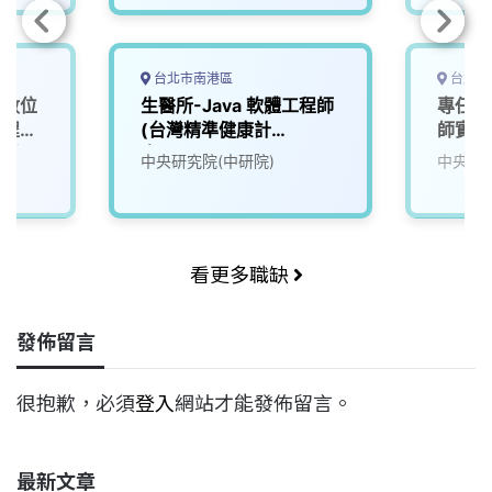
台北市南港區
台北市
灣數位
生醫所-Java 軟體工程師
專任研
歷程追
(台灣精準健康計
師實驗
聘專任
畫)2606-03
中央研究院(中研院)
中央研究
資訊系
看更多職缺
發佈留言
很抱歉，必須
登入
網站才能發佈留言。
最新文章