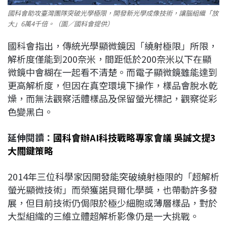
國科會助攻臺灣團隊突破光學極限，開發新光學成像技術，讓腦組織「放
大」6萬4千倍。（圖／國科會提供）
國科會指出，傳統光學顯微鏡因「繞射極限」所限，
解析度僅能到200奈米，間距低於200奈米以下在顯
微鏡中會糊在一起看不清楚。而電子顯微鏡雖能達到
更高解析度，但因在真空環境下操作，樣品會脫水乾
燥，而無法觀察活體樣品及保留螢光標記，觀察從彩
色變黑白。
延伸閱讀：
國科會辦AI科技戰略專家會議 吳誠文提3
大關鍵策略
2014年三位科學家因開發能突破繞射極限的「超解析
螢光顯微技術」而榮獲諾貝爾化學獎，也帶動許多發
展，但目前技術仍侷限於極少細胞或薄層樣品，對於
大型組織的三維立體超解析影像仍是一大挑戰。