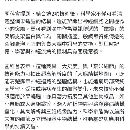
國科會提到，結合這2項技術後，科學家不僅可看清
楚整個果蠅腦的結構，還能辨識出神經細胞之間極微
小的突觸，更可看到腦中作為資訊傳遞的「電纜」的
突觸支架蛋白與作為「開關插座」般調節資訊傳遞的
突觸囊泡，它們負責大腦中訊息的交換，對理解記
憶、學習與神經疾病的機制具有關鍵意義。
國科會表示，這種兼具「大尺度」與「奈米細節」的
技術能力可拍出超高解析度的「大腦結構地圖」，既
能清楚顯示神經迴路的整體結構，也能追蹤局部突觸
因學習、受損或疾病產生的細微變化。未來技術不僅
限適用於果蠅腦，亦具潛力拓展至其他生物樣品，如
小鼠腦或人類組織等，深入解析神經迴路與疾病結構
變化，其高解析與三維成像能力，科學家能夠以前所
未有的細節及立體觀察生物結構，推動基礎與應用科
學的持續突破。