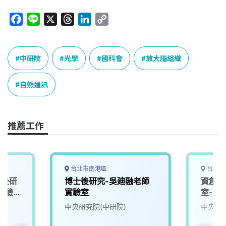
F
L
X
T
L
C
a
i
h
i
o
c
n
r
n
p
e
e
e
k
y
中研院
光學
國科會
放大腦組織
b
a
e
L
o
d
d
i
自然通訊
o
s
I
n
k
n
k
推薦工作
台北市南港區
台北市
士後研
博士後研究-吳廸融老師
資創中
實驗
實驗室
室-博
 周彤)
中央研究院(中研院)
中央研究