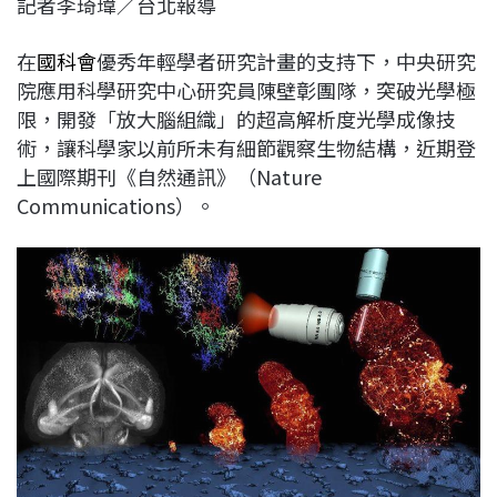
記者李琦瑋／台北報導
c
n
r
n
p
e
e
e
k
y
在
國科會
優秀年輕學者研究計畫的支持下，中央研究
b
a
e
L
院應用科學研究中心研究員陳壁彰團隊，突破光學極
o
d
d
i
限，開發「放大腦組織」的超高解析度光學成像技
o
s
I
n
術，讓科學家以前所未有細節觀察生物結構，近期登
k
n
k
上國際期刊《自然通訊》（Nature
Communications）。