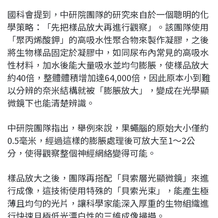
國科會提到，中研院團隊的研究來自於一個聰明的化
學策略：「先把樣品放大再進行觀察」。該團隊使用
「聚丙烯酸鉀」的高吸水性聚合物來製作凝膠，之後
將生物樣品固定於凝膠中，如同尿布內常見的高吸水
性材料，加水後能大量吸水並均勻膨脹，使樣品放大
約40倍，整體體積增加達64,000倍，因此原本小到難
以分辨的奈米結構就被「膨脹放大」，變成在光學顯
微鏡下也能清楚辨識。
中研院團隊指出，舉例來說，果蠅腦的原始大小僅約
0.5毫米，經過這樣的膨脹處理後可放大至1～2公
分，使得觀察整個神經網絡變得可能。
樣品放大之後，團隊再搭配「貝索層光顯微鏡」來進
行成像，這技術使用特殊的「貝索光束」，能產生極
薄且均勻的光片，讓科學家能深入厚重的生物組織進
行快速且極低光漂白性的三維成像掃描。