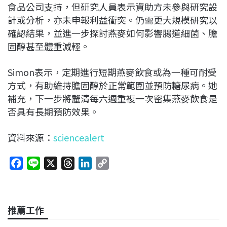
食品公司支持，但研究人員表示資助方未參與研究設
計或分析，亦未申報利益衝突。仍需更大規模研究以
確認結果，並進一步探討燕麥如何影響腸道細菌、膽
固醇甚至體重減輕。
Simon表示，定期進行短期燕麥飲食或為一種可耐受
方式，有助維持膽固醇於正常範圍並預防糖尿病。她
補充，下一步將釐清每六週重複一次密集燕麥飲食是
否具有長期預防效果。
資料來源：
sciencealert
F
L
X
T
L
C
a
i
h
i
o
c
n
r
n
p
e
e
e
k
y
推薦工作
b
a
e
L