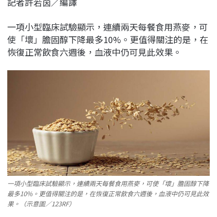
記者許若茵／編譯
c
n
r
n
p
e
e
e
k
y
一項小型臨床試驗顯示，連續兩天每餐食用燕麥，可
b
a
e
L
使「壞」膽固醇下降最多10%。更值得關注的是，在
o
d
d
i
恢復正常飲食六週後，血液中仍可見此效果。
o
s
I
n
k
n
k
一項小型臨床試驗顯示，連續兩天每餐食用燕麥，可使「壞」膽固醇下降
最多10%。更值得關注的是，在恢復正常飲食六週後，血液中仍可見此效
果。（示意圖／123RF）