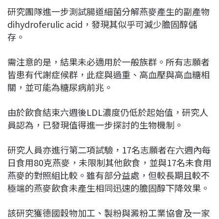
研究團隊進一步測試腸道細菌分解燕麥產生的副產物
dihydroferulic acid，發現其似乎可減少膽固醇儲
存。
需注意的是，結果未必適用於一般族群。所有志願者
皆患有代謝症候群，此症與過重、高血壓與高血糖相
關，並可能為糖尿病前兆。
由於飲食結束六週後LDL濃度仍低於起始值，研究人
員認為，已發現值得進一步探討的生物機制。
研究人員亦進行第二項試驗，17名志願者在六週內每
日食用80克燕麥，未限制其他飲食，並與17名未食用
燕麥的對照組比較。雖有部分益處，但較長期且較不
極端的燕麥飲食未產生相同迅速的膽固醇下降效果。
該研究獲德國穀物加工、製粉與澱粉工業協會及一家