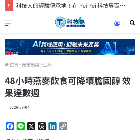
科技人找工作，就到TECH+ 科技專區!
首頁
/
產業應用
/
生科
48小時燕麥飲食可降壞膽固醇 效
果達數週
2026-03-04
F
L
X
T
L
C
a
i
h
i
o