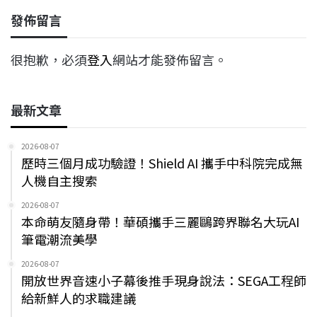
發佈留言
很抱歉，必須
登入
網站才能發佈留言。
最新文章
2026-08-07
歷時三個月成功驗證！Shield AI 攜手中科院完成無
人機自主搜索
2026-08-07
本命萌友隨身帶！華碩攜手三麗鷗跨界聯名大玩AI
筆電潮流美學
2026-08-07
開放世界音速小子幕後推手現身說法：SEGA工程師
給新鮮人的求職建議