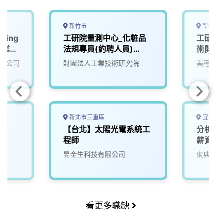
o
d
d
i
o
s
I
n
k
n
k
新竹市
新竹縣
ering
工研院量測中心_化粧品
工研院
事業
法規專員(約聘人員)
術開發
(P000)
（U50
限公司
財團法人工業技術研究院
美程科
新北市三重區
宜蘭縣
【台北】太陽光電系統工
分析工
程師
薪資32
昱金生科技有限公司
東典環
看更多職缺