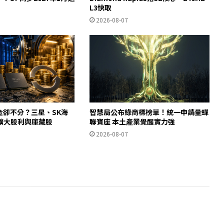
L3快取
2026-08-07
金卻不分？三星、SK海
智慧局公布綠商標榜單！統一申請量蟬
擴大股利與庫藏股
聯寶座 本土產業覺醒實力強
2026-08-07