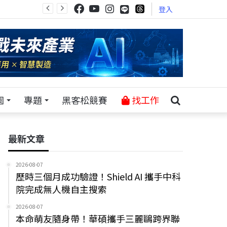
登入
園
專題
黑客松競賽
找工作
最新文章
2026-08-07
歷時三個月成功驗證！Shield AI 攜手中科
院完成無人機自主搜索
2026-08-07
本命萌友隨身帶！華碩攜手三麗鷗跨界聯