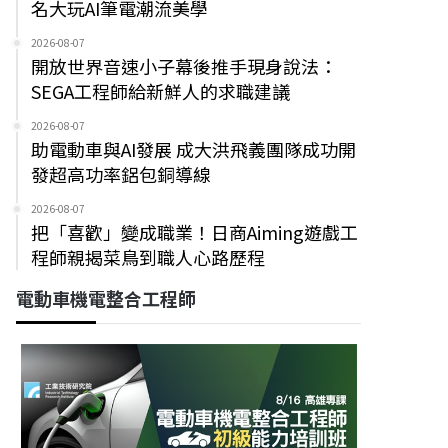
名大玩AI筆電潮流美學
2026-08-07
開放世界音速小子幕後推手現身說法：
SEGA工程師給新鮮人的求職建議
2026-08-07
助電動車與AI發展 成大洪飛義團隊成功開
發超高功率鋁包銅導線
2026-08-07
把「喜歡」變成職業！日商Aiming遊戲工
程師親揭菜鳥到職人心路歷程
電動車機電整合工程師