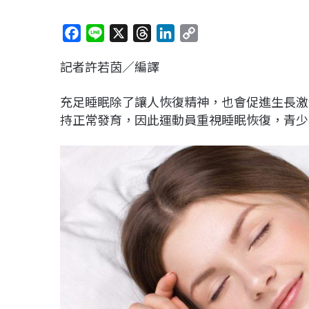
F
L
X
T
L
C
a
i
h
i
o
記者許若茵／編譯
c
n
r
n
p
e
e
e
k
y
充足睡眠除了讓人恢復精神，也會促進生長激
b
a
e
L
持正常發育，因此運動員重視睡眠恢復，青少
o
d
d
i
o
s
I
n
k
n
k