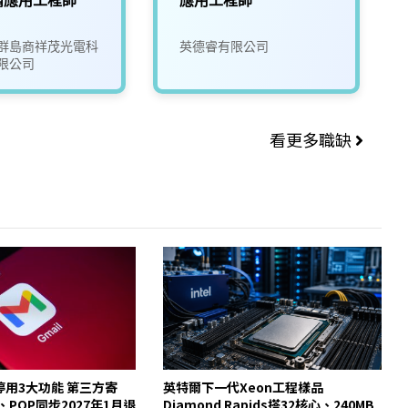
群島商祥茂光電科
英德睿有限公司
限公司
看更多職缺
起停用3大功能 第三方寄
英特爾下一代Xeon工程樣品
y、POP同步2027年1月退
Diamond Rapids搭32核心、240MB