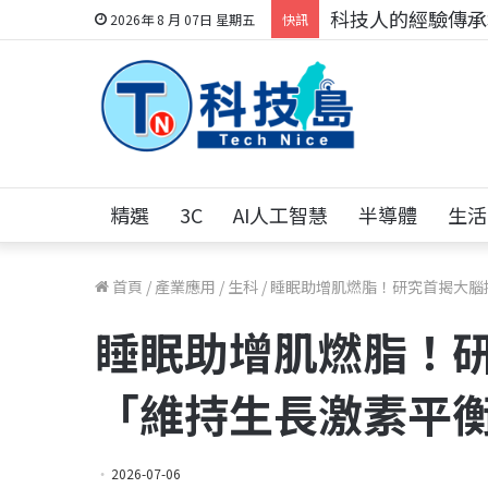
科技人的經驗傳承地
2026年 8 月 07日 星期五
快訊
精選
3C
AI人工智慧
半導體
生活
首頁
/
產業應用
/
生科
/
睡眠助增肌燃脂！研究首揭大腦
睡眠助增肌燃脂！
「維持生長激素平
2026-07-06