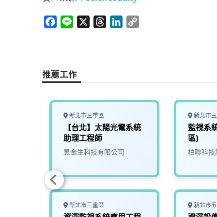
F
L
X
T
L
C
a
i
h
i
o
c
n
r
n
p
e
e
e
k
y
b
a
e
L
推薦工作
o
d
d
i
o
s
I
n
k
n
k
新北市三重區
新北市三
台北-
【台北】太陽光電系統
監視系
助理工程師
區)
司
昱金生科技有限公司
柏聯科技
新北市三重區
新北市五
員
資深監視系統應用工程
資深設