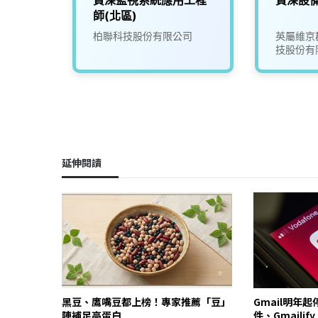
師(北區)
司
柏聯科技股份有限公司
英屬維京
技股份有
延伸閱讀
黑豆、鷹嘴豆都上榜！專家推薦「豆」
Gmail明年
陣補足高蛋白
件、Gmailif