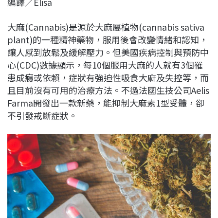
編譯／Elisa
c
n
r
n
p
e
e
e
k
y
大麻(Cannabis)是源於大麻屬植物(cannabis sativa
b
a
e
L
plant)的一種精神藥物，服用後會改變情緒和認知，
o
d
d
i
讓人感到放鬆及緩解壓力。但美國疾病控制與預防中
o
s
I
n
心(CDC)數據顯示，每10個服用大麻的人就有3個罹
k
n
k
患成癮或依賴，症狀有強迫性吸食大麻及失控等，而
且目前沒有可用的治療方法。不過法國生技公司Aelis
Farma開發出一款新藥，能抑制大麻素1型受體，卻
不引發戒斷症狀。