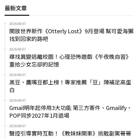
最新文章
2026-08-07
開放世界新作《Otterly Lost》9月登場 幫可愛海獺
找到回家的路吧
2026-08-07
尋找異變逃離校園！心理恐怖遊戲《午夜晚自習》
重拾少女忘卻的記憶
2026-08-07
黑豆、鷹嘴豆都上榜！專家推薦「豆」陣補足高蛋
白
2026-08-07
Gmail明年起停用3大功能 第三方寄件、Gmailify、
POP同步2027年1月退場
2026-08-07
聲控引導實時互動！《教妹妹開車》挑戰副駕哥哥