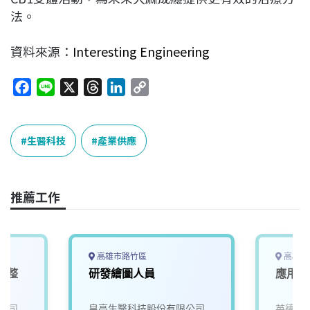
法。
資料來源：
Interesting Engineering
F
L
X
T
L
C
a
i
h
i
o
c
n
r
n
p
e
e
e
k
y
生醫科技
產業供應
b
a
e
L
o
d
d
i
o
s
I
n
推薦工作
k
n
k
高雄市路竹區
高雄市
電整
研發繪圖人員
應用工
公司
皇亮生醫科技股份有限公司
英德睿