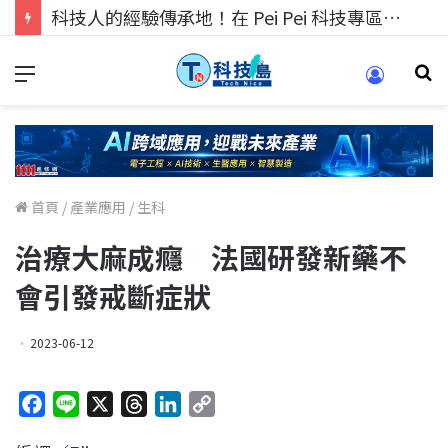
科技人的經驗傳承地！在 Pei Pei 科技專區，與學弟妹交流最硬核的技術
首頁
/
產業應用
/
生科
治療大麻成癮 法國研發新藥不
會引發戒斷症狀
2023-06-12
F
L
X
T
L
C
a
i
h
i
o