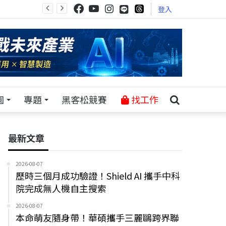
登入
園
專題
黑客松競賽
找工作
最新文章
2026-08-07
歷時三個月成功驗證！Shield AI 攜手中科
院完成無人機自主搜索
2026-08-07
本命萌友隨身帶！華碩攜手三麗鷗跨界聯