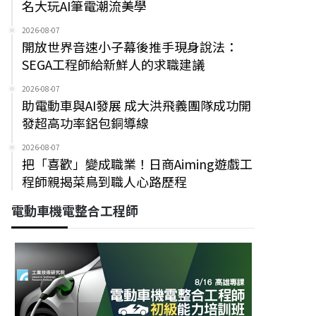
名大玩AI筆電潮流美學
2026-08-07
開放世界音速小子幕後推手現身說法：
SEGA工程師給新鮮人的求職建議
2026-08-07
助電動車與AI發展 成大洪飛義團隊成功開
發超高功率鋁包銅導線
2026-08-07
把「喜歡」變成職業！日商Aiming遊戲工
程師親揭菜鳥到職人心路歷程
電動車機電整合工程師