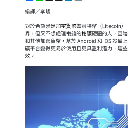
a
i
h
i
o
編譯／李峻
c
n
r
n
p
e
e
e
k
y
對於希望涉足
加密貨幣
如萊特幣（Litecoin）
b
a
e
L
界，但又不想處理複雜的
挖礦
硬體的人，雲端
o
d
d
i
和其他加密貨幣，基於 Android 和 iOS 
o
s
I
n
礦平台變得更易於使用且更具盈利潛力，這些
k
n
k
效。