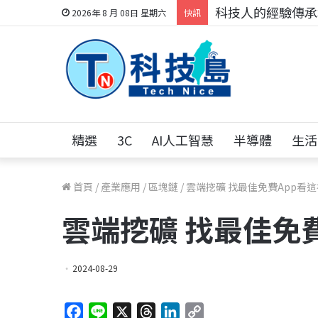
科技人的經驗傳承地
2026年 8 月 08日 星期六
快訊
精選
3C
AI人工智慧
半導體
生活
首頁
/
產業應用
/
區塊鏈
/
雲端挖礦 找最佳免費App看這
雲端挖礦 找最佳免
2024-08-29
F
L
X
T
L
C