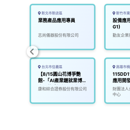
新北市新店區
新竹市東
台北-
業務產品應用專員
設備應用
G1)
司
志尚儀器股份有限公司
勤友企業
台北市信義區
高雄市楠
貨幣、
【8/15圓山花博爭艷
115DD
館-「AI產業鏈就業博覽
應用開
會」軟體設計工程師(應
司
康和綜合證券股份有限公司
財團法人
用科)
中心