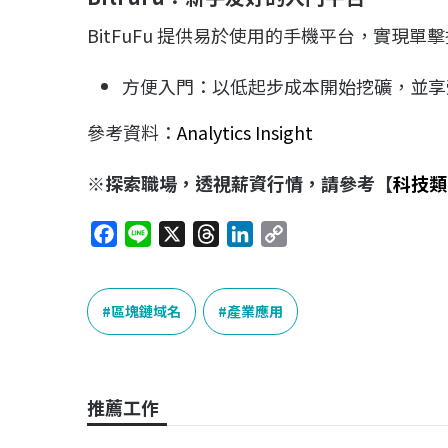
BitFuFu 提供易於使用的手機平台，實現單
方便入門：以低起步成本開始挖礦，並享
參考資料：
Analytics Insight
※探索職場，透視薪資行情，請參考【
科技類
F
L
X
T
L
C
a
i
h
i
o
c
n
r
n
p
e
e
e
k
y
區塊鏈域名
產業應用
b
a
e
L
o
d
d
i
o
s
I
n
推薦工作
k
n
k