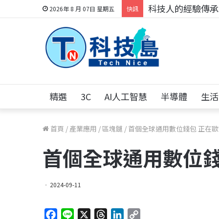
科技人的經驗傳承地
2026年 8 月 07日 星期五
快訊
精選
3C
AI人工智慧
半導體
生活
首頁
/
產業應用
/
區塊鏈
/
首個全球通用數位錢包 正在
首個全球通用數位錢
2024-09-11
F
L
X
T
L
C