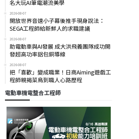
名大玩AI筆電潮流美學
2026-08-07
開放世界音速小子幕後推手現身說法：
SEGA工程師給新鮮人的求職建議
2026-08-07
助電動車與AI發展 成大洪飛義團隊成功開
發超高功率鋁包銅導線
2026-08-07
把「喜歡」變成職業！日商Aiming遊戲工
程師親揭菜鳥到職人心路歷程
電動車機電整合工程師