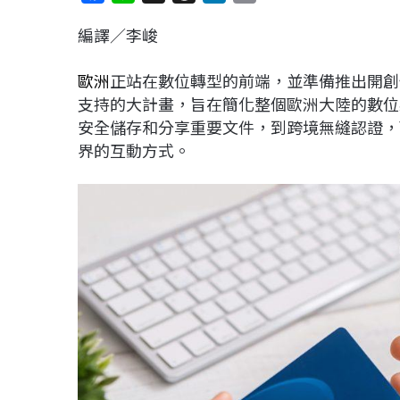
a
i
h
i
o
編譯／李峻
c
n
r
n
p
e
e
e
k
y
歐洲
正站在數位轉型的前端，並準備推出開創
b
a
e
L
支持的大計畫，旨在簡化整個歐洲大陸的數位
o
d
d
i
安全儲存和分享重要文件，到跨境無縫認證，
o
s
I
n
界的互動方式。
k
n
k