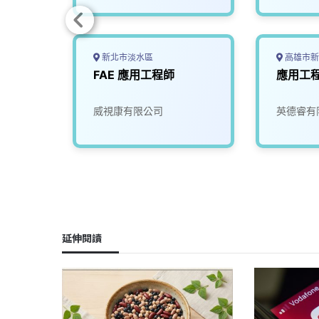
新北市淡水區
高雄市新
師(北
FAE 應用工程師
應用工
司
威視康有限公司
英德睿有
延伸閱讀