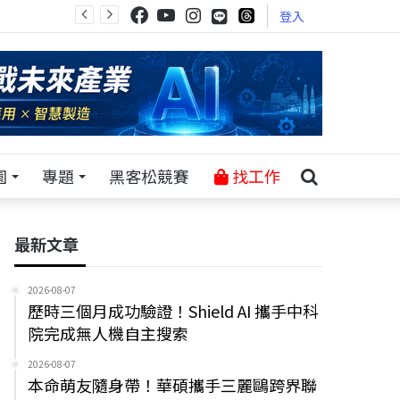
登入
園
專題
黑客松競賽
找工作
最新文章
2026-08-07
歷時三個月成功驗證！Shield AI 攜手中科
院完成無人機自主搜索
2026-08-07
本命萌友隨身帶！華碩攜手三麗鷗跨界聯