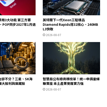
起停用3大功能 第三方寄
英特爾下一代Xeon工程樣品
y、POP同步2027年1月退
Diamond Rapids搭32核心、240MB
L3快取
2026-08-07
金卻不分？三星、SK海
智慧局公布綠商標榜單！統一申請量蟬
擴大股利與庫藏股
聯寶座 本土產業覺醒實力強
2026-08-07