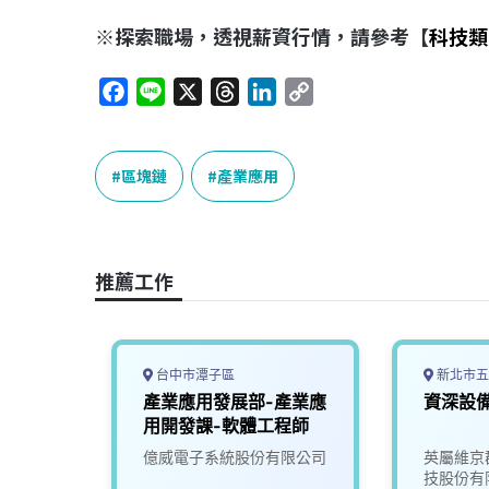
※探索職場，透視薪資行情，請參考【
科技類
F
L
X
T
L
C
a
i
h
i
o
c
n
r
n
p
e
e
e
k
y
區塊鏈
產業應用
b
a
e
L
o
d
d
i
o
s
I
n
推薦工作
k
n
k
台中市潭子區
新北市五
新竹-
產業應用發展部-產業應
資深設
用開發課-軟體工程師
司
億威電子系統股份有限公司
英屬維京
技股份有