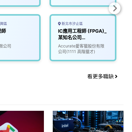
興區
新北市汐止區
程師
IC應用工程師 (FPGA)_
某知名公司
(3009524)
限公司
Accurate愛客獵股份有限
公司(1111 高階獵才)
看更多職缺