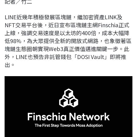
記者／竹二
c
n
r
n
p
e
e
e
k
y
LINE近幾年積極發展區塊鏈，繼加密資產LINK及
b
a
e
L
NFT交易平台後，近日宣布區塊鏈主網Finschia正式
o
d
d
i
上線，強調交易速度是以太坊的400倍，成本大幅降
o
s
I
n
低98%，為大眾提供全新的開放式網路，也象徵著區
k
n
k
塊鏈生態圈朝實現Web3真正價值邁進關鍵一步。此
外，LINE也預告非託管錢包「DOSI Vault」即將推
出。