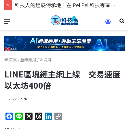
科技人找工作，就到TECH+ 科技專區!
首頁
/
產業應用
/
區塊鏈
LINE區塊鏈主網上線 交易速度
以太坊400倍
2022-12-26
F
L
X
T
L
C
a
i
h
i
o