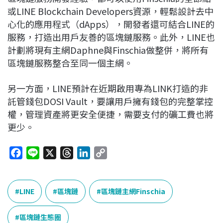
或LINE Blockchain Developers資源，輕鬆設計去中
心化的應用程式（dApps），開發者還可結合LINE的
服務，打造出用戶友善的區塊鏈服務。此外，LINE也
計劃將現有主網Daphne與Finschia做整併，將所有
區塊鏈服務整合至同一個主網。
另一方面，LINE預計在近期啟用專為LINK打造的非
託管錢包DOSI Vault，要讓用戶擁有錢包的完整掌控
權，管理資產將更安全便捷，需要支付的礦工費也將
更少。
F
L
X
T
L
C
a
i
h
i
o
c
n
r
n
p
e
e
e
k
y
LINE
區塊鏈
區塊鏈主網Finschia
b
a
e
L
o
d
d
i
區塊鏈生態圈