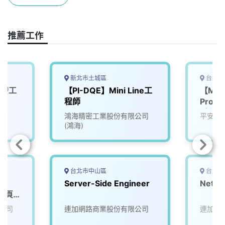
o
s
I
n
k
n
k
推薦工作
新北市土城區
台北市
開發工
【PI-DQE】Mini Line工
【MyG
程師
Propt
科學家
鴻海精密工業股份有限公司
平安房
師
(鴻海)
台北市中山區
台北市
】
Server-Side Engineer
Netwo
h網頁
公司
連加網路商業股份有限公司
連加網