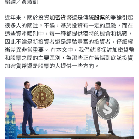
編譯／黃竣凱
c
n
r
n
p
e
e
e
k
y
近年來，關於投資
加密貨幣
還是傳統
股票
的爭論引起
b
a
e
L
很多人的關注。不過，基於投資有一定的風險，而在
o
d
d
i
這些資產類別中，每一種都提供獨特的機會和挑戰，
o
s
I
n
因此不論是新投資者還是經驗豐富的投資者，仔細權
k
n
k
衡差異非常重要。 在本文中，我們就將探討加密貨幣
和股票之間的主要區別，為那些正在苦惱到底該投資
加密貨幣還是股票的人提供一些方向。