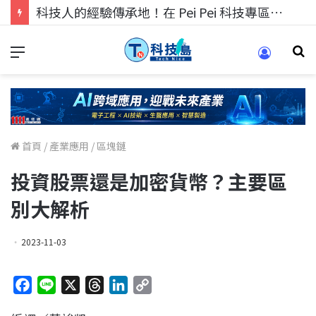
科技人的經驗傳承地！在 Pei Pei 科技專區，與學弟妹交流最硬核的技術
首頁
/
產業應用
/
區塊鏈
投資股票還是加密貨幣？主要區
別大解析
2023-11-03
F
L
X
T
L
C
a
i
h
i
o