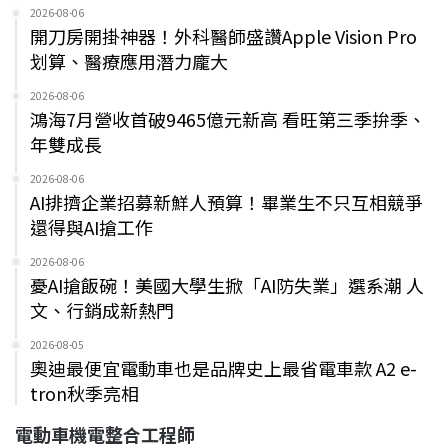
2026-08-06
開刀房開掛神器！外科醫師盛讚Apple Vision Pro
划算、醫療應用潛力龐大
2026-08-06
鴻海7月營收首破9465億元新高 看旺第三季拚季、
年雙成長
2026-08-06
AI排擠企業招募新鮮人預算！畢業生不只互相競爭
還得與AI搶工作
2026-08-06
憂AI搶飯碗！美國大學生掀「AI防失業」選系潮 人
文、行銷成新熱門
2026-08-05
奧迪最便宜電動車也是品牌史上最省電車款 A2 e-
tron秋季亮相
電動車機電整合工程師