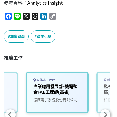
參考資料：
Analytics Insight
F
L
X
T
L
C
a
i
h
i
o
c
n
r
n
p
e
e
e
k
y
加密資產
產業供應
b
a
e
L
o
d
d
i
o
s
I
n
推薦工作
k
n
k
高雄市三民區
新北市
產業應用發展部-機電整
監視系
合FAE工程師(高雄)
區)
億威電子系統股份有限公司
柏聯科