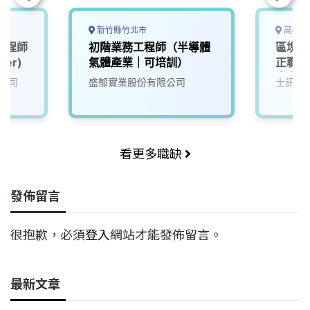
新竹縣竹北市
高雄市
工程師
初階業務工程師（半導體
區塊鏈
eer)
氣體產業｜可培訓）
正職【
先生 0
公司
盛郁實業股份有限公司
士訊科
LINE 
看更多職缺
發佈留言
很抱歉，必須
登入
網站才能發佈留言。
最新文章