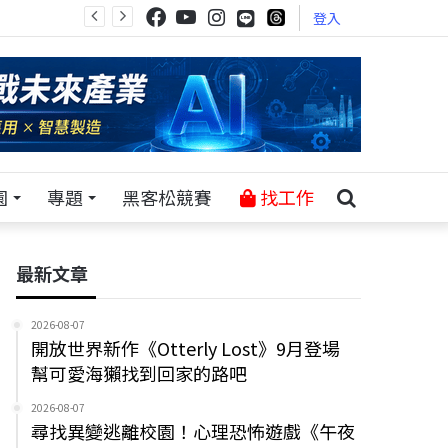
登入
園
專題
黑客松競賽
找工作
最新文章
2026-08-07
開放世界新作《Otterly Lost》9月登場
幫可愛海獺找到回家的路吧
2026-08-07
尋找異變逃離校園！心理恐怖遊戲《午夜