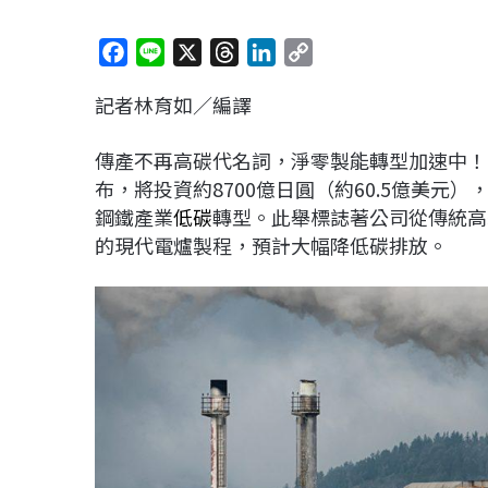
F
L
X
T
L
C
a
i
h
i
o
記者林育如／編譯
c
n
r
n
p
e
e
e
k
y
傳產不再高碳代名詞，淨零製能轉型加速中！
b
a
e
L
布，將投資約8700億日圓（約60.5億美元
o
d
d
i
鋼鐵產業
低碳
轉型。此舉標誌著公司從傳統高
o
s
I
n
的現代電爐製程，預計大幅降低碳排放。
k
n
k