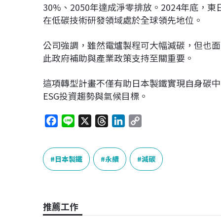
30%、2050年達成淨零排放。2024年底
在低碳技術研發領域處於全球領先地位。
公司強調，雖然電爐製程可大幅減碳，但也面
此政府補助與產業政策支持至關重要。
這項轉型計畫不僅有助日本製鐵實現自身碳中
ESG投資趨勢與氣候目標。
F
L
X
T
L
C
a
i
h
i
o
c
n
r
n
p
e
e
e
k
y
日本製鐵
永續
減碳
b
a
e
L
o
d
d
i
o
s
I
n
推薦工作
k
n
k