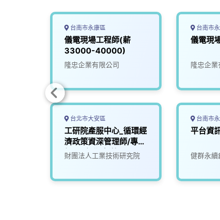
台南市永康區
台南市永
員
儀電現場工程師(薪
儀電現
33000-40000)
司
隆忠企業有限公司
隆忠企業
台北市大安區
台南市永
分子樹
工研院產服中心_循環經
平台資
發研究
濟政策資深管理師/專案
經理_台北/新竹(X100)
究院
財團法人工業技術研究院
健群永續