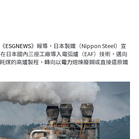
《
ESGNEWS
》報導，日本製鐵（Nippon Steel）宣
），在日本國內三座工廠導入電弧爐（EAF）技術，邁向
耗煤的高爐製程，轉向以
電力
熔煉廢鋼或直接還原鐵