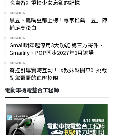
晚自習》重拾少女忘卻的記憶
2026-08-07
黑豆、鷹嘴豆都上榜！專家推薦「豆」陣
補足高蛋白
2026-08-07
Gmail明年起停用3大功能 第三方寄件、
Gmailify、POP同步2027年1月退場
2026-08-07
聲控引導實時互動！《教妹妹開車》挑戰
副駕哥哥的血壓極限
電動車機電整合工程師