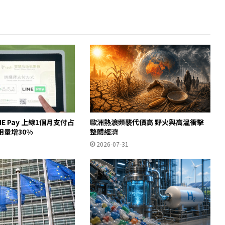
INE Pay 上線1個月支付占
歐洲熱浪頻襲代價高 野火與高溫衝擊
用量增30%
整體經濟
2026-07-31