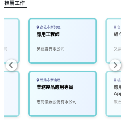
推薦工作
b
a
e
L
o
d
d
i
o
s
I
n
k
n
k
高雄市新興區
台中市
南
應用工程師
組立人
公司
英德睿有限公司
又豪永
新北市新店區
桃園市
業務產品應用專員
應用工
Appli
志尚儀器股份有限公司
敏石系