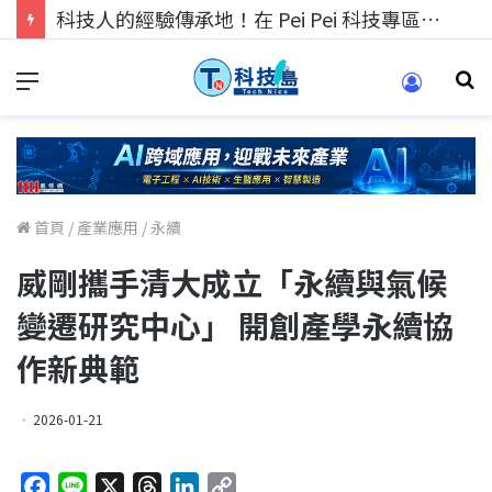
科技人的經驗傳承地！在 Pei Pei 科技專區，與學弟妹交流最硬核的技術
首頁
/
產業應用
/
永續
威剛攜手清大成立「永續與氣候
變遷研究中心」 開創產學永續協
作新典範
2026-01-21
F
L
X
T
L
C