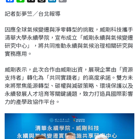
a
i
h
i
o
記者彭夢竺／台北報導
c
n
r
n
p
e
e
e
k
y
因應全球氣候變遷與淨零轉型的挑戰，威剛科技攜手
b
a
e
L
清華大學永續學院，宣布成立「威剛永續與氣候變遷
o
d
d
i
研究中心」，將共同推動永續與氣候治理相關研究與
o
s
I
n
實務應用。
k
n
k
威剛表示，此次合作由威剛出資，展現企業由「資源
支持者」轉化為「共同實踐者」的高度承諾。雙方未
來將聚焦能源轉型、碳權與減碳策略、環境保護以及
永續發展人才培育等關鍵議題，致力打造具國際影響
力的產學政協作平台。