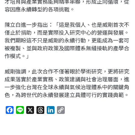
才培育與產業實務能夠精準串聯，形成正向循環，從
容因應永續轉型的各項挑戰。
陳立白進一步指出：「這是我個人、也是威剛首次不
僅止於捐助，而是實際投入研究中心的營運與發展。
我們期盼這不只是威剛的永續行動，更能成為一套可
被複製、並與政府政策及國際體系無縫接軌的產學合
作模式。」
威剛強調，此次合作不僅著眼於學術研究，更將研究
成果落實於產業實務、政策建議與社會治理層面，進
一步強化台灣在全球永續與氣候治理體系中的關鍵角
色，為跨世代的永續發展建立具體可行的實踐典範。
F
L
X
T
L
C
a
i
h
i
o
c
n
r
n
p
e
e
e
k
y