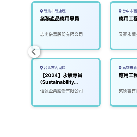
k
n
k
新北市新店區
台中市西
工程師
業務產品應用專員
應用工
司
志尚儀器股份有限公司
又豪永續
台北市內湖區
高雄市新
程師
【2024】永續專員
應用工
(Sustainability
Coordinator)
光電科
信源企業股份有限公司
英德睿有