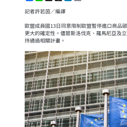
a
i
h
i
o
記者許若茵／編譯
c
n
r
n
p
e
e
e
k
y
歐盟成員國13日同意限制歐盟暫停進口商品
b
a
e
L
更大的確定性。儘管斯洛伐克、羅馬尼亞及立
o
d
d
i
持通過相關計畫。
o
s
I
n
k
n
k