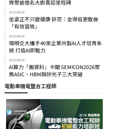
齊聚逾億名大廚喜迎里程碑
2026-08-06
坐姿正不只變健康 研究：坐得挺更敢做
「有效冒險」
2026-08-06
陽明交大攜手40家企業共製AI人才培育系
統 打造AI即戰力
2026-08-06
AI算力「搬資料」卡關 SEMICON2026聚
焦ASIC、HBM與矽光子三大突破
電動車機電整合工程師