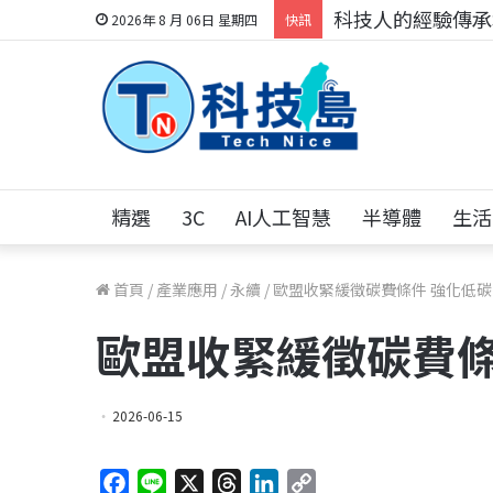
科技人的經驗傳承地
2026年 8 月 06日 星期四
快訊
精選
3C
AI人工智慧
半導體
生活
首頁
/
產業應用
/
永續
/
歐盟收緊緩徵碳費條件 強化低
歐盟收緊緩徵碳費條
2026-06-15
F
L
X
T
L
C