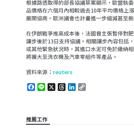
根據路透取得的部長協議草案顯示，歐盟執委
品價格在六個月內相較過去10年平均價格上
展開協商。歐洲議會也計畫進一步縮減甚至刪
在伊朗戰爭推高成本後，法國曾主張暫停對肥
讓步後於13日支持協議。相關讓步內容包括
或其他緊急狀況時，其進口水泥可免於繳納相
將擴大至洗衣機及汽車零組件等產品。
資料來源：
reuters
F
L
X
T
L
C
a
i
h
i
o
c
n
r
n
p
e
e
e
k
y
b
a
e
L
推薦工作
o
d
d
i
o
s
I
n