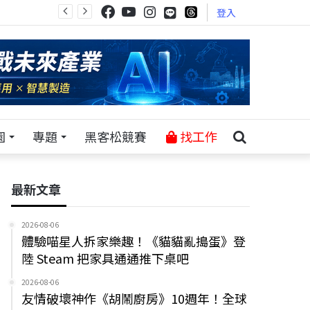
登入
園
專題
黑客松競賽
找工作
最新文章
2026-08-06
體驗喵星人拆家樂趣！《貓貓亂搗蛋》登
陸 Steam 把家具通通推下桌吧
2026-08-06
友情破壞神作《胡鬧廚房》10週年！全球