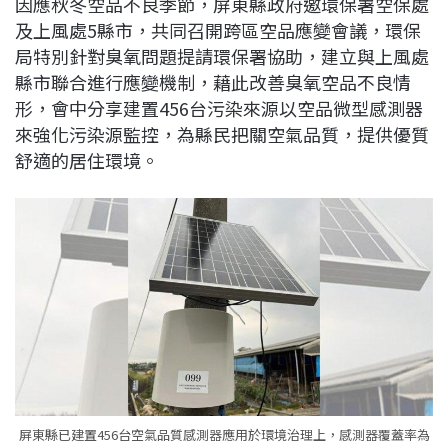
因應秋冬空品不良季節，屏東縣政府邀環保署空保處
c
n
r
n
p
及上風處5縣市，共同召開跨區空品應變會議，環保
e
e
e
k
y
局特別針對臭氧問題提請環保署協助，建立與上風處
b
a
e
L
縣市聯合進行應變機制，藉此改善臭氧空品不良情
o
d
d
i
形，會中分享建置456台污染來源以空品微型感測器
o
s
I
n
來強化污染源監控，為縣民把關空氣品質，提供優質
k
n
k
舒適的居住環境。
屏東縣已建置456台空氣品質感測器應用於環境治理上，感測器覆蓋率為