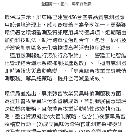
全國第一。圖片：屏東縣政府
環保局表示，屏東縣已建置456台空氣品質感測器應
用於環境治理上，感測器覆蓋率為全國第一，更榮獲
環保署之環境監測及資訊應用獎特優獎項。近期藉由
加強科技執法，執行跨單位治理合作，包含「砂石及
疏濬管制專區多元化監控提高懸浮微粒削減量」、
「運用感測器進行污染行為取締」、「營建工地智能
化管理結合灑水系統抑制揚塵逸散」、「運用感測器
即時通報火災啟動應變」、「屏東縣畜牧業異臭味偵
測服務」等具體策略，提升空污減量成效。
環保局並指出，屏東縣畜牧業異臭味偵測服務方面，
為提升畜牧業異味污染管制成效，首創發展智慧環境
跨區督察服務，且依據畜牧業活動特性改變執行策
略，整合資源擬定4大管制策略，包含(1)夜鷹早鳥畜
牧稽查行動、(2)成立異味污染物官能測定採樣檢測
隊及實驗室提升異味檢驗能量、(3)整合資源成立專