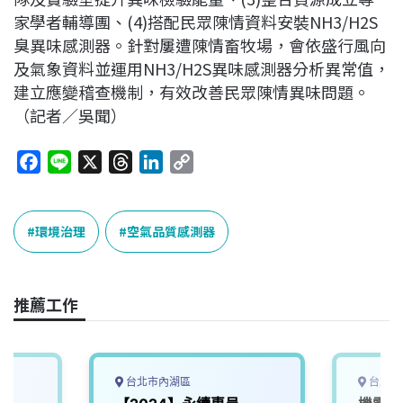
家學者輔導團、(4)搭配民眾陳情資料安裝NH3/H2S
臭異味感測器。針對屢遭陳情畜牧場，會依盛行風向
及氣象資料並運用NH3/H2S異味感測器分析異常值，
建立應變稽查機制，有效改善民眾陳情異味問題。
（記者／吳聞）
F
L
X
T
L
C
a
i
h
i
o
c
n
r
n
p
e
e
e
k
y
環境治理
空氣品質感測器
b
a
e
L
o
d
d
i
o
s
I
n
推薦工作
k
n
k
台北市內湖區
台北市