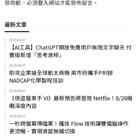
很抱歉，必須
登入
網站才能發佈留言。
最新文章
2026-08-07
【AI工具】ChatGPT開放免費用戶無限文字聊天 付
費版新增「思考滑桿」
2026-08-07
助攻企業搶全球航太商機 高市府攜手PRI辦
NADCAP化學製程培訓
2026-08-07
《俠盜獵車手 VI》最新預告將登陸 Netflix！8/28揭
曉深度內容
2026-08-07
一秒跨螢幕傳檔案！羅技 Flow 技術讓雙電腦操作
更流暢、實現滑鼠無縫切換