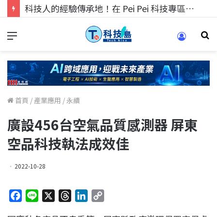
科技人的經驗傳承地！在 Pei Pei 科技專區，與學弟妹交流最硬核的技術
首頁
/
產業應用
/
永續
廣設456台空氣品質感測器 屏東
空品科技執法成效佳
2022-10-28
F
L
X
T
L
C
a
i
h
i
o