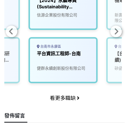
【2024】永續專員
機電專
(Sustainability
Coordinator)
信源企業股份有限公司
新壽公
限公司
台南市永康區
台中市
一起研
平台資訊工程師-台南
【台中
」的未
續)
健群永續創新股份有限公司
矽品精
看更多職缺
發佈留言