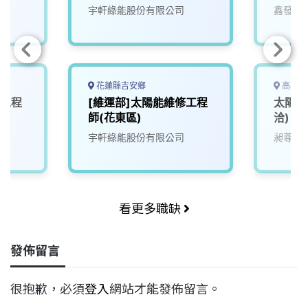
宇軒綠能股份有限公司
鑫發能
花蓮縣吉安鄉
高雄市
修工程
[維運部]太陽能維修工程
太陽能
師(花東區)
洽)
宇軒綠能股份有限公司
昶尊工
看更多職缺
發佈留言
很抱歉，必須
登入
網站才能發佈留言。