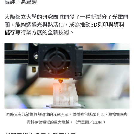
編譯／高晟鈞
c
n
r
n
p
e
e
e
k
y
大阪都立大學的研究團隊開發了一種新型分子光電開
b
a
e
L
關，能夠透過光與熱活化，成為推動
3D列印
與
資料
o
d
d
i
儲存
等行業方展的全新技術。
o
s
I
n
k
n
k
同時具有光敏性與熱敏性的光電開關，象徵著包括3D列印、生物醫學與
資料存儲領域的重大飛越。（示意圖／123RF）