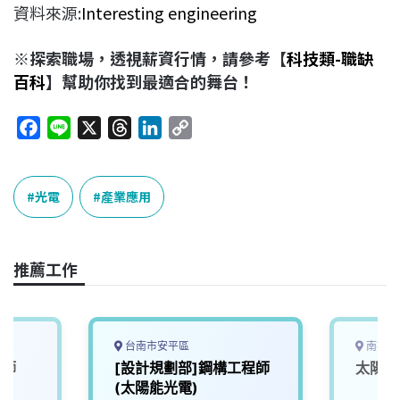
資料來源:
Interesting engineering
※探索職場，透視薪資行情，請參考【
科技類-職缺
百科
】幫助你找到最適合的舞台！
F
L
X
T
L
C
a
i
h
i
o
c
n
r
n
p
e
e
e
k
y
光電
產業應用
b
a
e
L
o
d
d
i
o
s
I
n
推薦工作
k
n
k
台南市安平區
南投縣
程師
[設計規劃部]鋼構工程師
太陽能
(太陽能光電)