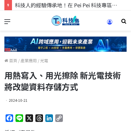
科技人的經驗傳承地！在 Pei Pei 科技專區，與學弟妹交流最硬核的技術
首頁
/
產業應用
/
光電
用熱寫入、用光擦除 新光電技術
將改變資料存儲方式
2024-10-21
F
L
X
T
L
C
a
i
h
i
o