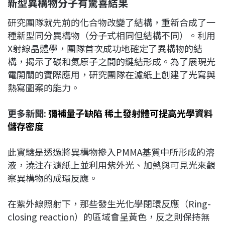
新型異構物分子有驚喜結果
研究團隊就先前的化合物改變了結構，重新合成了一
種新型同分異構物（分子式相同但結構不同）。利用
X射線晶體學，團隊首次成功地確定了異構物的結
構，揭示了碳和氮原子之間的鍵結形成。為了展現光
電開關的實際應用，研究團隊在濾紙上創建了光寫與
熱寫圖案的能力。
更多新聞:
彌補量子缺陷 稀土發射體可提高光學資料
儲存密度
此實驗是透過將異構物摻入PMMA基質中所形成的溶
液，澆注在濾紙上並利用紫外光、加熱與可見光來觀
察異構物的成環反應。
在紫外線照射下，那些發生光化學閉環反應（Ring-
closing reaction）的區域會呈黃色，反之則保持無