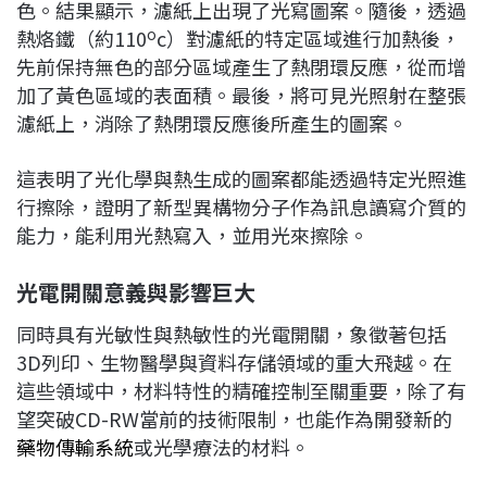
色。結果顯示，濾紙上出現了光寫圖案。隨後，透過
o
熱烙鐵（約110
c）對濾紙的特定區域進行加熱後，
先前保持無色的部分區域產生了熱閉環反應，從而增
加了黃色區域的表面積。最後，將可見光照射在整張
濾紙上，消除了熱閉環反應後所產生的圖案。
這表明了光化學與熱生成的圖案都能透過特定光照進
行擦除，證明了新型異構物分子作為訊息讀寫介質的
能力，能利用光熱寫入，並用光來擦除。
光電開關意義與影響巨大
同時具有光敏性與熱敏性的光電開關，象徵著包括
3D列印、生物醫學與資料存儲領域的重大飛越。在
這些領域中，材料特性的精確控制至關重要，除了有
望突破CD-RW當前的技術限制，也能作為開發新的
藥物傳輸系統
或光學療法的材料。