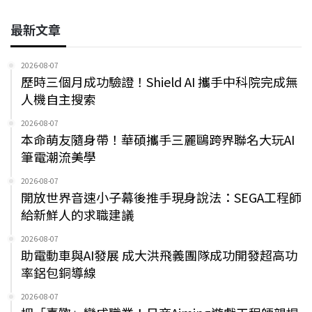
最新文章
2026-08-07
歷時三個月成功驗證！Shield AI 攜手中科院完成無
人機自主搜索
2026-08-07
本命萌友隨身帶！華碩攜手三麗鷗跨界聯名大玩AI
筆電潮流美學
2026-08-07
開放世界音速小子幕後推手現身說法：SEGA工程師
給新鮮人的求職建議
2026-08-07
助電動車與AI發展 成大洪飛義團隊成功開發超高功
率鋁包銅導線
2026-08-07