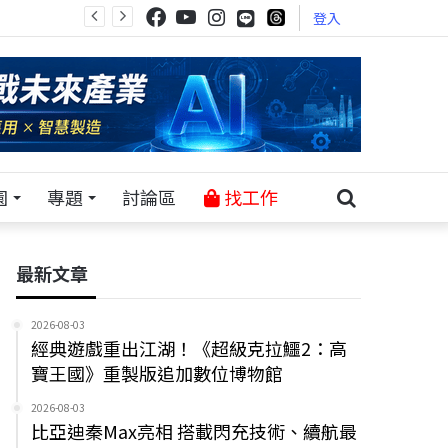
登入
園
專題
討論區
找工作
最新文章
2026-08-03
經典遊戲重出江湖！《超級克拉鱷2：高
寶王國》重製版追加數位博物館
2026-08-03
比亞迪秦Max亮相 搭載閃充技術、續航最