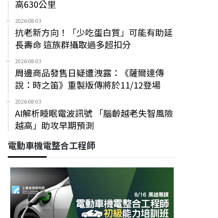
高630公里
2026-08-03
抗老新方向！「少吃蛋白質」可能有助延
長壽命 這族群攝取過多超扣分
2026-08-03
周邊商品發售日疑遭洩露：《薩爾達傳
說：時之笛》重製版傳將於11/12登場
2026-08-03
AI解析睡眠電波訊號 「腦齡越老失智風險
越高」助攻早期預測
電動車機電整合工程師