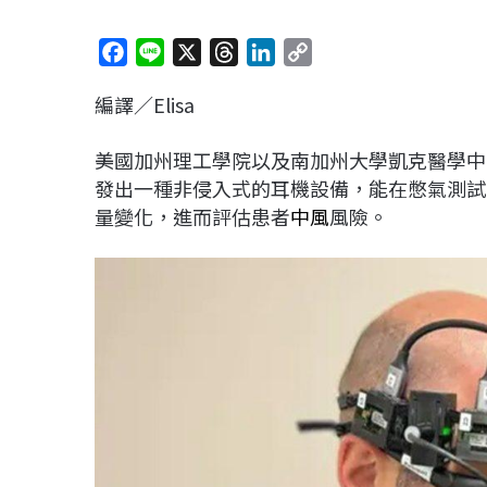
F
L
X
T
L
C
a
i
h
i
o
編譯／Elisa
c
n
r
n
p
e
e
e
k
y
美國加州理工學院以及南加州大學凱克醫學中心（Ke
b
a
e
L
發出一種非侵入式的耳機設備，能在憋氣測試（bre
o
d
d
i
量變化，進而評估患者
中風
風險。
o
s
I
n
k
n
k