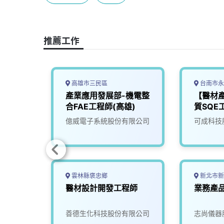
b
a
e
L
o
d
d
i
o
s
I
n
推薦工作
k
n
k
高雄市三民區
台南市永
構研發
產業應用發展部-機電整
【醫材
師
合FAE工程師(高雄)
質SQE
司
億威電子系統股份有限公司
可成科技
雲林縣褒忠鄉
新北市新
醫材設計開發工程師
業務產
善德生化科技股份有限公司
志尚儀器