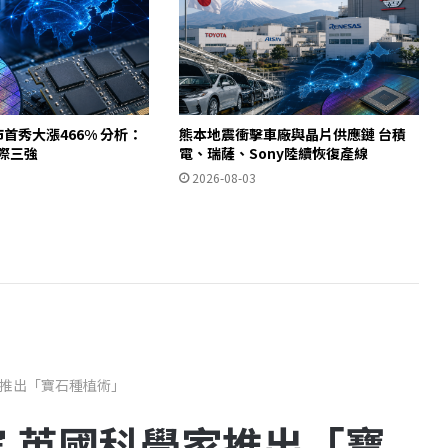
市首秀大漲466% 分析：
熊本地震衝擊車廠與晶片供應鏈 台積
際三強
電、瑞薩、Sony陸續恢復產線
2026-08-03