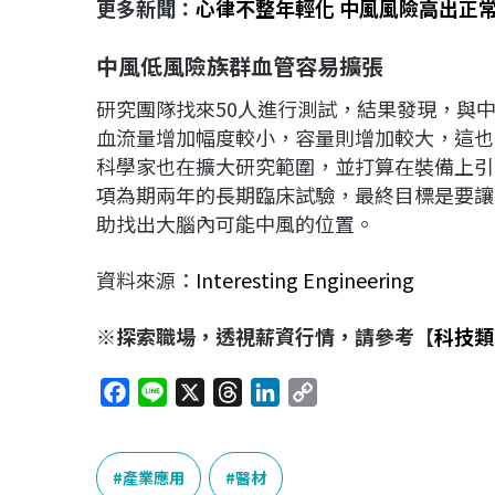
更多新聞：
心律不整年輕化 中風風險高出正常
中風低風險族群血管容易擴張
研究團隊找來50人進行測試，結果發現，與
血流量增加幅度較小，容量則增加較大，這也
科學家也在擴大研究範圍，並打算在裝備上引
項為期兩年的長期臨床試驗，最終目標是要讓
助找出大腦內可能中風的位置。
資料來源：
Interesting Engineering
※探索職場，透視薪資行情，請參考【
科技類
F
L
X
T
L
C
a
i
h
i
o
c
n
r
n
p
e
e
e
k
y
產業應用
醫材