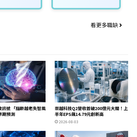
看更多職缺
波訊號 「腦齡越老失智風
崇越科技Q2營收首破200億元大關！上
早期預測
半年EPS飆14.79元創新高
2026-08-03