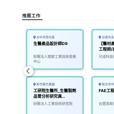
o
d
d
i
o
s
I
n
推薦工作
k
n
k
台中市西屯區
台南市永
QA工
生醫產品設計師D9
【醫材
工程師/
司
財團法人塑膠工業技術發展
可成科技
中心
新竹縣竹東鎮
新北市中
機電整
工研院生醫所_生醫製劑
FAE工
雄)
品管分析研究員
(N300)
限公司
財團法人工業技術研究院
台楚高新