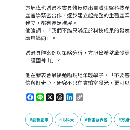
方旭偉也透過本書具體反映出臺灣生醫科技產
產官學緊密合作，逐步建立起完整的生醫產業
建立，都有長足進展。
他強調，「我們不能只滿足於科技成果的發表
應用導向」。
透過具體案例與策略分析，方旭偉希望啟發更
「護國神山」。
他在發表會最後勉勵現場年輕學子，「不要害
信與好奇心，研究不只在實驗室發光，更可以
F
L
X
T
L
C
a
i
h
i
o
c
n
r
n
p
e
e
e
k
y
創新創業
北科大
新書發表會
方旭
b
a
e
L