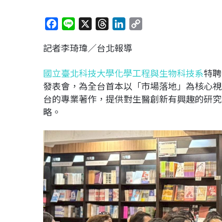
F
L
X
T
L
C
a
i
h
i
o
記者李琦瑋／台北報導
c
n
r
n
p
e
e
e
k
y
國立臺北科技大學化學工程與生物科技系
特聘
b
a
e
L
發表會，為全台首本以「市場落地」為核心視
o
d
d
i
台的專業著作，提供對生醫創新有興趣的研究
o
s
I
n
略。
k
n
k