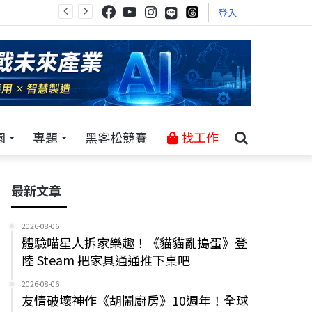
登入
園
專題
黑客松競賽
找工作
最新文章
2026-08-06
體驗喵星人拆家樂趣！《貓貓亂搗蛋》登
陸 Steam 把家具通通推下桌吧
2026-08-06
友情破壞神作《胡鬧廚房》10週年！全球