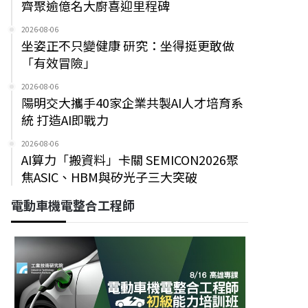
齊聚逾億名大廚喜迎里程碑
2026-08-06
坐姿正不只變健康 研究：坐得挺更敢做
「有效冒險」
2026-08-06
陽明交大攜手40家企業共製AI人才培育系
統 打造AI即戰力
2026-08-06
AI算力「搬資料」卡關 SEMICON2026聚
焦ASIC、HBM與矽光子三大突破
電動車機電整合工程師