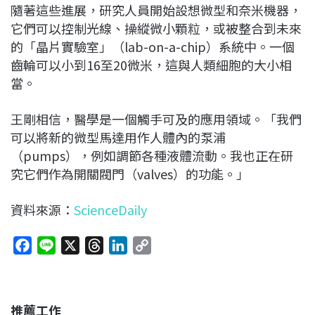
隨著這些進展，研究人員開始設想微型和奈米機器，
它們可以控制光線、操縱微小顆粒，或被整合到未來
的「晶片實驗室」（lab-on-a-chip）系統中。一個
齒輪可以小到16至20微米，這與人類細胞的大小相
當。
王剛相信，醫學是一個觸手可及的應用領域。「我們
可以將新的微型馬達用作人體內的泵浦
（pumps），例如調節各種液體流動。我也正在研
究它們作為開關閥門（valves）的功能。」
資料來源：
ScienceDaily
F
L
X
T
L
C
a
i
h
i
o
c
n
r
n
p
e
e
e
k
y
推薦工作