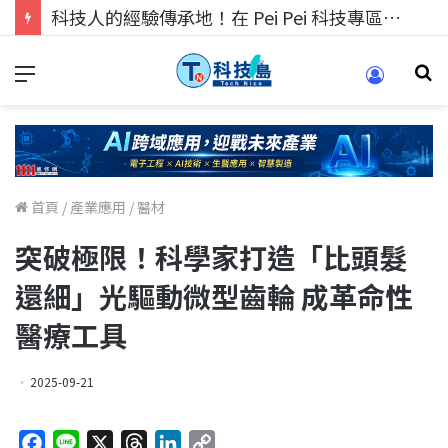
科技人的經驗傳承地！在 Pei Pei 科技專區，與學弟妹交流最硬核的技術
首頁
/
產業應用
/
醫材
突破極限！科學家打造「比頭髮
還細」光驅動微型齒輪 成革命性
醫療工具
2025-09-21
F
L
X
T
L
C