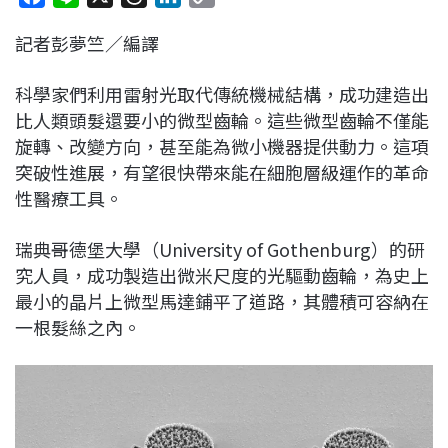
a
i
h
i
o
記者彭夢竺／編譯
c
n
r
n
p
e
e
e
k
y
科學家們利用雷射光取代傳統機械結構，成功建造出
b
a
e
L
比人類頭髮還要小的微型齒輪。這些微型齒輪不僅能
o
d
d
i
旋轉、改變方向，甚至能為微小機器提供動力。這項
o
s
I
n
突破性進展，有望很快帶來能在細胞層級運作的革命
k
n
k
性醫療工具。
瑞典哥德堡大學（University of Gothenburg）的研
究人員，成功製造出微米尺度的光驅動齒輪，為史上
最小的晶片上微型馬達鋪平了道路，其體積可容納在
一根髮絲之內。