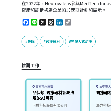
在2022年，Neurovalens參與MedTec
健康和診斷初創企業的加速器計劃和展示。
F
L
X
T
L
C
a
i
h
i
o
c
n
r
n
p
e
e
e
k
y
失眠
醫療器材
非侵入式治療
b
a
e
L
o
d
d
i
o
s
I
n
推薦工作
k
n
k
台南市永康區
台中市大
 品質
品保類-醫療器材系統法
醫療器材
規(RA)專員
限公司
可成科技股份有限公司
澤方科技