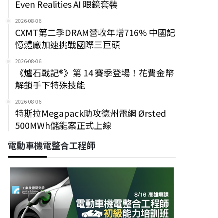
Even Realities AI 眼鏡套裝
2026-08-06
CXMT第二季DRAM營收年增716% 中國記
憶體廠加速挑戰國際三巨頭
2026-08-06
《爐石戰記®》第 14 賽季登場！花費金幣
解鎖手下特殊技能
2026-08-06
特斯拉Megapack助攻德州電網 Ørsted
500MWh儲能案正式上線
電動車機電整合工程師