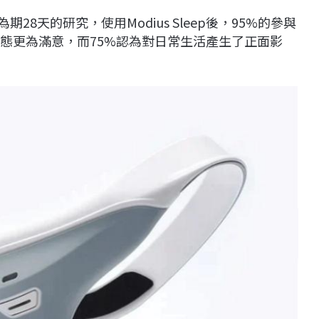
期28天的研究，使用Modius Sleep後，95%的參與
狀態更為滿意，而75%認為對日常生活產生了正面影