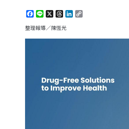
F
L
X
T
L
C
a
i
h
i
o
整理報導／陳恆光
c
n
r
n
p
e
e
e
k
y
b
a
e
L
o
d
d
i
o
s
I
n
k
n
k