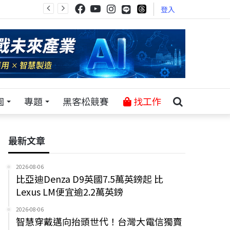
登入
園
專題
黑客松競賽
找工作
最新文章
2026-08-06
比亞迪Denza D9英國7.5萬英鎊起 比
Lexus LM便宜逾2.2萬英鎊
2026-08-06
智慧穿戴邁向抬頭世代！台灣大電信獨賣