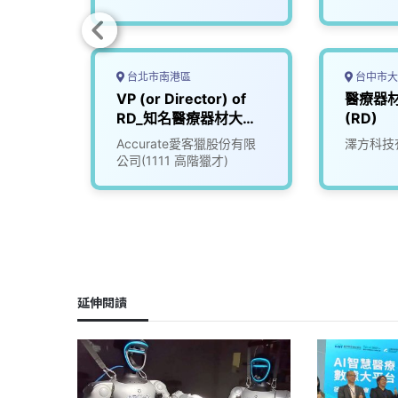
台北市南港區
台中市大
療器材
VP (or Director) of
醫療器
RD_知名醫療器材大廠
(RD)
(3007483)
究發展
Accurate愛客獵股份有限
澤方科技
公司(1111 高階獵才)
延伸閱讀