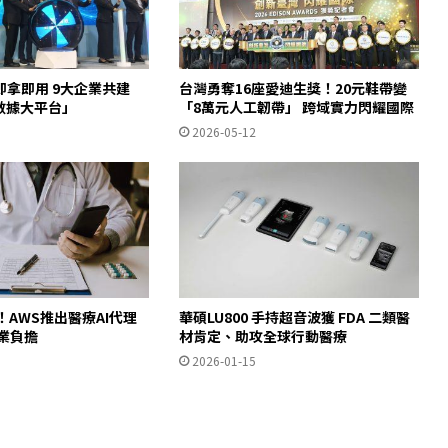
拿即用 9大企業共建
台灣勇奪16座愛迪生獎！20元鞋帶變
數據大平台」
「8萬元人工韌帶」 跨域實力閃耀國際
2026-05-12
！AWS推出醫療AI代理
華碩LU800 手持超音波獲 FDA 二類醫
業負擔
材肯定、助攻全球行動醫療
2026-01-15