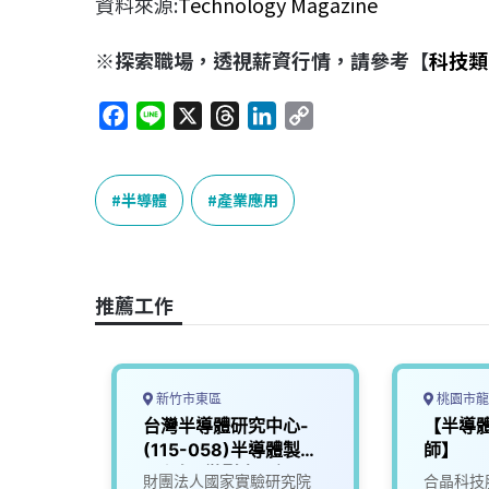
資料來源:
Technology Magazine
※探索職場，透視薪資行情，請參考【
科技類
F
L
X
T
L
C
a
i
h
i
o
c
n
r
n
p
e
e
e
k
y
半導體
產業應用
b
a
e
L
o
d
d
i
o
s
I
n
推薦工作
k
n
k
新竹市東區
桃園市龍
師
台灣半導體研究中心-
【半導
(115-058)半導體製程
師】
工程師_微影光罩組
有限公
財團法人國家實驗研究院
合晶科技