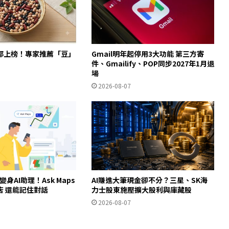
都上榜！專家推薦「豆」
Gmail明年起停用3大功能 第三方寄
件、Gmailify、POP同步2027年1月退
場
2026-08-07
ps變身AI助理！Ask Maps
AI賺進大筆現金卻不分？三星、SK海
店 還能記住對話
力士股東施壓擴大股利與庫藏股
2026-08-07