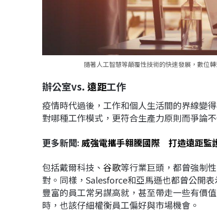
隨著人工智慧等顛覆性技術的快速發展，數位轉型
辦公室vs.
遠距
工作
疫情時代過後，工作和個人生活間的界線變得
對哪種工作模式，更符合生產力原則而爭論不
更多新聞:
威強電攜手翱騰國際 打造遠距監
包括戴爾科技、
谷歌
等行業巨頭，都曾強制性
對。同樣，Salesforce和亞馬遜也都曾
豐富的員工常另謀高就，甚至帶走一些有價值
時，也該仔細權衡員工偏好與市場機會。