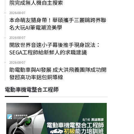
院完成無人機自主搜索
2026-08-07
本命萌友隨身帶！華碩攜手三麗鷗跨界聯
名大玩AI筆電潮流美學
2026-08-07
開放世界音速小子幕後推手現身說法：
SEGA工程師給新鮮人的求職建議
2026-08-07
助電動車與AI發展 成大洪飛義團隊成功開
發超高功率鋁包銅導線
電動車機電整合工程師