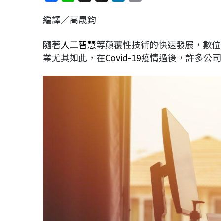
a
i
h
i
o
編譯／高晟鈞
c
n
r
n
p
e
e
e
k
y
隨著
人工智慧
等顛覆性技術的快速發展，數位
b
a
e
L
業尤其如此，在
Covid-19
疫情過後，許多公司
o
d
d
i
o
s
I
n
k
n
k