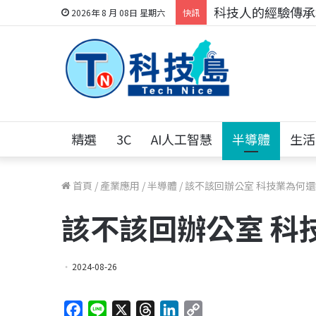
科技人的經驗傳承地
2026年 8 月 08日 星期六
快訊
精選
3C
AI人工智慧
半導體
生活
首頁
/
產業應用
/
半導體
/
該不該回辦公室 科技業為何
該不該回辦公室 科
2024-08-26
F
L
X
T
L
C