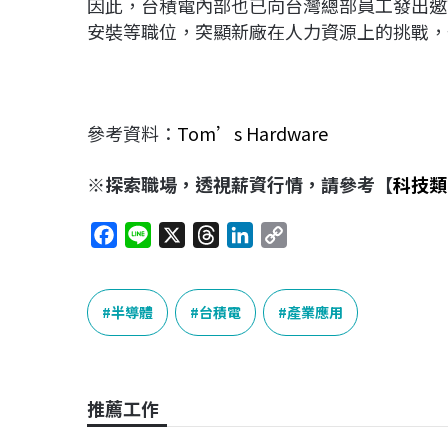
因此，台積電內部也已向台灣總部員工發出邀
安裝等職位，突顯新廠在人力資源上的挑戰，
參考資料：
Tom’s Hardware
※探索職場，透視薪資行情，請參考【
科技類
F
L
X
T
L
C
a
i
h
i
o
c
n
r
n
p
e
e
e
k
y
半導體
台積電
產業應用
b
a
e
L
o
d
d
i
o
s
I
n
推薦工作
k
n
k