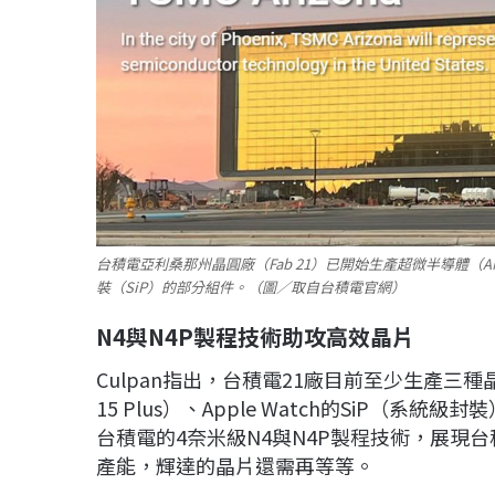
台積電亞利桑那州晶圓廠（Fab 21）已開始生產超微半導體（AMD）
裝（SiP）的部分組件。（圖／取自台積電官網）
N4
與N4P
製程技術助攻高效晶片
Culpan指出，台積電21廠目前至少生產三種晶片，包
15 Plus）、Apple Watch的SiP（系統
台積電的4奈米級N4與N4P製程技術，展現
產能，輝達的晶片還需再等等。