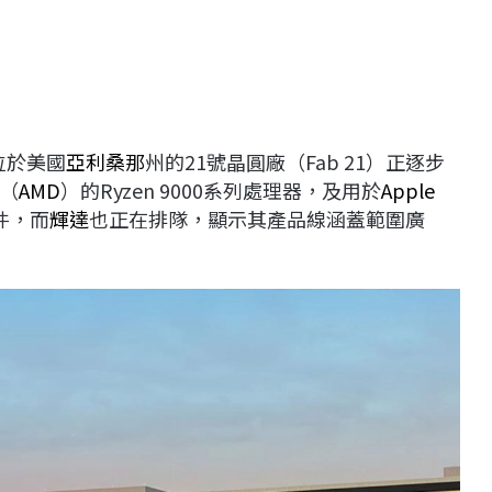
位於美國
亞利桑那
州的21號晶圓廠（Fab 21）正逐步
（
AMD
）的Ryzen 9000系列處理器，及用於
Apple
件，而
輝達
也正在排隊，顯示其產品線涵蓋範圍廣