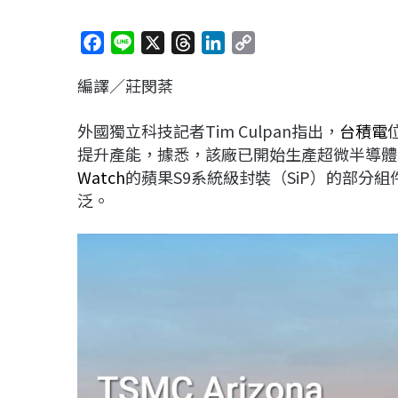
F
L
X
T
L
C
a
i
h
i
o
編譯／莊閔棻
c
n
r
n
p
e
e
e
k
y
外國獨立科技記者Tim Culpan指出，
台積電
b
a
e
L
提升產能，據悉，該廠已開始生產超微半導體
o
d
d
i
Watch
的蘋果S9系統級封裝（SiP）的部分組
o
s
I
n
泛。
k
n
k