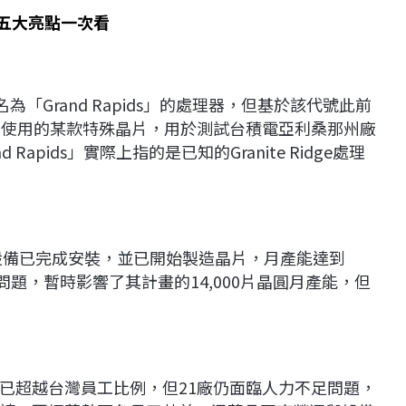
25五大亮點一次看
名為「Grand Rapids」的處理器，但基於該代號此前
D使用的某款特殊晶片，用於測試台積電亞利桑那州廠
apids」實際上指的是已知的Granite Ridge處理
產設備已完成安裝，並已開始製造晶片，月產能達到
頸問題，暫時影響了其計畫的14,000片晶圓月產能，但
已超越台灣員工比例，但21廠仍面臨人力不足問題，