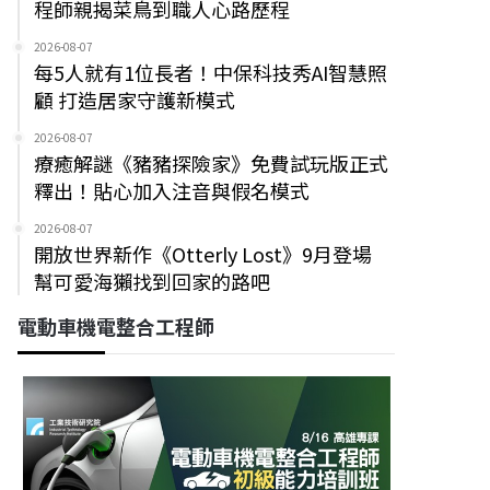
程師親揭菜鳥到職人心路歷程
2026-08-07
每5人就有1位長者！中保科技秀AI智慧照
顧 打造居家守護新模式
2026-08-07
療癒解謎《豬豬探險家》免費試玩版正式
釋出！貼心加入注音與假名模式
2026-08-07
開放世界新作《Otterly Lost》9月登場
幫可愛海獺找到回家的路吧
電動車機電整合工程師