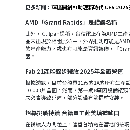
更多新聞：
輝達開創AI助理新時代 CES 20
AMD
「Grand Rapids
」是錯誤名稱
此外， Culpan還稱，台積電正在為AMD生產
並未出現於相關資料中，外界推測可能是AM
的量產能力，或也有可能是資訊誤傳，「Grand R
器。
Fab 21
產能逐步釋放 2025
年全面營運
根據透露，目前台積電21廠的1A的所有生
10,000片晶圓。然而，第一期B區因設備瓶
未必會導致延遲，部分設備有望提前安裝。
招募挑戰持續
台籍員工赴美填補缺口
在後續人力問題上，儘管台積電在當地的招聘