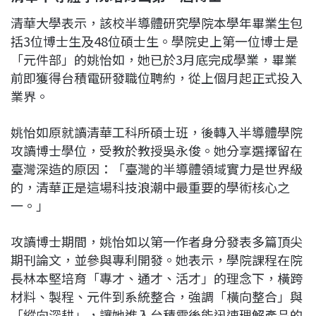
清華大學表示，該校半導體研究學院本學年畢業生包
括3位博士生及48位碩士生。學院史上第一位博士是
「元件部」的姚怡如，她已於3月底完成學業，畢業
前即獲得台積電研發職位聘約，從上個月起正式投入
業界。
姚怡如原就讀清華工科所碩士班，後轉入半導體學院
攻讀博士學位，受教於教授吳永俊。她分享選擇留在
臺灣深造的原因：「臺灣的半導體領域實力是世界級
的，清華正是這場科技浪潮中最重要的學術核心之
一。」
攻讀博士期間，姚怡如以第一作者身分發表多篇頂尖
期刊論文，並參與專利開發。她表示，學院課程在院
長林本堅培育「專才、通才、活才」的理念下，橫跨
材料、製程、元件到系統整合，強調「橫向整合」與
「縱向深耕」，讓她進入台積電後能迅速理解產品的