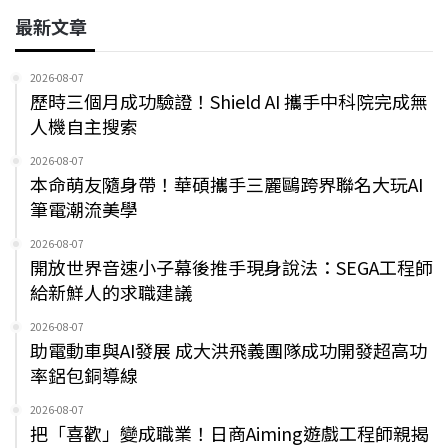
最新文章
2026-08-07
歷時三個月成功驗證！Shield AI 攜手中科院完成無
人機自主搜索
2026-08-07
本命萌友隨身帶！華碩攜手三麗鷗跨界聯名大玩AI
筆電潮流美學
2026-08-07
開放世界音速小子幕後推手現身說法：SEGA工程師
給新鮮人的求職建議
2026-08-07
助電動車與AI發展 成大洪飛義團隊成功開發超高功
率鋁包銅導線
2026-08-07
把「喜歡」變成職業！日商Aiming遊戲工程師親揭