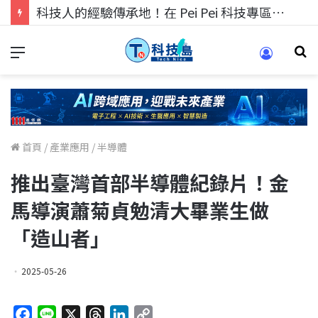
科技人的經驗傳承地！在 Pei Pei 科技專區，與學弟妹交流最硬核的技術
首頁
/
產業應用
/
半導體
推出臺灣首部半導體紀錄片！金
馬導演蕭菊貞勉清大畢業生做
「造山者」
2025-05-26
F
L
X
T
L
C