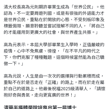
清大校長高為元則期許畢業生成為「世界公民」。他
認為，不一定要周遊列國，或是有很強的外語能力才
是世界公民，重點在於開放的心態、不受刻板印象及
標籤侷限、願意聆聽並嘗試理解不同的人，「將自己
的才能運用到更廣大的社會，與世界產生共振。」
高為元表示，本屆大學部畢業生入學時，正值嚴峻的
疫情，心中不免焦慮、徬徨，「在不平凡的時代之
下，你們克服了種種難題，這個時候當然能為自己驕
傲一下。」
高為元說，人生是由一次次的選擇與行動累積而成，
重點不在於是否走在「正確」的路上，而在於走在屬
於自己的道路上。他最後祝福2025級清華人，「請懷
抱好奇與勇氣，走向更寬廣的世界！」
清華半導體學院培育出第一屆博士