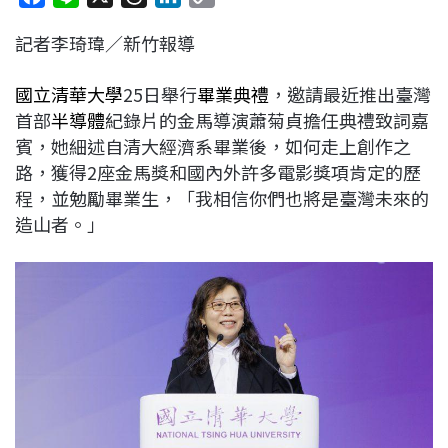
a
i
h
i
o
記者李琦瑋／新竹報導
c
n
r
n
p
e
e
e
k
y
國立清華大學
25日舉行
畢業典禮
，邀請最近推出臺灣
b
a
e
L
首部
半導體
紀錄片的金馬導演蕭菊貞擔任典禮致詞嘉
o
d
d
i
賓，她細述自清大經濟系畢業後，如何走上創作之
o
s
I
n
路，獲得2座金馬獎和國內外許多電影獎項肯定的歷
k
n
k
程，並勉勵畢業生，「我相信你們也將是臺灣未來的
造山者。」