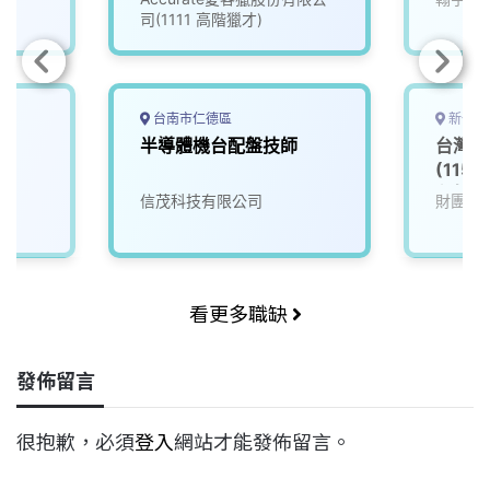
司(1111 高階獵才)
台南市仁德區
新竹市
半導體機台配盤技師
台灣半
(115
程師_
信茂科技有限公司
財團法
看更多職缺
發佈留言
很抱歉，必須
登入
網站才能發佈留言。