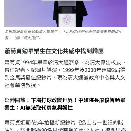
金馬導演蕭菊貞勉勵清大畢業生，「我相信你們也將是臺灣未來的造山
者。（圖／清大提供）
蕭菊貞勉畢業生在文化共感中找到歸屬
蕭菊貞1994年畢業於清大經濟系，為清大傑出校友，
曾任記者、紀錄片導演，1999年及2000年連續2屆得
到金馬獎最佳紀錄片，現為清大通識教育中心與人文
社會學院教授。
延伸閱讀：
下場打球改變世界！中研院長廖俊智勉畢
業生：AI無法取代勇氣與韌性
蕭菊貞近期花5年拍攝新紀錄片《造山者—世紀的賭
注》、訪問超過80名見證產業的重要人物，梳理出臺