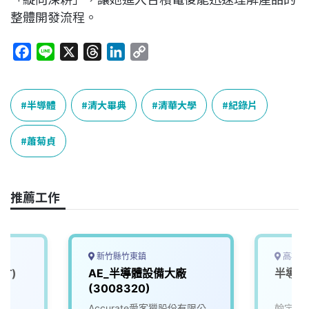
整體開發流程。
F
L
X
T
L
C
a
i
h
i
o
c
n
r
n
p
e
e
e
k
y
半導體
清大畢典
清華大學
紀錄片
b
a
e
L
o
d
d
i
蕭菊貞
o
s
I
n
k
n
k
推薦工作
新竹縣竹東鎮
高雄市
竹)
AE_半導體設備大廠
半導體
(3008320)
Accurate愛客獵股份有限公
翰宇電