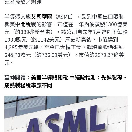
記者孫敬／編譯
c
n
r
n
p
e
e
e
k
y
半導體大廠
艾司摩爾
（ASML），受到中國出口限制
b
a
e
L
與美中
關稅
戰的影響，市值在一年內便蒸發1300億美
o
d
d
i
元（約389兆新台幣），該公司自去年7月曾創下每股
o
s
I
n
1000歐元（約1142美元）歷史新高後、市值達到
k
n
k
4,295億美元後，至今已大幅下滑，截稿前股價來到
645.70歐元（約736.01美元），市值約2879.37億美
元。
延伸閱讀：
美國半導體關稅 中經院推測：先進製程、
成熟製程稅率應不同