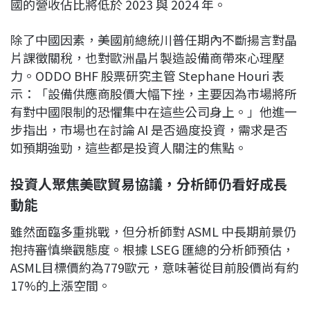
國的營收佔比將低於 2023 與 2024 年。
除了中國因素，美國前總統川普任期內不斷揚言對晶
片課徵關稅，也對歐洲晶片製造設備商帶來心理壓
力。ODDO BHF 股票研究主管 Stephane Houri 表
示：「設備供應商股價大幅下挫，主要因為市場將所
有對中國限制的恐懼集中在這些公司身上。」他進一
步指出，市場也在討論 AI 是否過度投資，需求是否
如預期強勁，這些都是投資人關注的焦點。
投資人聚焦美歐貿易協議，分析師仍看好成長
動能
雖然面臨多重挑戰，但分析師對 ASML 中長期前景仍
抱持審慎樂觀態度。根據 LSEG 匯總的分析師預估，
ASML目標價約為779歐元，意味著從目前股價尚有約
17%的上漲空間。