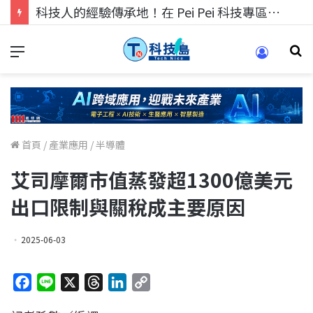
科技人的經驗傳承地！在 Pei Pei 科技專區，與學弟妹交流最硬核的技術
首頁
/
產業應用
/
半導體
艾司摩爾市值蒸發超1300億美元
出口限制與關稅成主要原因
2025-06-03
F
L
X
T
L
C
a
i
h
i
o