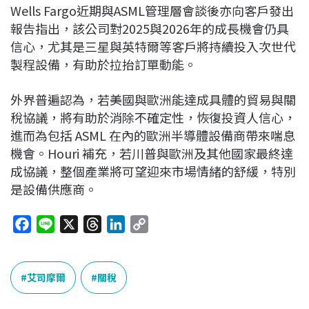
Wells Fargo近期與ASML管理層會談後亦向客戶發出
報告指出，該公司對2025與2026年的成長機會仍具
信心，尤其是三星與英特爾等客戶將持續投入次世代
製程設備，有助於拉抬訂單動能。
外界普遍認為，若美國與歐洲能達成具體的貿易與關
稅協議，將有助於消除不確定性，恢復投資人信心，
進而為包括 ASML 在內的歐洲半導體設備商帶來喘息
機會。Houri 補充，若川普與歐洲及其他國家最終達
成協議，整個產業將可望迎來市場情緒的舒緩，特別
是設備供應商。
F
L
X
T
L
C
a
i
h
i
o
c
n
r
n
p
e
e
e
k
y
艾司摩爾
關稅
b
a
e
L