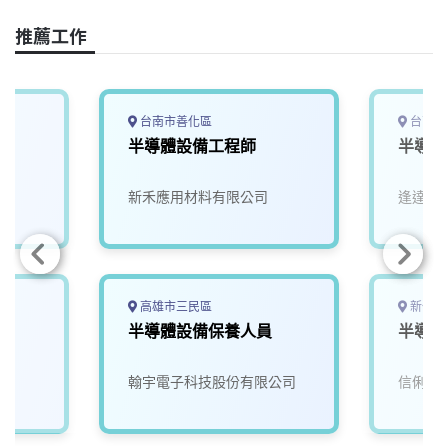
o
d
d
i
o
s
I
n
推薦工作
k
n
k
台南市善化區
台南市
師
半導體設備工程師
半導體
新禾應用材料有限公司
逢達能
高雄市三民區
新竹市
師
半導體設備保養人員
半導體
翰宇電子科技股份有限公司
信俐國