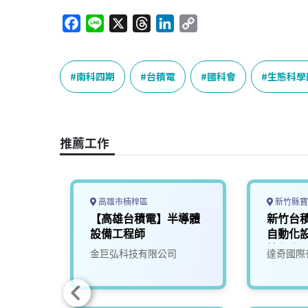
F
L
X
T
L
C
a
i
h
i
o
c
n
r
n
p
e
e
e
k
y
南科四期
台積電
國科會
生態科學
b
a
e
L
o
d
d
i
o
s
I
n
推薦工作
k
n
k
高雄市楠梓區
新竹縣寶
半導體
【高雄台積電】半導體
新竹台積
設備工程師
自動化
技術人
金巨弘科技有限公司
達奇國際