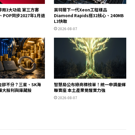
起停用3大功能 第三方寄
英特爾下一代Xeon工程樣品
y、POP同步2027年1月退
Diamond Rapids搭32核心、240MB
L3快取
2026-08-07
金卻不分？三星、SK海
智慧局公布綠商標榜單！統一申請量蟬
擴大股利與庫藏股
聯寶座 本土產業覺醒實力強
2026-08-07