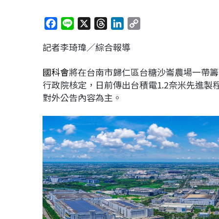
F
L
X
T
L
C
a
i
h
i
o
記者李琦瑋／綜合報導
c
n
r
n
p
e
e
e
k
y
國科會
將在台南市歸仁區台糖沙崙農場一帶籌
b
a
e
L
行政院核定，日前傳出台積電1.2奈米先進
o
d
d
i
對外公告內容為主。
o
s
I
n
k
n
k