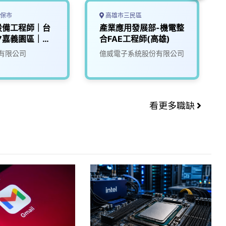
保市
高雄市三民區
設備工程師｜台
產業應用發展部-機電整
7嘉義園區｜
合FAE工程師(高雄)
0K
有限公司
億威電子系統股份有限公司
看更多職缺