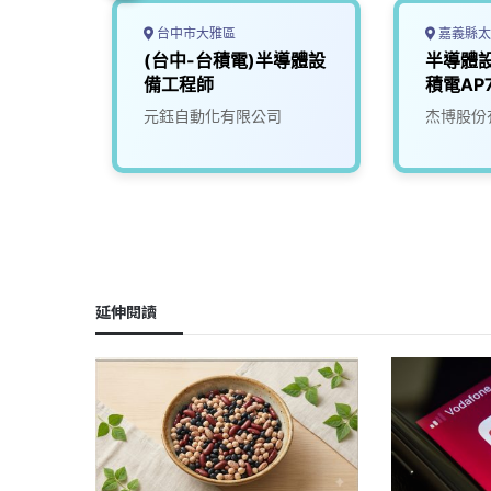
台中市大雅區
嘉義縣太
體自動
(台中-台積電)半導體設
半導體
師
備工程師
積電AP
36K–5
司
元鈺自動化有限公司
杰博股份
延伸閱讀