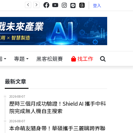
登入
園
專題
黑客松競賽
找工作
最新文章
2026-08-07
歷時三個月成功驗證！Shield AI 攜手中科
院完成無人機自主搜索
2026-08-07
本命萌友隨身帶！華碩攜手三麗鷗跨界聯