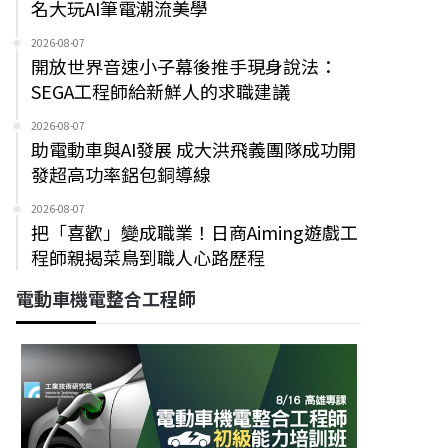
名大玩AI筆電潮流美學
2026-08-07
開放世界音速小子幕後推手現身說法：
SEGA工程師給新鮮人的求職建議
2026-08-07
助電動車與AI發展 成大洪飛義團隊成功開
發超高功率鋁包銅導線
2026-08-07
把「喜歡」變成職業！日商Aiming遊戲工
程師親揭菜鳥到職人心路歷程
電動車機電整合工程師