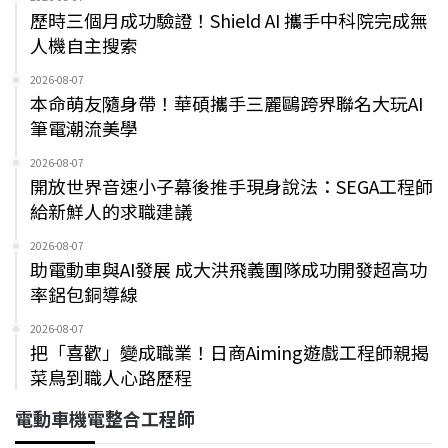
歷時三個月成功驗證！Shield AI 攜手中科院完成無
人機自主搜索
2026-08-07
本命萌友隨身帶！華碩攜手三麗鷗跨界聯名大玩AI
筆電潮流美學
2026-08-07
開放世界音速小子幕後推手現身說法：SEGA工程師
給新鮮人的求職建議
2026-08-07
助電動車與AI發展 成大洪飛義團隊成功開發超高功
率鋁包銅導線
2026-08-07
把「喜歡」變成職業！日商Aiming遊戲工程師親揭
菜鳥到職人心路歷程
電動車機電整合工程師