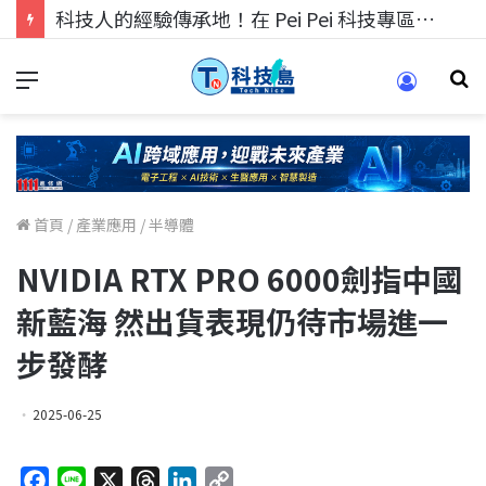
科技人的經驗傳承地！在 Pei Pei 科技專區，與學弟妹交流最硬核的技術
首頁
/
產業應用
/
半導體
NVIDIA RTX PRO 6000劍指中國
新藍海 然出貨表現仍待市場進一
步發酵
2025-06-25
F
L
X
T
L
C