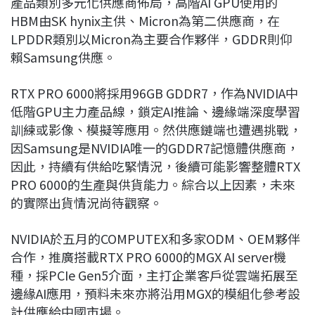
產品類別多元化供應商佈局，高階AI GPU使用的
HBM由SK hynix主供、Micron為第二供應商，在
LPDDR類別以Micron為主要合作夥伴，GDDR則仰
賴Samsung供應。
RTX PRO 6000將採用96GB GDDR7，作為NVIDIA中
低階GPU主力產品線，鎖定AI推論、邊緣端深度學習
訓練或影像、模擬等應用。然供應鏈端也遭遇挑戰，
因Samsung是NVIDIA唯一的GDDR7記憶體供應商，
因此，持續有供給吃緊情況，後續可能影響整體RTX
PRO 6000的生產與供貨能力。綜合以上因素，未來
的實際出貨情況尚待觀察。
NVIDIA於五月的COMPUTEX和多家ODM、OEM夥伴
合作，推廣搭載RTX PRO 6000的MGX AI server機
種，採PCIe Gen5介面，主打企業客戶從雲端拓展至
邊緣AI應用，預料未來亦將沿用MGX的模組化參考設
計供應給中國市場。