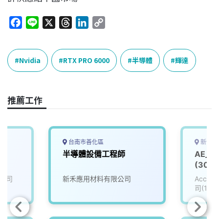
F
L
X
T
L
C
a
i
h
i
o
c
n
r
n
p
e
e
e
k
y
Nvidia
RTX PRO 6000
半導體
輝達
b
a
e
L
o
d
d
i
o
s
I
n
推薦工作
k
n
k
台南市善化區
新竹縣
員
半導體設備工程師
AE_
(3008
公司
新禾應用材料有限公司
Accu
司(111