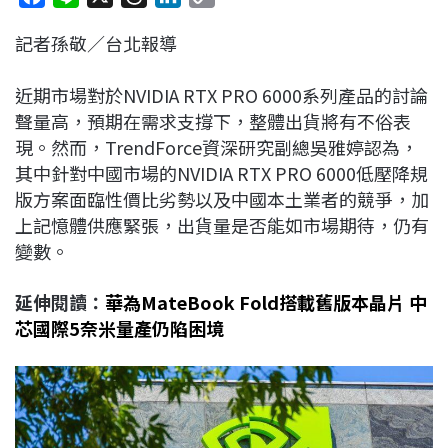
a
i
h
i
o
記者孫敬／台北報導
c
n
r
n
p
e
e
e
k
y
近期市場對於NVIDIA RTX PRO 6000系列產品的討論
b
a
e
L
聲量高，預期在需求支撐下，整體出貨將有不俗表
o
d
d
i
現。然而，TrendForce資深研究副總吳雅婷認為，
o
s
I
n
其中針對中國市場的NVIDIA RTX PRO 6000低壓降規
k
n
k
版方案面臨性價比劣勢以及中國本土業者的競爭，加
上記憶體供應緊張，出貨量是否能如市場期待，仍有
變數。
延伸閱讀：
華為MateBook Fold搭載舊版本晶片 中
芯國際5奈米量產仍陷困境