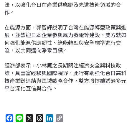
法，以強化台日在產業供應鏈及先進技術領域的合
作。
在能源方面，郭智輝說明了台灣在能源轉型政策與進
展，並歡迎日本企業參與風力發電等建設。雙方就如
何強化能源供應韌性、綠能轉型與安全標準進行交
流，以共同邁向淨零目標。
經濟部表示，小林鷹之長期關注經濟安全與科技政
策，具豐富經驗與國際視野，此行有助強化台日高科
技產業鏈連結與區域戰略合作，雙方將持續透過多元
平台深化互信與合作。
F
L
X
T
L
C
a
i
h
i
o