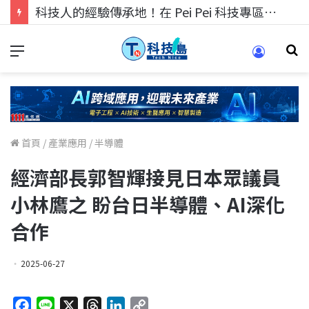
科技人的經驗傳承地！在 Pei Pei 科技專區，與學弟妹交流最硬核的技術
首頁
/
產業應用
/
半導體
經濟部長郭智輝接見日本眾議員
小林鷹之 盼台日半導體、AI深化
合作
2025-06-27
F
L
X
T
L
C