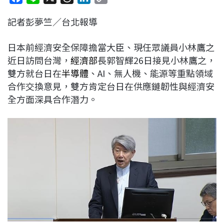
a
i
h
i
o
記者彭夢竺／台北報導
c
n
r
n
p
e
e
e
k
y
日本前經濟安全保障擔當大臣、現任眾議員小林鷹之
b
a
e
L
近日訪問台灣，
經濟部
長郭智輝26日接見小林鷹之，
o
d
d
i
雙方就台日在
半導體
、AI、無人機、能源等重點領域
o
s
I
n
合作交換意見，雙方肯定台日在供應鏈韌性與經濟安
k
n
k
全方面深具合作潛力。