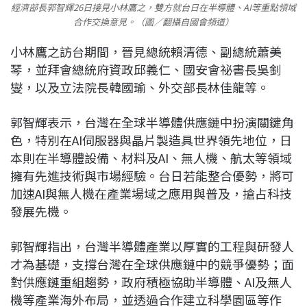
經濟部長郭智輝26日接見小林鷹之，雙方就台日在半導體、AI等重點領域
合作交換意見。（圖／翻攝自國會頻道）
小林鷹之訪台期間，晉見總統賴清德、副總統蕭美
琴，並拜會總統府資政邱義仁、國安會祕書長吳釗
燮，以及立法院長韓國瑜、外交部長林佳龍等。
郭智輝表示，台灣在全球半導體供應鏈中扮演關鍵角
色，特別在AI伺服器與晶片製造具世界領先地位，日
本則在半導體設備、材料及AI、無人機、航太等領域
擁有先進技術與市場經驗。台日若能整合優勢，將可
加速AI與無人機在產業場域之應用與普及，搶占科技
發展先機。
郭智輝指出，台灣半導體產業以厚實的工程與研發人
才為基礎，支撐台灣在全球供應鏈中的競爭優勢；面
對供應鏈重組趨勢，政府積極協助半導體、AI及無人
機等產業海外布局，並透過合作建立科學園區等作