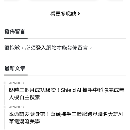
看更多職缺
發佈留言
很抱歉，必須
登入
網站才能發佈留言。
最新文章
2026-08-07
歷時三個月成功驗證！Shield AI 攜手中科院完成無
人機自主搜索
2026-08-07
本命萌友隨身帶！華碩攜手三麗鷗跨界聯名大玩AI
筆電潮流美學