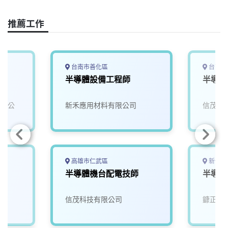
c
n
r
n
p
e
e
e
k
y
推薦工作
b
a
e
L
o
d
d
i
o
s
I
n
k
n
k
台南市善化區
台南市
半導體設備工程師
半導體
有限公
新禾應用材料有限公司
信茂科
高雄市仁武區
新竹縣
半導體機台配電技師
半導體
信茂科技有限公司
鏮正實