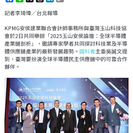
a
i
h
i
o
記者李琦瑋／台北報導
c
n
r
n
p
e
e
e
k
y
KPMG安侯建業聯合會計師事務所與臺灣玉山科技協
b
a
e
L
會於2日共同舉辦「2025玉山安侯論壇：全球半導體
o
d
d
i
產業鏈剖析」，邀請專家學者共同探討科技業及半導
o
s
I
n
體供應鏈產業的最新發展趨勢。
國科會
主委吳誠文提
k
n
k
到，臺灣要扮演全球半導體民主供應鏈中的可靠合作
夥伴。