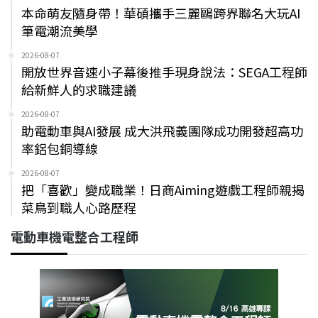
本命萌友隨身帶！華碩攜手三麗鷗跨界聯名大玩AI
筆電潮流美學
2026-08-07
開放世界音速小子幕後推手現身說法：SEGA工程師
給新鮮人的求職建議
2026-08-07
助電動車與AI發展 成大洪飛義團隊成功開發超高功
率鋁包銅導線
2026-08-07
把「喜歡」變成職業！日商Aiming遊戲工程師親揭
菜鳥到職人心路歷程
電動車機電整合工程師