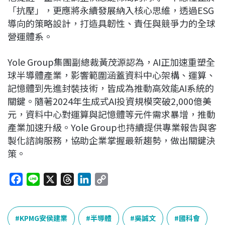
「抗壓」，更應將永續發展納入核心思維，透過ESG
導向的策略設計，打造具韌性、責任與競爭力的全球
營運體系。
Yole Group集團副總裁黃茂源認為，AI正加速重塑全
球半導體產業，影響範圍涵蓋資料中心架構、運算、
記憶體到先進封裝技術，皆成為推動高效能AI系統的
關鍵。隨著2024年生成式AI投資規模突破2,000億美
元，資料中心對運算與記憶體等元件需求暴增，推動
產業加速升級。Yole Group也持續提供專業報告與客
製化諮詢服務，協助企業掌握最新趨勢，做出關鍵決
策。
F
L
X
T
L
C
a
i
h
i
o
c
n
r
n
p
e
e
e
k
y
KPMG安侯建業
半導體
吳誠文
國科會