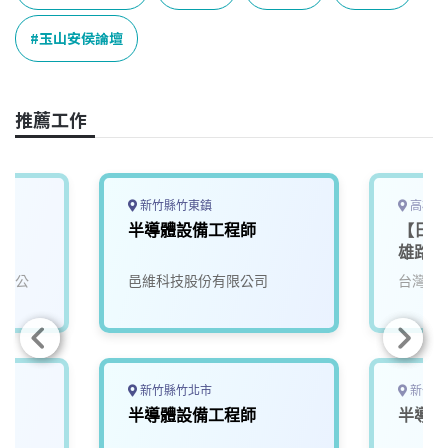
b
a
e
L
o
d
d
i
玉山安侯論壇
o
s
I
n
k
n
k
推薦工作
新竹縣竹東鎮
高雄市
半導體設備工程師
【日商
雄路科
有限公
邑維科技股份有限公司
台灣華
新竹縣竹北市
新竹縣
師
半導體設備工程師
半導體