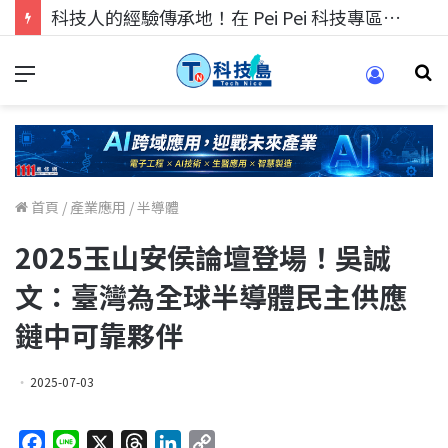
科技人的經驗傳承地！在 Pei Pei 科技專區，與學弟妹交流最硬核的技術
首頁
/
產業應用
/
半導體
2025玉山安侯論壇登場！吳誠
文：臺灣為全球半導體民主供應
鏈中可靠夥伴
2025-07-03
F
L
X
T
L
C