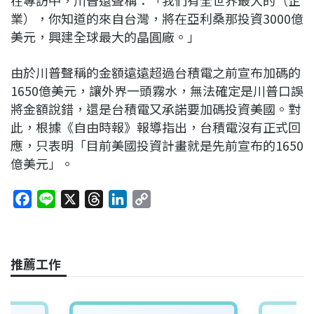
業），你知道的來自台灣，將在亞利桑那投資3000億
美元，興建全球最大的晶圓廠。」
由於川普聲稱的金額遠遠超過台積電之前宣布加碼的
1650億美元，讓外界一頭霧水，無法確定是川普口誤
將金額說錯，還是台積電又承諾要加碼投資美國。對
此，根據《自由時報》報導指出，台積電沒有正式回
應，只表明「目前美國投資計畫就是先前宣布的1650
億美元」。
F
L
X
T
L
C
a
i
h
i
o
c
n
r
n
p
e
e
e
k
y
推薦工作
b
a
e
L
o
d
d
i
o
s
I
n