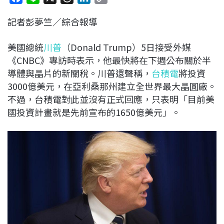
a
i
h
i
o
記者彭夢竺／綜合報導
c
n
r
n
p
e
e
e
k
y
美國總統
川普
（Donald Trump）5日接受外媒
b
a
e
L
《CNBC》專訪時表示，他最快將在下週公布關於半
o
d
d
i
導體與晶片的新關稅。川普還聲稱，
台積電
將投資
o
s
I
n
3000億美元，在亞利桑那州建立全世界最大晶圓廠。
k
n
k
不過，台積電對此並沒有正式回應，只表明「目前美
國投資計畫就是先前宣布的1650億美元」。