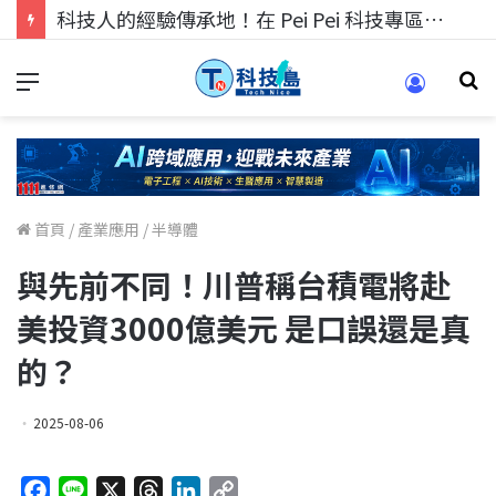
科技人的經驗傳承地！在 Pei Pei 科技專區，與學弟妹交流最硬核的技術
首頁
/
產業應用
/
半導體
與先前不同！川普稱台積電將赴
美投資3000億美元 是口誤還是真
的？
2025-08-06
F
L
X
T
L
C