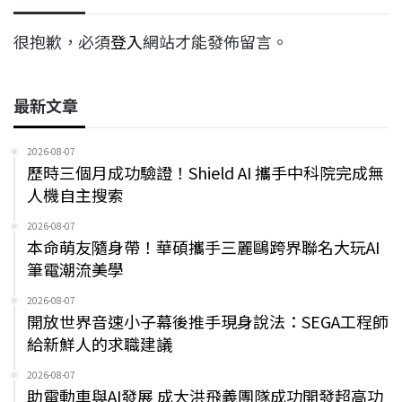
很抱歉，必須
登入
網站才能發佈留言。
最新文章
2026-08-07
歷時三個月成功驗證！Shield AI 攜手中科院完成無
人機自主搜索
2026-08-07
本命萌友隨身帶！華碩攜手三麗鷗跨界聯名大玩AI
筆電潮流美學
2026-08-07
開放世界音速小子幕後推手現身說法：SEGA工程師
給新鮮人的求職建議
2026-08-07
助電動車與AI發展 成大洪飛義團隊成功開發超高功