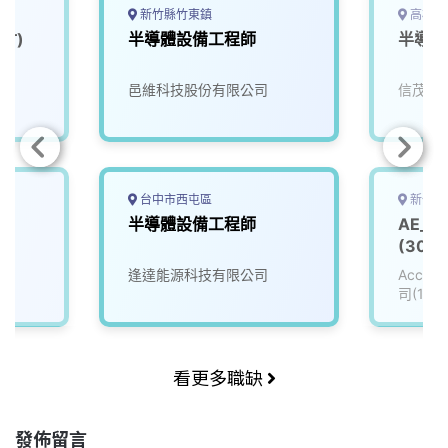
k
n
k
新竹縣竹東鎮
高雄市
竹)
半導體設備工程師
半導體
邑維科技股份有限公司
信茂科
台中市西屯區
新竹縣
師
半導體設備工程師
AE_
(3008
逢達能源科技有限公司
Accu
司(111
看更多職缺
發佈留言