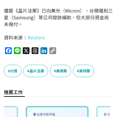
儘管《晶片法案》已向美光（Micron）、台積電和三
星（Samsung）等公司發放補助，但大部分資金尚
未撥付。
資料來源：
Reuters
F
L
X
T
L
C
a
i
h
i
o
c
n
r
n
p
e
e
e
k
y
川普
晶片法案
桑德斯
英特爾
b
a
e
L
o
d
d
i
o
s
I
n
推薦工作
k
n
k
台南市新市區
新竹縣