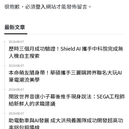
很抱歉，必須
登入
網站才能發佈留言。
最新文章
2026-08-07
歷時三個月成功驗證！Shield AI 攜手中科院完成無
人機自主搜索
2026-08-07
本命萌友隨身帶！華碩攜手三麗鷗跨界聯名大玩AI
筆電潮流美學
2026-08-07
開放世界音速小子幕後推手現身說法：SEGA工程師
給新鮮人的求職建議
2026-08-07
助電動車與AI發展 成大洪飛義團隊成功開發超高功
率鋁包銅導線