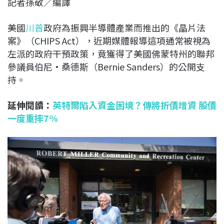
記者孫敬／編譯
c
n
r
n
p
e
e
e
k
y
美國
川普
政府為振興半導體產業而推出的《晶片法
b
a
e
L
案》（CHIPS Act），近期媒體報導這項通常被視為
o
d
d
i
左派的政府干預政策，竟獲得了美國佛蒙特州的聯邦
o
s
I
n
參議員伯尼·桑德斯（Bernie Sanders）的公開支
k
n
k
持。
延伸閱讀：
英特爾陷入資金困境？傳將折價增資 股價
一度重摔7%