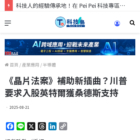
科技人找工作，就到TECH+ 科技專區!
首頁
/
產業應用
/
半導體
《晶片法案》補助新插曲？川普
要求入股英特爾獲桑德斯支持
2025-08-21
F
L
X
T
L
C
a
i
h
i
o