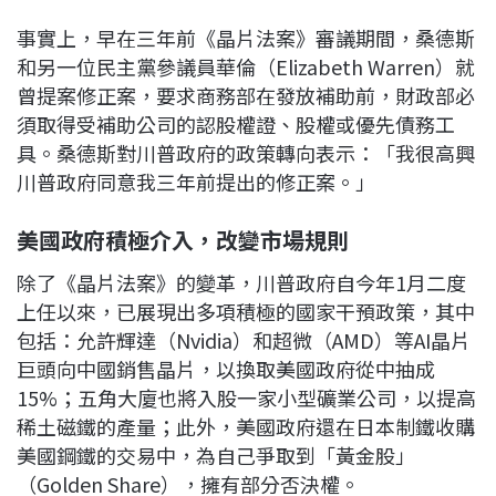
事實上，早在三年前《晶片法案》審議期間，桑德斯
和另一位民主黨參議員華倫（Elizabeth Warren）就
曾提案修正案，要求商務部在發放補助前，財政部必
須取得受補助公司的認股權證、股權或優先債務工
具。桑德斯對川普政府的政策轉向表示：「我很高興
川普政府同意我三年前提出的修正案。」
美國政府積極介入，改變市場規則
除了《晶片法案》的變革，川普政府自今年1月二度
上任以來，已展現出多項積極的國家干預政策，其中
包括：允許輝達（Nvidia）和超微（AMD）等AI晶片
巨頭向中國銷售晶片，以換取美國政府從中抽成
15%；五角大廈也將入股一家小型礦業公司，以提高
稀土磁鐵的產量；此外，美國政府還在日本制鐵收購
美國鋼鐵的交易中，為自己爭取到「黃金股」
（Golden Share），擁有部分否決權。