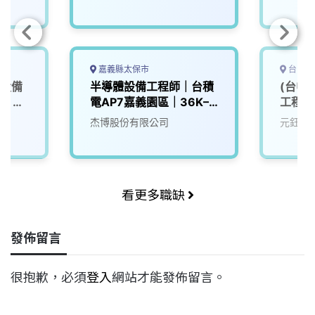
嘉義縣太保市
台中市
體設備
半導體設備工程師｜台積
(台中
可）
電AP7嘉義園區｜36K–
工程師
50K
杰博股份有限公司
元鈺自
看更多職缺
發佈留言
很抱歉，必須
登入
網站才能發佈留言。