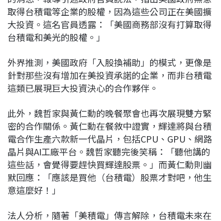
取得台積電等企業的股權，因為這些公司正在美國擴
大投資。這名官員透露：「美國商務部沒有打算取得
台積電和美光的股權。」
外界推測，美國政府「入股換補助」的模式，更像是
針對那些沒有增加在美投資承諾的企業，而非台積電
這類已展現巨大投資決心的合作夥伴。
此外，魏哲家與黃仁勳的晚餐聚會也再次展現雙方緊
密的合作關係。黃仁勳在餐敘中證實，輝達將與台積
電合作生產六款新一代晶片，包括CPU、GPU、網路
晶片與AI工廠平台。魏哲家聽完後笑稱：「聽他講的
這些話，會覺得要趕快買輝達股票。」而黃仁勳則幽
默回應：「應該是買他（台積電）股票才對吧，他生
意這麼好！」
法人分析，隨著「美積電」傳言解除，台積電未來在