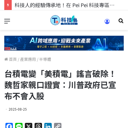
科技人的經驗傳承地！在 Pei Pei 科技專區，與學弟妹交流最硬核的技術
首頁
/
產業應用
/
半導體
台積電變「美積電」謠言破除！
魏哲家親口證實：川普政府已宣
布不會入股
2025-08-25
F
L
X
T
L
C