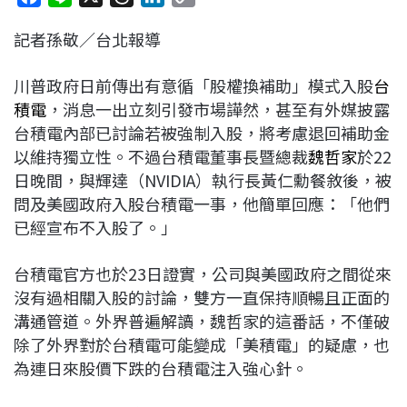
a
i
h
i
o
記者孫敬／台北報導
c
n
r
n
p
e
e
e
k
y
川普政府日前傳出有意循「股權換補助」模式入股
台
b
a
e
L
積電
，消息一出立刻引發市場譁然，甚至有外媒披露
o
d
d
i
台積電內部已討論若被強制入股，將考慮退回補助金
o
s
I
n
以維持獨立性。不過台積電董事長暨總裁
魏哲家
於22
k
n
k
日晚間，與輝達（NVIDIA）執行長黃仁勳餐敘後，被
問及美國政府入股台積電一事，他簡單回應：「他們
已經宣布不入股了。」
台積電官方也於23日證實，公司與美國政府之間從來
沒有過相關入股的討論，雙方一直保持順暢且正面的
溝通管道。外界普遍解讀，魏哲家的這番話，不僅破
除了外界對於台積電可能變成「美積電」的疑慮，也
為連日來股價下跌的台積電注入強心針。