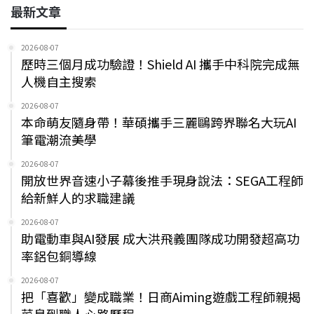
最新文章
2026-08-07
歷時三個月成功驗證！Shield AI 攜手中科院完成無
人機自主搜索
2026-08-07
本命萌友隨身帶！華碩攜手三麗鷗跨界聯名大玩AI
筆電潮流美學
2026-08-07
開放世界音速小子幕後推手現身說法：SEGA工程師
給新鮮人的求職建議
2026-08-07
助電動車與AI發展 成大洪飛義團隊成功開發超高功
率鋁包銅導線
2026-08-07
把「喜歡」變成職業！日商Aiming遊戲工程師親揭