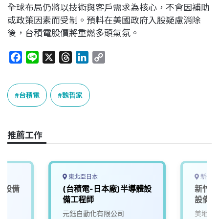
全球布局仍將以技術與客戶需求為核心，不會因補助
或政策因素而受制。預料在美國政府入股疑慮消除
後，台積電股價將重燃多頭氣氛。
F
L
X
T
L
C
a
i
h
i
o
c
n
r
n
p
e
e
e
k
y
台積電
魏哲家
b
a
e
L
o
d
d
i
o
s
I
n
推薦工作
k
n
k
東北亞日本
新竹縣
體設備
(台積電-日本廠)半導體設
新竹台
備工程師
設備助
元鈺自動化有限公司
美地國