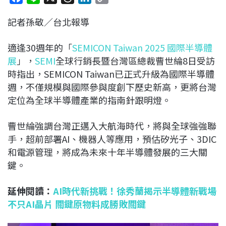
a
i
h
i
o
記者孫敬／台北報導
c
n
r
n
p
e
e
e
k
y
適逢30週年的「
SEMICON Taiwan 2025 國際半導體
b
a
e
L
展
」，
SEMI
全球行銷長暨台灣區總裁曹世綸8日受訪
o
d
d
i
時指出，SEMICON Taiwan已正式升級為國際半導體
o
s
I
n
週，不僅規模與國際參與度創下歷史新高，更將台灣
k
n
k
定位為全球半導體產業的指南針跟明燈。
曹世綸強調台灣正邁入大航海時代，將與全球強強聯
手，超前部署AI、機器人等應用，預估矽光子、3DIC
和電源管理，將成為未來十年半導體發展的三大關
鍵。
延伸閱讀：
AI時代新挑戰！徐秀蘭揭示半導體新戰場
不只AI晶片 關鍵原物料成勝敗關鍵