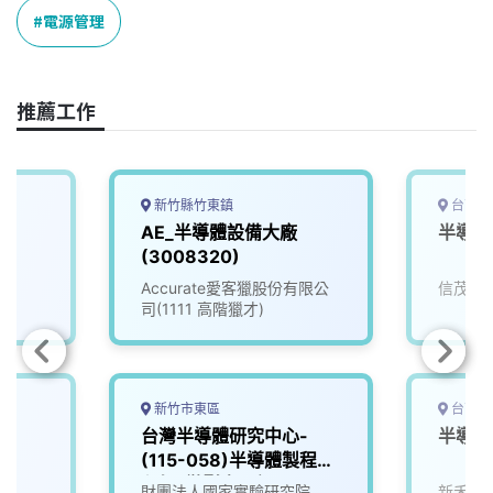
o
d
d
i
電源管理
o
s
I
n
k
n
k
推薦工作
新竹縣竹東鎮
台南市
AE_半導體設備大廠
半導體
(3008320)
Accurate愛客獵股份有限公
信茂科
司(1111 高階獵才)
新竹市東區
台南市
台灣半導體研究中心-
半導體
(115-058)半導體製程工
程師_微影光罩組
財團法人國家實驗研究院
新禾應