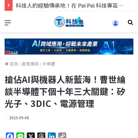
科技人找工作，就到TECH+ 科技專區!
首頁
/
產業應用
/
半導體
搶佔AI與機器人新藍海！曹世綸
談半導體下個十年三大關鍵：矽
光子、3DIC、電源管理
2025-09-08
F
L
X
T
L
C