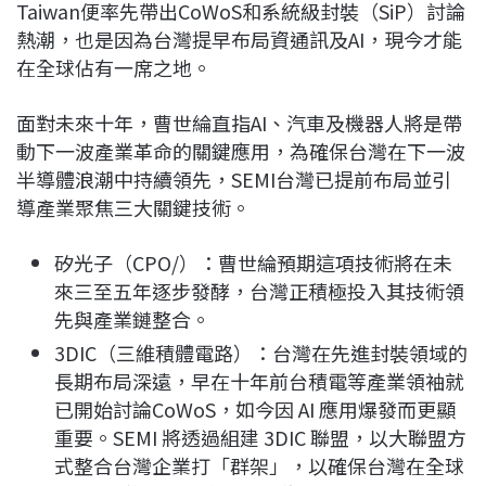
Taiwan便率先帶出CoWoS和系統級封裝（SiP）討論
熱潮，也是因為台灣提早布局資通訊及AI，現今才能
在全球佔有一席之地。
面對未來十年，曹世綸直指AI、汽車及機器人將是帶
動下一波產業革命的關鍵應用，為確保台灣在下一波
半導體浪潮中持續領先，SEMI台灣已提前布局並引
導產業聚焦三大關鍵技術。
矽光子（CPO/）：曹世綸預期這項技術將在未
來三至五年逐步發酵，台灣正積極投入其技術領
先與產業鏈整合。
3DIC（三維積體電路）：台灣在先進封裝領域的
長期布局深遠，早在十年前台積電等產業領袖就
已開始討論CoWoS，如今因 AI 應用爆發而更顯
重要。SEMI 將透過組建 3DIC 聯盟，以大聯盟方
式整合台灣企業打「群架」，以確保台灣在全球