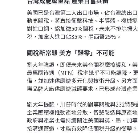
台灣成施壓重點 產業首當其衝
美國已是台灣第二大出口市場，佔台灣總出口28
動高關稅，將直接衝擊科技、半導體、機械零
對進口鋼、鋁加徵50%關稅，未來不排除擴
稅，加拿大進口佔35%、墨西哥25%。
關稅新常態 美方「歸零」不可能
劉大年強調，即便未來美台關稅摩擦緩和，美
最惠國待遇（MFN）稅率幾乎不可能調降，
備，並加速供應鏈多元化與技術升級。另方面，
際品牌大廠供應鏈減碳要求，已形成台灣產業
劉大年提醒，川普時代的對等關稅與232特
企業應積極推動產地分散、智慧製造與原產地
政府與產業也需持續關注美國與英、墨、加等
接溝通管道，才能有效降低關稅升級的衝擊。