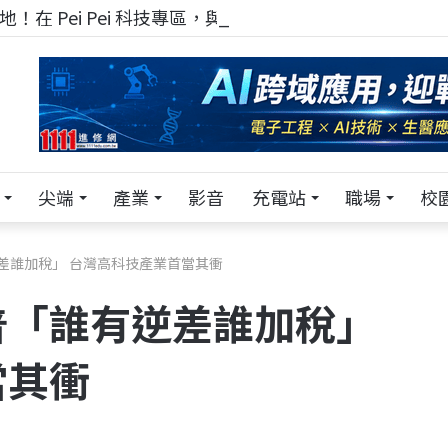
！在 Pei Pei 科技專區，與學弟妹交流最硬核的技術
尖端
產業
影音
充電站
職場
校
差誰加稅」 台灣高科技產業首當其衝
普「誰有逆差誰加稅」
當其衝