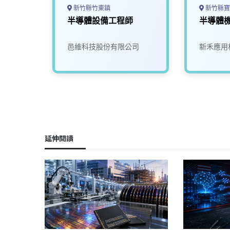
新竹縣竹東鎮
新竹縣寶
技師
半導體設備工程師
半導體
邑維科技股份有限公司
新禾應用
延伸閱讀