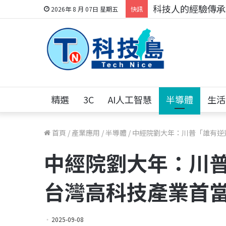
科技人的經驗傳承地
2026年 8 月 07日 星期五
快訊
精選
3C
AI人工智慧
半導體
生活
首頁
/
產業應用
/
半導體
/
中經院劉大年：川普「誰有逆
中經院劉大年：川
台灣高科技產業首
2025-09-08