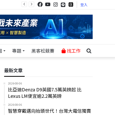
登入
園
專題
黑客松競賽
找工作
最新文章
2026-08-06
比亞迪Denza D9英國7.5萬英鎊起 比
Lexus LM便宜逾2.2萬英鎊
2026-08-06
智慧穿戴邁向抬頭世代！台灣大電信獨賣