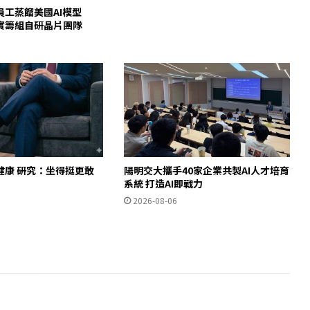
員工蒸餾美國AI模型
c證實籌組自研晶片團隊
健康 研究：坐得挺更敢
陽明交大攜手40家企業共製AI人才培育
」
系統 打造AI即戰力
2026-08-06