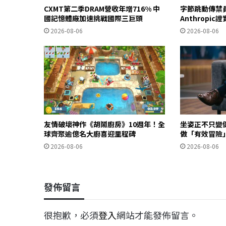
CXMT第二季DRAM營收年增716% 中
字節跳動傳禁
國記憶體廠加速挑戰國際三巨頭
Anthropi
2026-08-06
2026-08-06
友情破壞神作《胡鬧廚房》10週年！全
坐姿正不只變
球齊聚逾億名大廚喜迎里程碑
做「有效冒險
2026-08-06
2026-08-06
發佈留言
很抱歉，必須
登入
網站才能發佈留言。