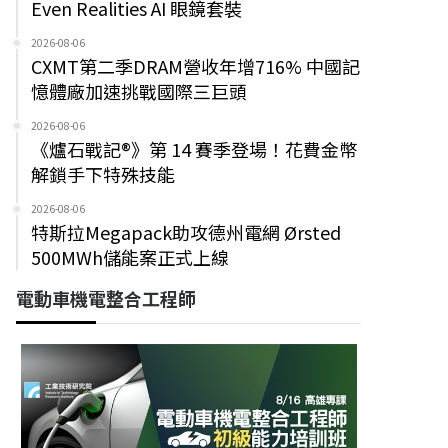
Even Realities AI 眼鏡套裝
2026-08-06
CXMT第二季DRAM營收年增716% 中國記
憶體廠加速挑戰國際三巨頭
2026-08-06
《爐石戰記®》第 14 賽季登場！花費金幣
解鎖手下特殊技能
2026-08-06
特斯拉Megapack助攻德州電網 Ørsted
500MWh儲能案正式上線
電動車機電整合工程師