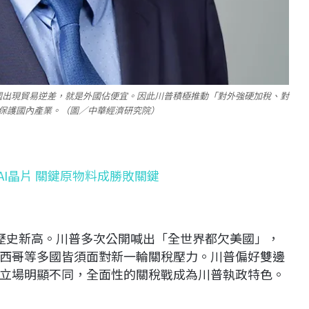
國出現貿易逆差，就是外國佔便宜。因此川普積極推動「對外強硬加稅、對
保護國內產業。（圖／中華經濟研究院）
AI晶片 關鍵原物料成勝敗關鍵
創下歷史新高。川普多次公開喊出「全世界都欠美國」，
西哥等多國皆須面對新一輪關稅壓力。川普偏好雙邊
立場明顯不同，全面性的關稅戰成為川普執政特色。