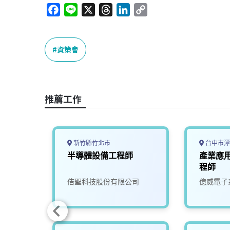
F
L
X
T
L
C
a
i
h
i
o
c
n
r
n
p
e
e
e
k
y
資策會
b
a
e
L
o
d
d
i
o
s
I
n
推薦工作
k
n
k
新竹縣竹北市
台中市潭
心-
半導體設備工程師
產業應
體製程
程師
組
究院
佶聖科技股份有限公司
億威電子