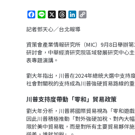
F
L
X
T
L
C
a
i
h
i
o
記者鄧天心／台北報導
c
n
r
n
p
e
e
e
k
y
資策會產業情報研究所（MIC）9月8日舉辦第38屆
b
a
e
L
研討會，中華經濟研究院區域發展研究中心主
o
d
d
i
表專題演講。
o
s
I
n
k
n
k
劉大年指出，川普在2024年總統大選中支
社會對關稅的支持成為川普強硬貿易路線的重
川普支持度帶動「零和」貿易政策
劉大年分析，川普將國際貿易視為「零和遊戲
因此川普積極推動「對外強硬加稅、對內大幅
限於美中貿易戰，而是對所有主要貿易夥伴施
逆差，誰就加稅」。