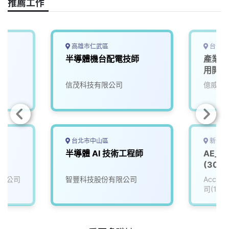
o
s
I
n
推薦工作
k
n
k
高雄市仁武區
台中市
半導體機台配電技師
產業應
用開發
信茂科技有限公司
億威電
台北市中山區
新竹縣
半導體 AI 技術工程師
AE_
(3008
限公司
智豐科技股份有限公司
Accu
司(111