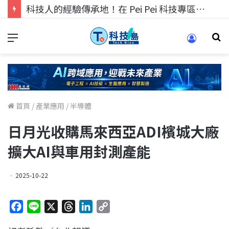
科技人的經驗傳承地！在 Pei Pei 科技專區，與學弟妹交流最硬核的技術
首頁
/
產業應用
/
半導體
日月光收購馬來西亞ADI檳城大廠
擴大AI與車用封測產能
2025-10-22
F
L
X
T
L
C
a
i
h
i
o