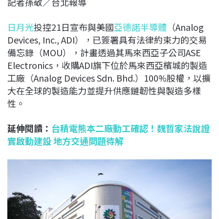
記者孫敬／台北報導
c
n
r
n
p
e
e
e
k
y
日月光
投控21日宣布與美國
亞德諾半導體
（Analog
b
a
e
L
Devices, Inc., ADI），已簽署具有法律約束力的交易
o
d
d
i
備忘錄（MOU），計畫透過其馬來西亞子公司ASE
o
s
I
n
Electronics，收購ADI旗下位於馬來西亞檳城的製造
k
n
k
工廠（Analog Devices Sdn. Bhd.）100%股權，以擴
大在全球的製造能力並提升供應鏈韌性與製造多樣
性。
延伸閱讀：
台積電熊本二廠動工確認！魏哲家法說證
實啟動建設 地方交通問題待解