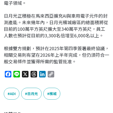
電子領域。
日月光正積極在馬來西亞擴充AI與車用電子元件的封
測產能。未來幾年內，日月光檳城廠區的總面積將從
目前的100萬平方英尺擴大至340萬平方英尺，員工
人數也預計從目前的3,300名倍增至6,000名以上。
根據雙方規劃，預計在2025年第四季簽署最終協議，
相關交易則有望在2026年上半年完成，但仍須符合一
般交易條件並獲得所需的監管批准。
F
L
X
T
L
C
a
i
h
i
o
c
n
r
n
p
e
e
e
k
y
ADI
日月光
檳城
b
a
e
L
o
d
d
i