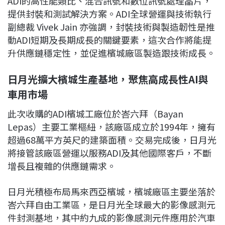
ADI的高性能類比、混合訊號和數位訊號處理晶片，
提供封裝和測試解決方案。ADI全球營運與技術執行
副總裁 Vivek Jain 亦強調，封裝技術與製造韌性是推
動ADI短期及長期成長的關鍵要素，這次合作將能提
升供應鏈穩定性，並促進檳城廠區製造跟技術成長。
日月光擴大檳城生產基地，聚焦高成長性AI與
車用市場
此次收購的ADI檳城工廠位於峇六拜（Bayan
Lepas）主要工業樞紐，該廠區成立於1994年，擁有
超過68萬平方英尺的建築面積。交易完成後，日月光
將接管該廠區營運以服務ADI及其他國際客戶，不斷
增長且複雜的供應鏈需求。
日月光積極布局馬來西亞檳城，檳城廠區主要坐落於
峇六拜自由工業區，是日月光全球最大的影像感測元
件封測基地，其中約九成的影像感測元件應用於汽車